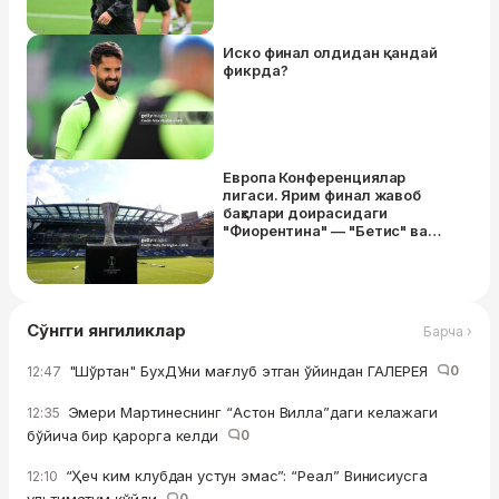
Иско финал олдидан қандай
фикрда?
Европа Конференциялар
лигаси. Ярим финал жавоб
баҳслари доирасидаги
"Фиорентина" — "Бетис" ва
"Челси" — "Юргорден"
ўйинлари учун таркиблар
маълум
Сўнгги янгиликлар
Барча ›
"Шўртан" БухДУни мағлуб этган ўйиндан ГАЛЕРЕЯ
0
12:47
Эмери Мартинеснинг “Астон Вилла”даги келажаги
12:35
бўйича бир қарорга келди
0
“Ҳеч ким клубдан устун эмас”: “Реал” Винисиусга
12:10
0