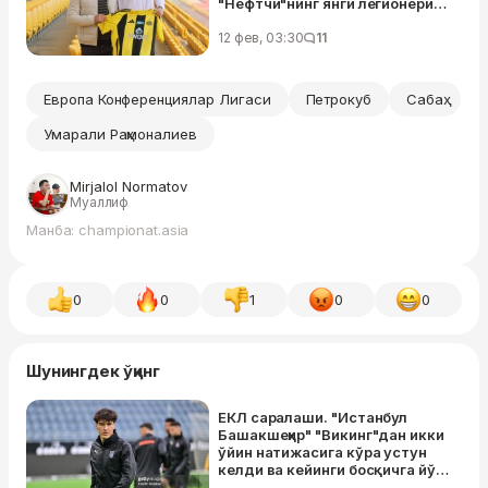
"Нефтчи"нинг янги легионери
билан танишамиз
12 фев, 03:30
11
Европа Конференциялар Лигаси
Петрокуб
Сабаҳ
Умарали Раҳмоналиев
Mirjalol Normatov
Муаллиф
Манба: championat.asia
0
0
1
0
0
Шунингдек ўқинг
ЕКЛ саралаши. "Истанбул
Башакшеҳир" "Викинг"дан икки
ўйин натижасига кўра устун
келди ва кейинги босқичга йўл
олди. Шомуродовдан ассист!