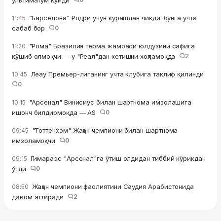
ультиматум қўйди
“Барселона” Родри учун курашдан чиқди: бунга учта
11:45
сабаб бор
0
"Рома" Бразилия терма жамоаси юлдузини сафига
11:20
қўшиб олмоқчи — у "Реал"дан кетишни хоҳламоқда
2
Леау Премьер-лиганинг учта клубига таклиф қилинди
10:45
0
"Арсенал" Винисиус билан шартнома имзолашига
10:15
ишонч билдирмоқда — AS
0
"Тоттенхэм" Жаҳон чемпиони билан шартнома
09:45
имзоламоқчи
0
Гимараэс "Арсенал"га ўтиш олдидан тиббий кўрикдан
09:15
ўтди
0
Жаҳон чемпиони фаолиятини Саудия Арабистонида
08:50
давом эттиради
2