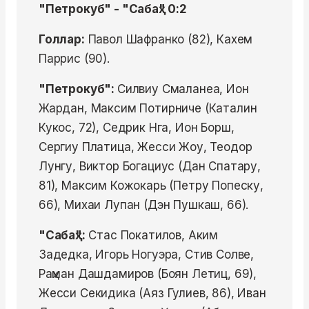
"Петрокуб" - "Сабаҳ" 0:2
Голлар:
Павол Шафранко (82), Кахем
Паррис (90).
"Петрокуб":
Силвиу Смаланеа, Ион
Жардан, Максим Потирниче (Каталин
Кукос, 72), Седрик Нга, Ион Борш,
Сергиу Платица, Жесси Жоу, Теодор
Лунгу, Виктор Богациус (Дан Спатару,
81), Максим Кожокарь (Петру Попеску,
66), Михаи Лупан (Дэн Пушкаш, 66).
"Сабаҳ":
Стас Покатилов, Аким
Задедка, Игорь Ногуэра, Стив Солве,
Раҳман Дашдамиров (Боян Летиц, 69),
Жесси Секидика (Аяз Гулиев, 86), Иван