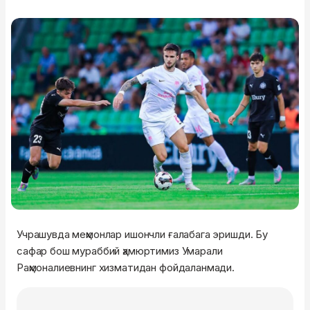
Учрашувда меҳмонлар ишончли ғалабага эришди. Бу
сафар бош мураббий ҳамюртимиз Умарали
Раҳмоналиевнинг хизматидан фойдаланмади.