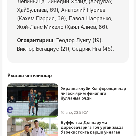
Лепиньица, Зинедин Ҳолид (Абдулаҳ
Ҳайбуллаев, 69), Анатолий Нуриев
(Кахем Паррис, 69), Павол Шафранко,
Жой-Ланс Микелс (Ҳаял Алиев, 86).
Огоҳлантириш
: Теодор Лунгу (19),
Виктор Богациус (21), Седрик Нга (45).
Ўхшаш янгиликлар
Украина клуби Конференциялар
лигаси ярим финалига
йўлланма олди
16 апр, 23:52
1
Буффон ва Доннарума
дарвозаларига гол урган ҳамда
Ўзбекистонга қарши ўйнаган