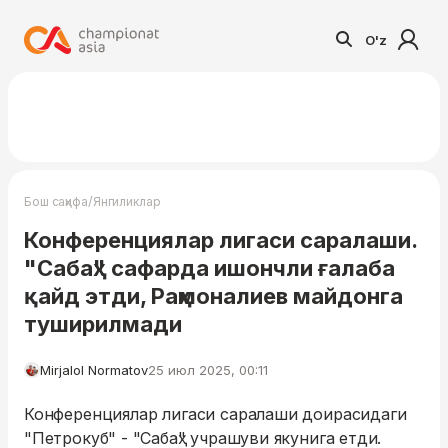
O'z
/
Бош саҳифа
Янгиликлар
Конференциялар лигаси саралаши.
"Сабаҳ" сафарда ишончли ғалаба
қайд этди, Раҳмоналиев майдонга
туширилмади
Mirjalol Normatov
25 июл 2025, 00:11
Конференциялар лигаси саралаши доирасидаги
"Петрокуб" - "Сабаҳ" учрашуви якунига етди.