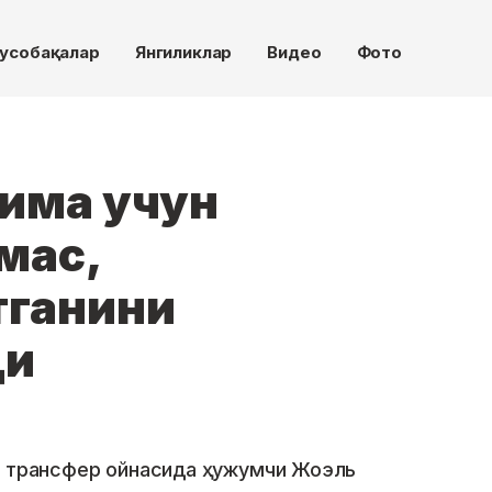
усобақалар
Янгиликлар
Видео
Фото
има учун
мас,
тганини
ди
и трансфер ойнасида ҳужумчи Жоэль