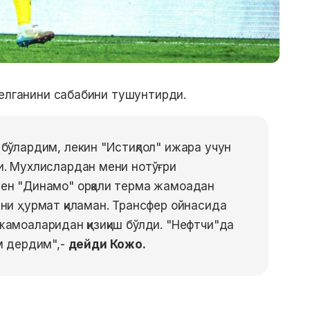
келганини сабабини тушунтирди.
 бўлардим, лекин "Истиқлол" ижара учун
и. Мухлислардан мени нотўғри
Мен "Динамо" орқали терма жамоадан
рни ҳурмат қиламан. Трансфер ойнасида
жамоаларидан қизиқиш бўлди. "Нефтчи"да
ам дердим",-
дейди Кожо.