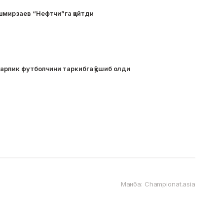
шмирзаев “Нефтчи”га қайтди
арлик футболчини таркибга қўшиб олди
Манба: Championat.asia