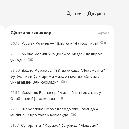
O'z
Кириш
Сўнгги янгиликлар
Барча ›
Руслан Розиев — "Қизилқум" футболчиси!
0
00:10
Мирко Йеличич: "Динамо" биздан яхшироқ
23:55
ўйнади"
0
Вадим Абрамов: "83-дақиқада "Локомотив"
23:29
футболчиси ўз жарима майдончасида қўл билан
ўйнаганини ВАР кўрмади"
0
Исмаэль Беннасер "Милан"ни тарк этди, у
22:59
Осиё сари йўл олмоқда
0
"Барселона" Марк Касадо учун камида 40
22:29
миллион евро талаб қилмоқда
0
Суперлига. "Хоразм" ўз уйида "Машъал"
21:57