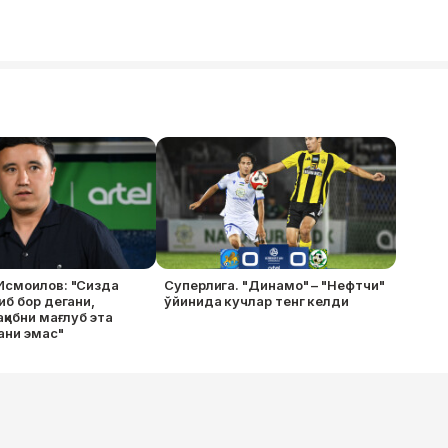
Исмоилов: "Сизда
Суперлига. "Динамо" – "Нефтчи"
иб бор дегани,
ўйинида кучлар тенг келди
ақибни мағлуб эта
ани эмас"