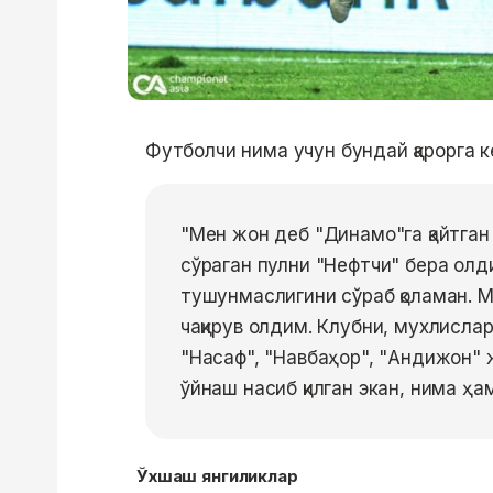
Футболчи нима учун бундай қарорга 
"Мен жон деб "Динамо"га қайтган
сўраган пулни "Нефтчи" бера олд
тушунмаслигини сўраб қоламан. 
чақирув олдим. Клубни, мухлисла
"Насаф", "Навбаҳор", "Андижон" 
ўйнаш насиб қилган экан, нима ҳ
Ўхшаш янгиликлар