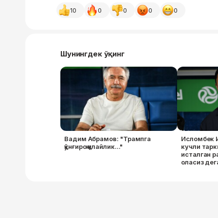
10
0
0
0
0
Шунингдек ўқинг
Вадим Абрамов: "Трампга
Исломбек 
қўнғироқ қилайлик..."
кучли тарк
исталган р
оласиз дег