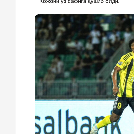
Кожони ўз сафига қўшиб олди.