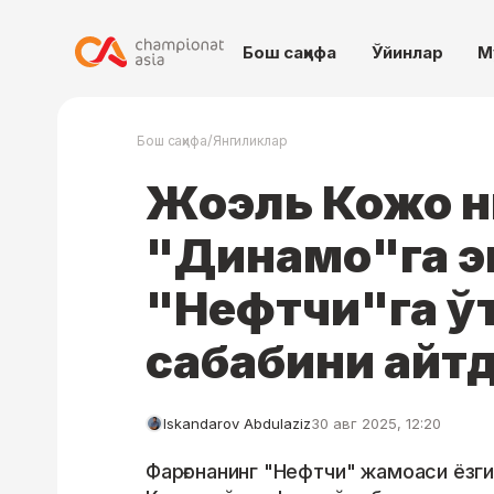
Бош саҳифа
Ўйинлар
М
/
Бош саҳифа
Янгиликлар
Жоэль Кожо н
"Динамо"га э
"Нефтчи"га ў
сабабини айт
Iskandarov Abdulaziz
30 авг 2025, 12:20
Фарғонанинг "Нефтчи" жамоаси ёзг