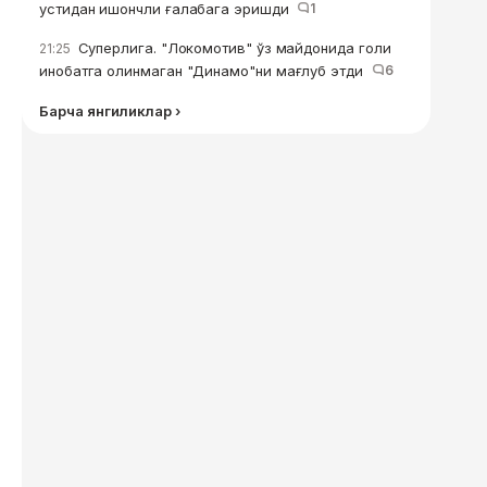
устидан ишончли ғалабага эришди
1
Суперлига. "Локомотив" ўз майдонида голи
21:25
инобатга олинмаган "Динамо"ни мағлуб этди
6
Барча янгиликлар ›