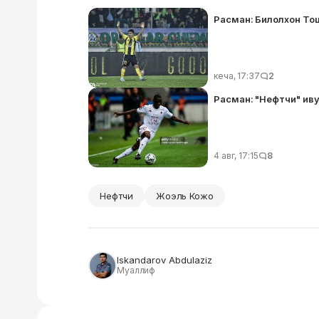
Расман: Билолхон То
кеча, 17:37
2
Расман: "Нефтчи" иву
4 авг, 17:15
8
Нефтчи
Жоэль Кожо
Iskandarov Abdulaziz
Муаллиф