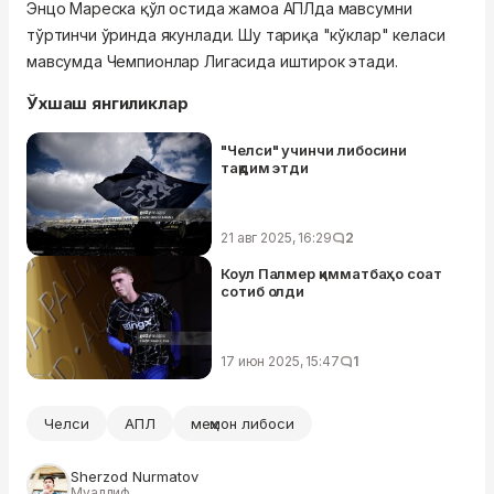
Энцо Мареска қўл остида жамоа АПЛда мавсумни
тўртинчи ўринда якунлади. Шу тариқа "кўклар" келаси
мавсумда Чемпионлар Лигасида иштирок этади.
Ўхшаш янгиликлар
"Челси" учинчи либосини
тақдим этди
21 авг 2025, 16:29
2
Коул Палмер қимматбаҳо соат
сотиб олди
17 июн 2025, 15:47
1
Челси
АПЛ
меҳмон либоси
Sherzod Nurmatov
Муаллиф