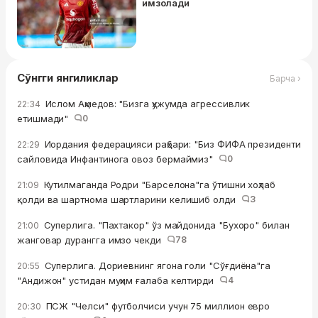
имзолади
Сўнгги янгиликлар
Барча ›
Ислом Аҳмедов: "Бизга ҳужумда агрессивлик
22:34
етишмади"
0
Иордания федерацияси раҳбари: "Биз ФИФА президенти
22:29
сайловида Инфантинога овоз бермаймиз"
0
Кутилмаганда Родри "Барселона"га ўтишни хоҳлаб
21:09
қолди ва шартнома шартларини келишиб олди
3
Суперлига. "Пахтакор" ўз майдонида "Бухоро" билан
21:00
жанговар дурангга имзо чекди
78
Суперлига. Дориевнинг ягона голи "Сўғдиёна"га
20:55
"Андижон" устидан муҳим ғалаба келтирди
4
ПСЖ "Челси" футболчиси учун 75 миллион евро
20:30