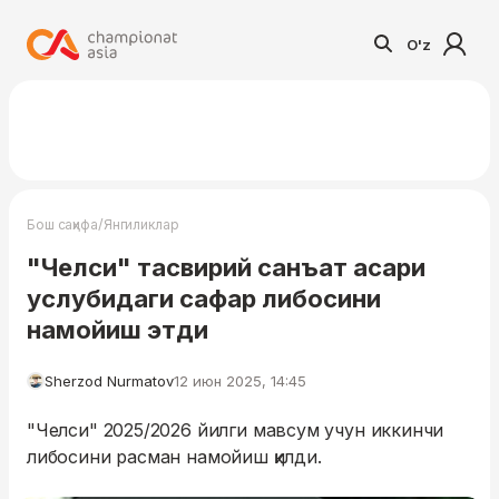
O'z
/
Бош саҳифа
Янгиликлар
"Челси" тасвирий санъат асари
услубидаги сафар либосини
намойиш этди
Sherzod Nurmatov
12 июн 2025, 14:45
"Челси" 2025/2026 йилги мавсум учун иккинчи
либосини расман намойиш қилди.