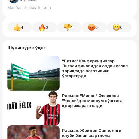
Манба: chelseafc.com
4
0
1
0
0
Шунингдек ўқинг
"Бетис" Конференциялар
Лигаси финалидан олдин ҳазил
тариқасида логотипини
ўзгартирди
Расман: "Милан" Феликсни
"Челси"дан мавсум сўнггига
қадар ижарага олди
Расман: Жейдон Санчо янги
клуби билан шартнома