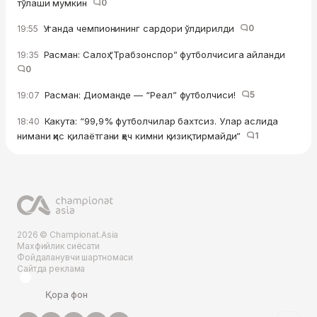
тўлаши мумкин
0
Уганда чемпионининг сардори ўлдирилди
0
19:55
Расман: Салоҳ “Трабзонспор” футболчисига айланди
19:35
0
Расман: Диоманде — “Реал” футболчиси!
5
19:07
Какута: “99,9% футболчилар бахтсиз. Улар аслида
18:40
нимани ҳис қилаётгани ҳеч кимни қизиқтирмайди”
1
2026 © Championat.Asia
Махфийлик сиёсати
Фойдаланувчи шартномаси
Сайтда реклама
Қора фон