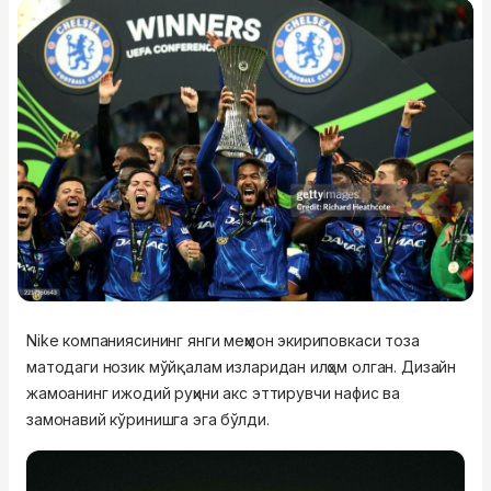
Nike компаниясининг янги меҳмон экириповкаси тоза
матодаги нозик мўйқалам изларидан илҳом олган. Дизайн
жамоанинг ижодий руҳини акс эттирувчи нафис ва
замонавий кўринишга эга бўлди.