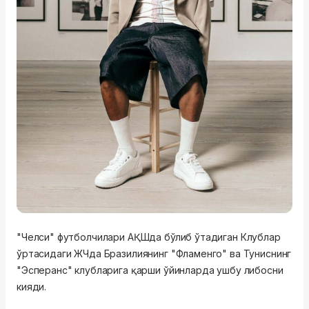
"Челси" футболчилари АҚШда бўлиб ўтадиган Клублар
ўртасидаги ЖЧда Бразилиянинг "Фламенго" ва Туниснинг
"Эсперанс" клубларига қарши ўйинларда ушбу либосни
кияди.