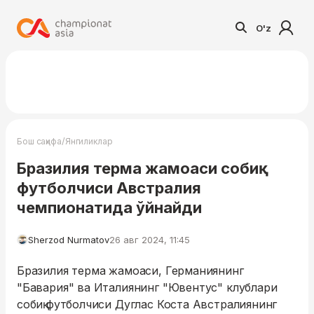
O'z
/
Бош саҳифа
Янгиликлар
Бразилия терма жамоаси собиқ
футболчиси Австралия
чемпионатида ўйнайди
Sherzod Nurmatov
26 авг 2024, 11:45
Бразилия терма жамоаси, Германиянинг
"Бавария" ва Италиянинг "Ювентус" клублари
собиқ футболчиси Дуглас Коста Австралиянинг