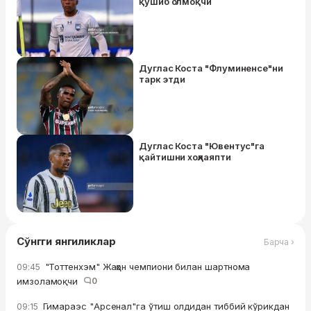
қўшиб олмоқчи
Дуглас Коста "Флуминенсе"ни
тарк этди
Дуглас Коста "Ювентус"га
қайтишни хоҳлаяпти
Сўнгги янгиликлар
Барча ›
"Тоттенхэм" Жаҳон чемпиони билан шартнома
09:45
имзоламоқчи
0
Гимараэс "Арсенал"га ўтиш олдидан тиббий кўрикдан
09:15