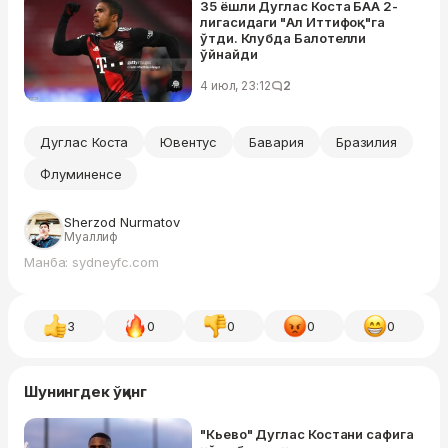
35 ёшли Дуглас Коста БАА 2-
лигасидаги "Ал Иттифоқ"га
ўтди. Клубда Балотелли
ўйнайди
4 июл, 23:12
2
Дуглас Коста
Ювентус
Бавария
Бразилия
Флуминенсе
Sherzod Nurmatov
Муаллиф
Манба: sydneyfc.com
3
0
0
0
0
Шунингдек ўқинг
"Кьево" Дуглас Костани сафига