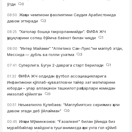
ўтди
0
Жаҳон чемпиони фаолиятини Саудия Арабистонида
08:50
давом эттиради
2
"Хатолар бошқа такрорланмайди". ФИФА ЖЧ
08:25
ҳуқуқларини сотиш бўйича баёнот билан чиқди
1
"Интер Майами" "Атлетико Сан-Луис"ни мағлуб этди,
08:00
Мессида — дубль ва голли узатма
3
Суперлига. Бугун 2-даврага старт берилади
1
07:41
ФИФА ЖЧ олдидан футбол ассоциацияларига
01:32
Инфантинони қўллаб-қувватловчи тайёр хат матнларини
юборди – улар аллақачон ташкилот раҳбарлари номидан
имзолаб қўйилган
0
Неъматилло Қутибаев: "Мағлубиятсиз сериямиз ҳали
00:51
давом этади деб ўйлайман"
0
Илҳом Мўминжонов: "Ғазалкент" билан ўйинда биз
00:45
мураббийлар майдонга тушганимизда ҳам учта гол қўйиб