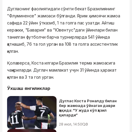
Дугласнинг фаолиятидаги сўнгги бекат Бразилиянинг
"Флуминенсе" жамоаси бўлганди. Ярим ҳимоячи жамоа
сафида 22 ўйин ўтказиб, 1 та голга пас узатди. Айтиш
керакки, "Бавария" ва "Ювентус"даги ўйинлари билан
танилган футболчи барча турнирларда 541 ўйинда
қатнашиб, 76 та гол урган ва 108 та голга ассистентлик
қилган.
Қолаверса, Коста илгари Бразилия терма жамоасига
чақириларди. Дуглач мамлакат учун 31 ўйинда ҳаракат
қилган ва 3 та гол урган.
Ўхшаш янгиликлар
Дуглас Коста Роналду билан
бир жамоада ўйнаган даври
ҳақида: "У жуда кўп ҳазил
қиларди”
28 июл, 14:50
0