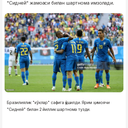
"Сидней" жамоаси билан шартнома имзолади.
Бразилиялик "кўклар" сафига қўшилди. Ярим ҳимоячи
"Сидней" билан 2 йиллик шартнома тузди.