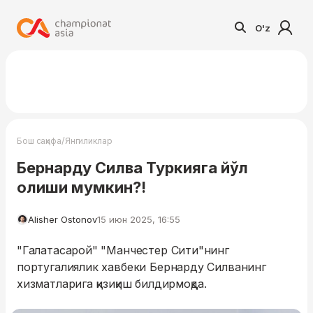
O'z
/
Бош саҳифа
Янгиликлар
Бернарду Силва Туркияга йўл
олиши мумкин?!
Alisher Ostonov
15 июн 2025, 16:55
"Галатасарой" "Манчестер Сити"нинг
португалиялик хавбеки Бернарду Силванинг
хизматларига қизиқиш билдирмоқда.