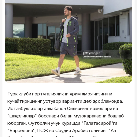
Турк клуби португалияликни ярим ҳимоя чизиғини
кучайтиришнинг устувор варианти деб ҳисобламоқда.
Истанбулликлар аллақачон Силванинг вакиллари ва
"шаҳарликлар" босслари билан музокараларни бошлаб
юборган. Футболчи учун курашда "Галатасарой"га
"Барселона", ПСЖ ва Саудия Арабистонининг "Ал