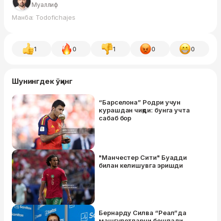
Муаллиф
Манба: Todofichajes
1
0
1
0
0
Шунингдек ўқинг
“Барселона” Родри учун
курашдан чиқди: бунга учта
сабаб бор
"Манчестер Сити" Буадди
билан келишувга эришди
Бернарду Силва “Реал”да
машғулотларни бошлади