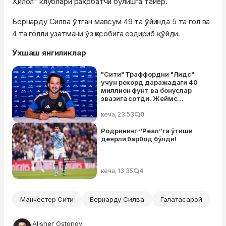
Ҳилол" клублари рақобатчи бўлишга тайёр.
Бернарду Силва ўтган мавсум 49 та ўйинда 5 та гол ва
4 та голли узатмани ўз ҳисобига ёздириб қўйди.
Ўхшаш янгиликлар
"Сити" Траффордни "Лидс"
учун рекорд даражадаги 40
миллион фунт ва бонуслар
эвазига сотди. Жеймс
тарихдаги энг қиммат британ
дарвозабонига айланди
кеча, 23:53
0
Родрининг “Реал”га ўтиши
деярли барбод бўлди!
кеча, 13:35
4
Манчестер Сити
Бернарду Силва
Галатасарой
Alisher Ostonov