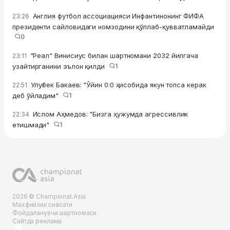
Англия футбол ассоциацияси Инфантинонинг ФИФА
23:26
президенти сайловидаги номзодини қўллаб-қувватламайди
0
"Реал" Винисиус билан шартномани 2032 йилгача
23:11
узайтирганини эълон қилди
1
Улуғбек Бакаев: "Ўйин 0:0 ҳисобида якун топса керак
22:51
деб ўйладим"
1
Ислом Аҳмедов: "Бизга ҳужумда агрессивлик
22:34
етишмади"
1
2026 © Championat.Asia
Махфийлик сиёсати
Фойдаланувчи шартномаси
Сайтда реклама