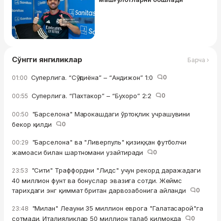
Сўнгги янгиликлар
Барча ›
Суперлига. “Сўғдиёна” – “Андижон” 1:0
0
01:00
Суперлига. “Пахтакор” – “Бухоро” 2:2
0
00:55
"Барселона" Марокашдаги ўртоқлик учрашувини
00:50
бекор қилди
0
"Барселона" ва "Ливерпуль" қизиққан футболчи
00:29
жамоаси билан шартномани узайтиради
0
"Сити" Траффордни "Лидс" учун рекорд даражадаги
23:53
40 миллион фунт ва бонуслар эвазига сотди. Жеймс
тарихдаги энг қиммат британ дарвозабонига айланди
0
"Милан" Леауни 35 миллион еврога "Галатасарой"га
23:48
сотмади. Италияликлар 50 миллион талаб қилмоқда
0