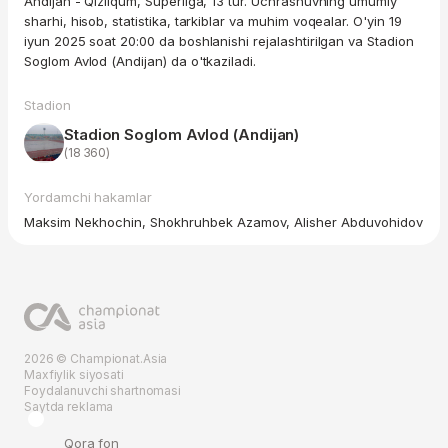
Andijan - Qizilqum, Superliga, 13 tur. Uchrashuvning umumiy
sharhi, hisob, statistika, tarkiblar va muhim voqealar. O'yin 19
iyun 2025 soat 20:00 da boshlanishi rejalashtirilgan va Stadion
Soglom Avlod (Andijan) da o'tkaziladi.
Stadion
Stadion Soglom Avlod (Andijan)
(18 360)
Yordamchi hakamlar
Maksim Nekhochin, Shokhruhbek Azamov, Alisher Abduvohidov
2026 © Championat.Asia
Maxfiylik siyosati
Foydalanuvchi shartnomasi
Saytda reklama
Qora fon