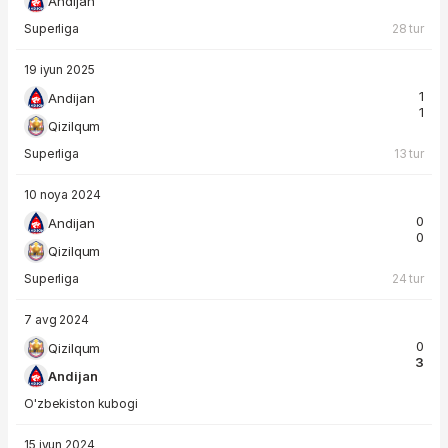
Andijan
Superliga
28 tur
19 iyun 2025
1
Andijan
1
Qizilqum
Superliga
13 tur
10 noya 2024
0
Andijan
0
Qizilqum
Superliga
24 tur
7 avg 2024
0
Qizilqum
3
Andijan
O'zbekiston kubogi
15 iyun 2024