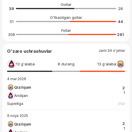
Gollar
39
28
O'tkazilgan gollar
51
44
Follar
308
281
O'zaro uchrashuvlar
Jami 34 o'yinlar
13 g'alaba
8 durang
13 g'alaba
4 mar 2026
Qizilqum
2
1
Andijan
Superliga
2 tur
9 noya 2025
2
Qizilqum
1