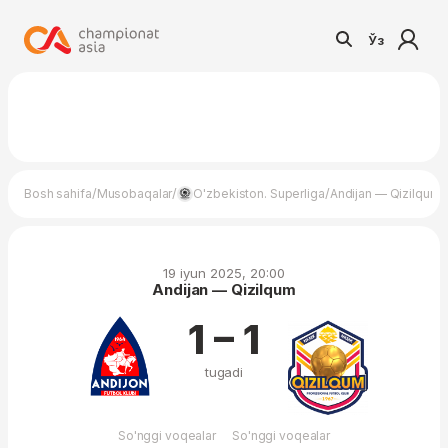
Ўз
/
/
/
Bosh sahifa
Musobaqalar
O'zbekiston. Superliga
Andijan — Qizilqum
19 iyun 2025, 20:00
Andijan — Qizilqum
1 – 1
tugadi
So'nggi voqealar
So'nggi voqealar