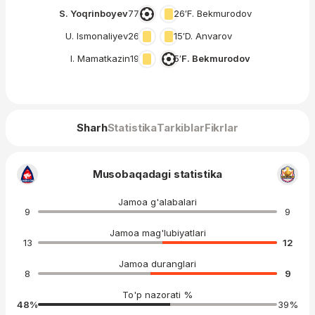
S. Yoqrinboyev
77′
26′
F. Bekmurodov
U. Ismonaliyev
26′
15′
D. Anvarov
I. Mamatkazin
19′
5′
F. Bekmurodov
Sharh
Statistika
Tarkiblar
Fikrlar
Musobaqadagi statistika
Jamoa g'alabalari
9
9
Jamoa mag'lubiyatlari
13
12
Jamoa duranglari
8
9
To'p nazorati %
48
%
39
%