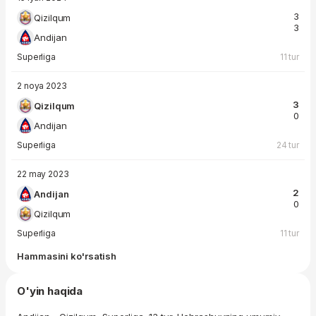
3
Qizilqum
3
Andijan
Superliga
11 tur
2 noya 2023
3
Qizilqum
0
Andijan
Superliga
24 tur
22 may 2023
2
Andijan
0
Qizilqum
Superliga
11 tur
Hammasini ko'rsatish
O'yin haqida