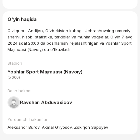
O'yin haqida
Qizilqum - Andijan, O'zbekiston kubogi. Uchrashuvning umumiy
sharhi, hisob, statistika, tarkiblar va muhim voqealar. O'yin 7 avg
2024 soat 20:00 da boshlanishi rejalashtirilgan va Yoshlar Sport
Majmuasi (Navoiy) da o'tkaziladi.
Stadion
Yoshlar Sport Majmuasi (Navoiy)
(5 000)
Bosh hakam
Ravshan Abduvaxidov
Yordamchi hakamlar
Aleksandr Burov, Akmal G'iyosov, Zokirjon Sapoyev