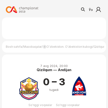
Ўз
/
/
/
Bosh sahifa
Musobaqalar
O'zbekiston. O'zbekiston kubogi
Qizilqum 
7 avg 2024, 20:00
Qizilqum — Andijan
0 – 3
tugadi
So'nggi voqealar
So'nggi voqealar