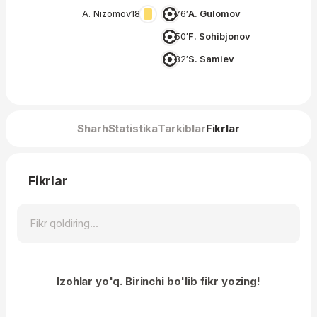
A. Nizomov
18′
76′
A. Gulomov
50′
F. Sohibjonov
32′
S. Samiev
Sharh
Statistika
Tarkiblar
Fikrlar
Fikrlar
Izohlar yo'q. Birinchi bo'lib fikr yozing!