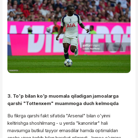
3. To'p bilan ko'p muomala qiladigan jamoalarga
qarshi "Tottenxem" muammoga duch kelmoqda
Bu fikrga qarshi fakt sifatida "Arsenal" bilan o'yinni
keltirishga shoshilmang - u yerda "kanonirlar" hali
mavsumga butkul tayyor emasdilar hamda optimaldan
ancha yiroq tarkib bilan harakat qilgandi. Jamoa o'yiniga