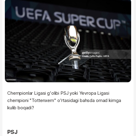
Chempionlar Ligasi g'olibi PSJ yoki Yevropa Ligasi
chempioni "Tottenxem" o'rtasidagi bahsda omad kimga
kulib boqadi?
PSJ