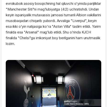
evrokubok asosiy bosqichining hal qiluvchi o'yinida parijliklar
"Manchester Siti"ni mag'lubiyatga (4:2) uchratishdi. Undan
keyin ispaniyalik mutaxassis jamoasi tumanli Albion vakillarini
musobaqadan chiqarib yubordi. Avvaliga "Liverpul", keyin
esa ikki o'yin natijasiga ko'ra "Aston Villa" taslim etildi. Yarim
finalda esa "Arsenal" mag'lub etildi. Shu o'rinda KJCH
finalida "Chelsi"ga imkoniyat boy berilganini ham unutmaslik
lozim.