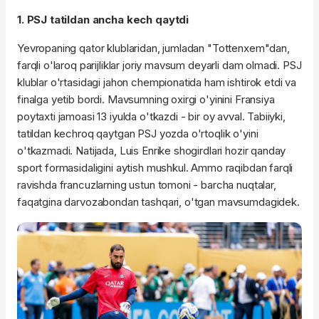
1. PSJ tatildan ancha kech qaytdi
Yevropaning qator klublaridan, jumladan "Tottenxem"dan,
farqli o'laroq parijliklar joriy mavsum deyarli dam olmadi. PSJ
klublar o'rtasidagi jahon chempionatida ham ishtirok etdi va
finalga yetib bordi. Mavsumning oxirgi o'yinini Fransiya
poytaxti jamoasi 13 iyulda o'tkazdi - bir oy avval. Tabiiyki,
tatildan kechroq qaytgan PSJ yozda o'rtoqlik o'yini
o'tkazmadi. Natijada, Luis Enrike shogirdlari hozir qanday
sport formasidaligini aytish mushkul. Ammo raqibdan farqli
ravishda francuzlarning ustun tomoni - barcha nuqtalar,
faqatgina darvozabondan tashqari, o'tgan mavsumdagidek.