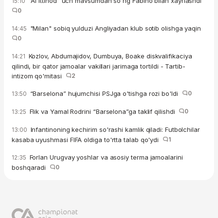
“Al Ittihod” uch mavsumdan so'ng Fabino bilan xayrlashdi
15:10
0
"Milan" sobiq yulduzi Angliyadan klub sotib olishga yaqin
14:45
0
Kozlov, Abdumajidov, Dumbuya, Boake diskvalifikaciya
14:21
qilindi, bir qator jamoalar vakillari jarimaga tortildi - Tartib-
intizom qo'mitasi
2
“Barselona” hujumchisi PSJga o'tishga rozi bo'ldi
0
13:50
Flik va Yamal Rodrini “Barselona”ga taklif qilishdi
0
13:25
Infantinoning kechirim so'rashi kamlik qiladi: Futbolchilar
13:00
kasaba uyushmasi FIFA oldiga to'rtta talab qo'ydi
1
Forlan Urugvay yoshlar va asosiy terma jamoalarini
12:35
boshqaradi
0