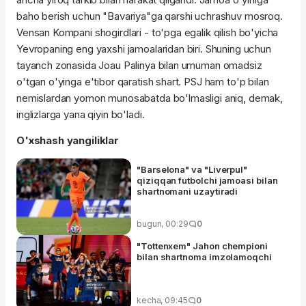
baho berish uchun "Bavariya"ga qarshi uchrashuv mosroq.
Vensan Kompani shogirdlari - to'pga egalik qilish bo'yicha
Yevropaning eng yaxshi jamoalaridan biri. Shuning uchun
tayanch zonasida Joau Palinya bilan umuman omadsiz
o'tgan o'yinga e'tibor qaratish shart. PSJ ham to'p bilan
nemislardan yomon munosabatda bo'lmasligi aniq, demak,
inglizlarga yana qiyin bo'ladi.
O'xshash yangiliklar
"Barselona" va "Liverpul"
qiziqqan futbolchi jamoasi bilan
shartnomani uzaytiradi
bugun, 00:29
0
"Tottenxem" Jahon chempioni
bilan shartnoma imzolamoqchi
kecha, 09:45
0