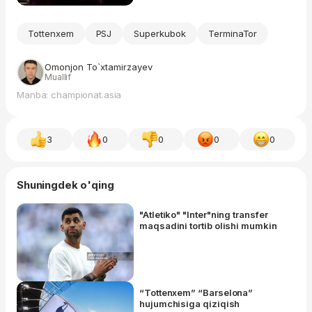
Tottenxem
PSJ
Superkubok
TerminaTor
Omonjon To`xtamirzayev
Muallif
Manba: championat.asia
3
0
0
0
0
Shuningdek o'qing
"Atletiko" "Inter"ning transfer
maqsadini tortib olishi mumkin
“Tottenxem” “Barselona”
hujumchisiga qiziqish