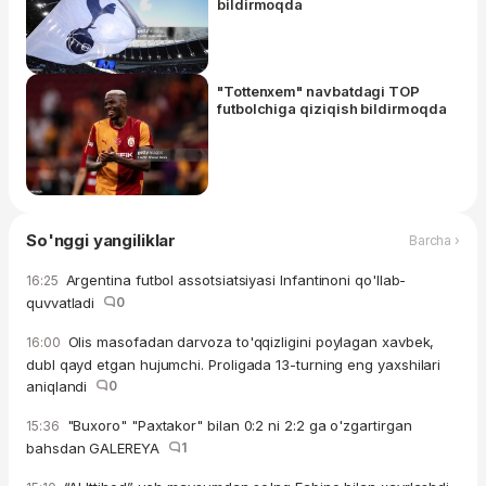
bildirmoqda
"Tottenxem" navbatdagi TOP
futbolchiga qiziqish bildirmoqda
So'nggi yangiliklar
Barcha ›
Argentina futbol assotsiatsiyasi Infantinoni qo'llab-
16:25
quvvatladi
0
Olis masofadan darvoza to'qqizligini poylagan xavbek,
16:00
dubl qayd etgan hujumchi. Proligada 13-turning eng yaxshilari
aniqlandi
0
"Buxoro" "Paxtakor" bilan 0:2 ni 2:2 ga o'zgartirgan
15:36
bahsdan GALEREYA
1