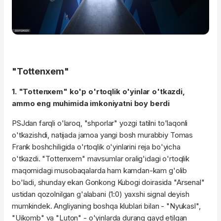
"Tottenxem"
1. "Tottenxem" ko'p o'rtoqlik o'yinlar o'tkazdi,
ammo eng muhimida imkoniyatni boy berdi
PSJdan farqli o'laroq, "shporlar" yozgi tatilni to'laqonli
o'tkazishdi, natijada jamoa yangi bosh murabbiy Tomas
Frank boshchiligida o'rtoqlik o'yinlarini reja bo'yicha
o'tkazdi. "Tottenxem" mavsumlar oralig'idagi o'rtoqlik
maqomidagi musobaqalarda ham kamdan-kam g'olib
bo'ladi, shunday ekan Gonkong Kubogi doirasida "Arsenal"
ustidan qozolnilgan g'alabani (1:0) yaxshi signal deyish
mumkindek. Angliyaning boshqa klublari bilan - "Nyukasl",
"Uikomb" va "Luton" - o'yinlarda durang qayd etilgan