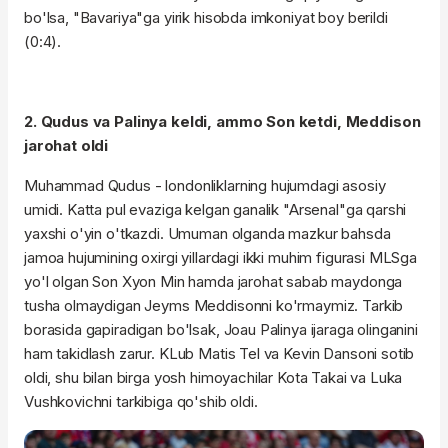
bo'lsa, "Bavariya"ga yirik hisobda imkoniyat boy berildi
(0:4).
2. Qudus va Palinya keldi, ammo Son ketdi, Meddison
jarohat oldi
Muhammad Qudus - londonliklarning hujumdagi asosiy
umidi. Katta pul evaziga kelgan ganalik "Arsenal"ga qarshi
yaxshi o'yin o'tkazdi. Umuman olganda mazkur bahsda
jamoa hujumining oxirgi yillardagi ikki muhim figurasi MLSga
yo'l olgan Son Xyon Min hamda jarohat sabab maydonga
tusha olmaydigan Jeyms Meddisonni ko'rmaymiz. Tarkib
borasida gapiradigan bo'lsak, Joau Palinya ijaraga olinganini
ham takidlash zarur. KLub Matis Tel va Kevin Dansoni sotib
oldi, shu bilan birga yosh himoyachilar Kota Takai va Luka
Vushkovichni tarkibiga qo'shib oldi.