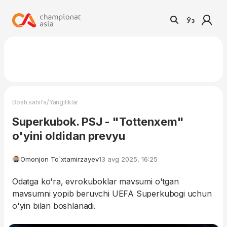
Ўз
/
Bosh sahifa
Yangiliklar
Superkubok. PSJ - "Tottenxem"
o'yini oldidan prevyu
Omonjon To`xtamirzayev
13 avg 2025, 16:25
Odatga ko'ra, evrokuboklar mavsumi o'tgan
mavsumni yopib beruvchi UEFA Superkubogi uchun
o'yin bilan boshlanadi.