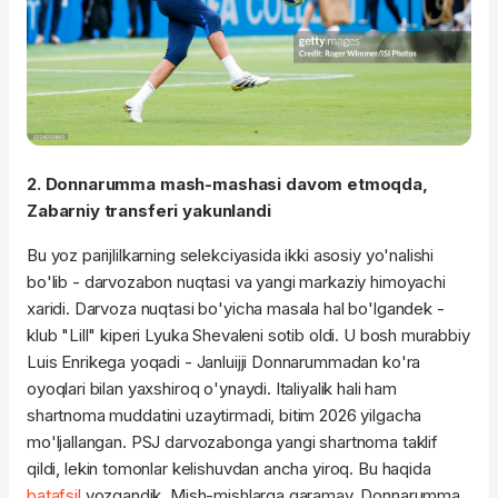
2. Donnarumma mash-mashasi davom etmoqda,
Zabarniy transferi yakunlandi
Bu yoz parijlilkarning selekciyasida ikki asosiy yo'nalishi
bo'lib - darvozabon nuqtasi va yangi markaziy himoyachi
xaridi. Darvoza nuqtasi bo'yicha masala hal bo'lgandek -
klub "Lill" kiperi Lyuka Shevaleni sotib oldi. U bosh murabbiy
Luis Enrikega yoqadi - Janluijji Donnarummadan ko'ra
oyoqlari bilan yaxshiroq o'ynaydi. Italiyalik hali ham
shartnoma muddatini uzaytirmadi, bitim 2026 yilgacha
mo'ljallangan. PSJ darvozabonga yangi shartnoma taklif
qildi, lekin tomonlar kelishuvdan ancha yiroq. Bu haqida
batafsil
yozgandik. Mish-mishlarga qaramay, Donnarumma