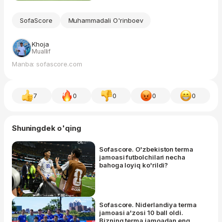
SofaScore
Muhammadali O'rinboev
Khoja
Muallif
Manba: sofascore.com
7
0
0
0
0
Shuningdek o'qing
Sofascore. O'zbekiston terma
jamoasi futbolchilari necha
bahoga loyiq ko'rildi?
Sofascore. Niderlandiya terma
jamoasi a'zosi 10 ball oldi.
Bizning terma jamoadan eng