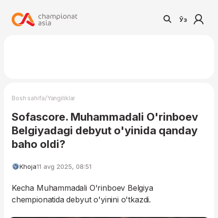
Ўз
/
Bosh sahifa
Yangiliklar
Sofascore. Muhammadali O'rinboev
Belgiyadagi debyut o'yinida qanday
baho oldi?
Khoja
11 avg 2025, 08:51
Kecha Muhammadali O'rinboev Belgiya
chempionatida debyut o'yinini o'tkazdi.