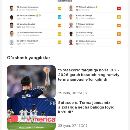
O'xshash yangiliklar
"Sofascore" talqiniga ko'ra JCH-
2026 guruh bosqichining ramziy
terma jamoasi e'lon qilindi
29 iyun, 08:25
6
Sofascore. Terma jamoamiz
a'zolariga necha bahoga loyiq
ko'rildi?
28 iyun, 07:12
12