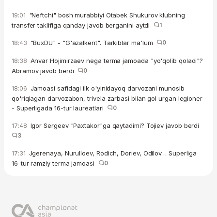
"Neftchi" bosh murabbiyi Otabek Shukurov klubning
19:01
transfer taklifiga qanday javob berganini aytdi
1
"BuxDU" - "G'azalkent". Tarkiblar ma'lum
0
18:43
Anvar Hojimirzaev nega terma jamoada "yo'qolib qoladi"?
18:38
Abramov javob berdi
0
Jamoasi safidagi ilk o'yinidayoq darvozani munosib
18:06
qo'riqlagan darvozabon, trivela zarbasi bilan gol urgan legioner
- Superligada 16-tur laureatlari
0
Igor Sergeev "Paxtakor"ga qaytadimi? Tojiev javob berdi
17:48
3
Jgerenaya, Nurulloev, Rodich, Doriev, Odilov… Superliga
17:31
16-tur ramziy terma jamoasi
0