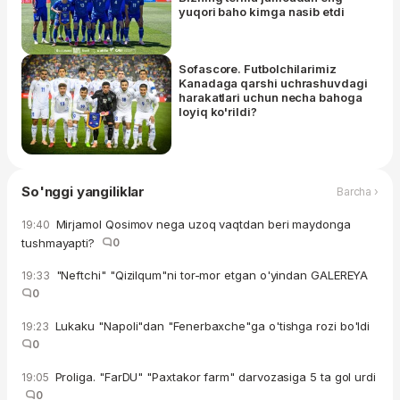
yuqori baho kimga nasib etdi
Sofascore. Futbolchilarimiz
Kanadaga qarshi uchrashuvdagi
harakatlari uchun necha bahoga
loyiq ko'rildi?
So'nggi yangiliklar
Barcha ›
Mirjamol Qosimov nega uzoq vaqtdan beri maydonga
19:40
tushmayapti?
0
"Neftchi" "Qizilqum"ni tor-mor etgan o'yindan GALEREYA
19:33
0
Lukaku "Napoli"dan "Fenerbaxche"ga o'tishga rozi bo'ldi
19:23
0
Proliga. "FarDU" "Paxtakor farm" darvozasiga 5 ta gol urdi
19:05
0