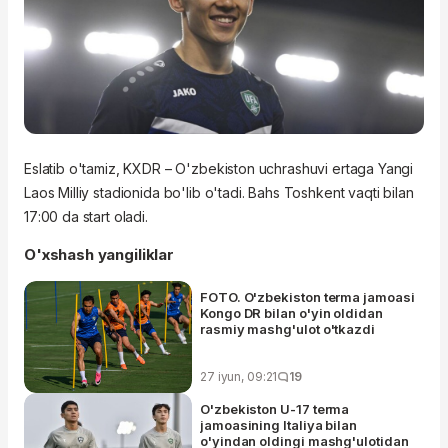
Eslatib o'tamiz, KXDR – O'zbekiston uchrashuvi ertaga Yangi
Laos Milliy stadionida bo'lib o'tadi. Bahs Toshkent vaqti bilan
17:00 da start oladi.
O'xshash yangiliklar
FOTO. O'zbekiston terma jamoasi
Kongo DR bilan o'yin oldidan
rasmiy mashg'ulot o'tkazdi
27 iyun, 09:21
19
O'zbekiston U-17 terma
jamoasining Italiya bilan
o'yindan oldingi mashg'ulotidan