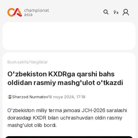
Ўз
/
Bosh sahifa
Yangiliklar
O'zbekiston KXDRga qarshi bahs
oldidan rasmiy mashg'ulot o'tkazdi
Sherzod Nurmatov
18 noya 2024, 17:18
O'zbekiston milliy terma jamoasi JCH-2026 saralashi
doirasidagi KXDR bilan uchrashuvdan oldin rasmiy
mashg'ulot olib bordi.