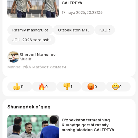
GALEREYA
17 noya 2025, 20:23
5
Rasmiy mashg'ulot
O'zbekiston MTJ
KXDR
JCH-2026 saralashi
Sherzod Nurmatov
Muallif
Manba: ЎФА матбуот хизмати
11
0
1
0
0
Shuningdek o'qing
O'zbekiston termasining
Kuvaytga qarshi rasmiy
mashg'ulotidan GALEREYA