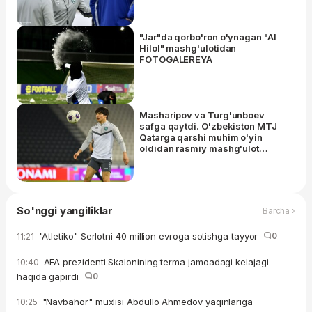
"Jar"da qorbo'ron o'ynagan "Al
Hilol" mashg'ulotidan
FOTOGALEREYA
Masharipov va Turg'unboev
safga qaytdi. O'zbekiston MTJ
Qatarga qarshi muhim o'yin
oldidan rasmiy mashg'ulot
o'tkazdi
So'nggi yangiliklar
Barcha ›
"Atletiko" Serlotni 40 million evroga sotishga tayyor
0
11:21
AFA prezidenti Skalonining terma jamoadagi kelajagi
10:40
haqida gapirdi
0
"Navbahor" muxlisi Abdullo Ahmedov yaqinlariga
10:25