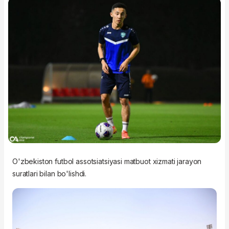
O'zbekiston futbol assotsiatsiyasi matbuot xizmati jarayon
suratlari bilan bo'lishdi.