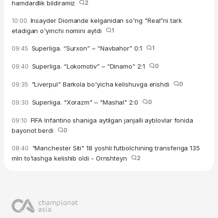
hamdardlik bildiramiz
2
Insayder Diomande kelganidan so'ng "Real"ni tark
10:00
etadigan o'yinchi nomini aytdi
1
Superliga. “Surxon” – “Navbahor” 0:1
1
09:45
Superliga. “Lokomotiv” – “Dinamo” 2:1
0
09:40
"Liverpul" Barkola bo'yicha kelishuvga erishdi
0
09:35
Superliga. "Xorazm" – "Mashal" 2:0
0
09:30
FIFA Infantino shaniga aytilgan janjalli ayblovlar fonida
09:10
bayonot berdi
0
"Manchester Siti" 18 yoshli futbolchining transferiga 135
08:40
mln to'lashga kelishib oldi - Ornshteyn
2