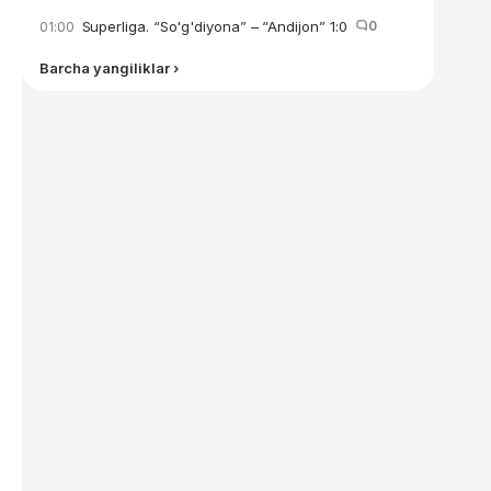
Superliga. “So'g'diyona” – “Andijon” 1:0
0
01:00
Barcha yangiliklar ›