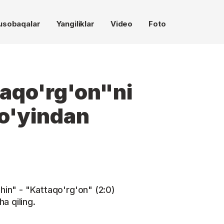
usobaqalar
Yangiliklar
Video
Foto
aqo'rg'on"ni
o'yindan
chin" - "Kattaqo'rg'on" (2:0)
a qiling.