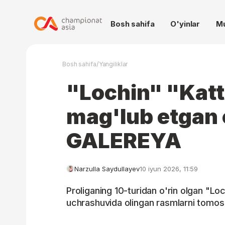
Bosh sahifa
O'yinlar
M
/
Bosh sahifa
Yangiliklar
"Lochin" "Katt
mag'lub etgan 
GALEREYA
Narzulla Saydullayev
10 iyun 2026, 11:59
Proliganing 10-turidan o'rin olgan "Lo
uchrashuvida olingan rasmlarni tomosh