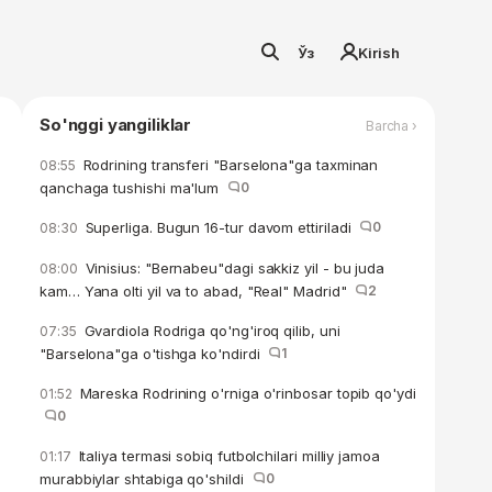
Ўз
Kirish
So'nggi yangiliklar
Barcha ›
Rodrining transferi "Barselona"ga taxminan
08:55
qanchaga tushishi ma'lum
0
Superliga. Bugun 16-tur davom ettiriladi
0
08:30
Vinisius: "Bernabeu"dagi sakkiz yil - bu juda
08:00
kam… Yana olti yil va to abad, "Real" Madrid"
2
Gvardiola Rodriga qo'ng'iroq qilib, uni
07:35
"Barselona"ga o'tishga ko'ndirdi
1
Mareska Rodrining o'rniga o'rinbosar topib qo'ydi
01:52
0
Italiya termasi sobiq futbolchilari milliy jamoa
01:17
murabbiylar shtabiga qo'shildi
0