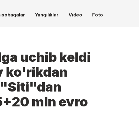
usobaqalar
Yangiliklar
Video
Foto
ga uchib keldi
y ko'rikdan
 "Siti"dan
5+20 mln evro