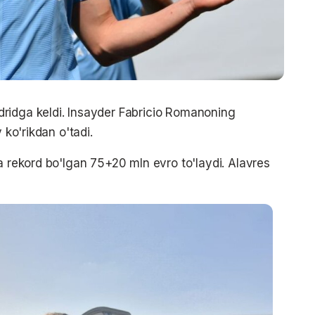
ridga keldi. Insayder Fabricio Romanoning
 ko'rikdan o'tadi.
a rekord bo'lgan 75+20 mln evro to'laydi. Alavres