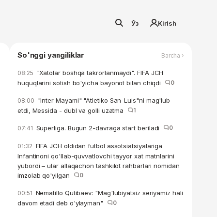
Ўз
Kirish
So'nggi yangiliklar
Barcha ›
"Xatolar boshqa takrorlanmaydi". FIFA JCH
08:25
huquqlarini sotish bo'yicha bayonot bilan chiqdi
0
"Inter Mayami" "Atletiko San-Luis"ni mag'lub
08:00
etdi, Messida - dubl va golli uzatma
1
Superliga. Bugun 2-davraga start beriladi
0
07:41
FIFA JCH oldidan futbol assotsiatsiyalariga
01:32
Infantinoni qo'llab-quvvatlovchi tayyor xat matnlarini
yubordi – ular allaqachon tashkilot rahbarlari nomidan
imzolab qo'yilgan
0
Nematillo Qutibaev: "Mag'lubiyatsiz seriyamiz hali
00:51
davom etadi deb o'ylayman"
0