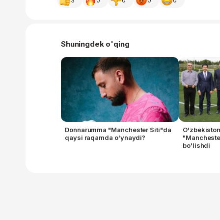
3
0
0
0
0
Shuningdek o'qing
Donnarumma "Manchester Siti"da
O'zbekiston
qaysi raqamda o'ynaydi?
"Manchester
bo'lishdi