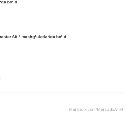
da bo'ldi
ter Siti" mashg'ulotlarida bo'ldi
Manba: x.com/MercadoATM