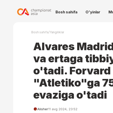
Bosh sahifa
O'yinlar
M
/
Bosh sahifa
Yangiliklar
Alvares Madrid
va ertaga tibbi
o'tadi. Forvard
"Atletiko"ga 7
evaziga o'tadi
Alisher
11 avg 2024, 23:52