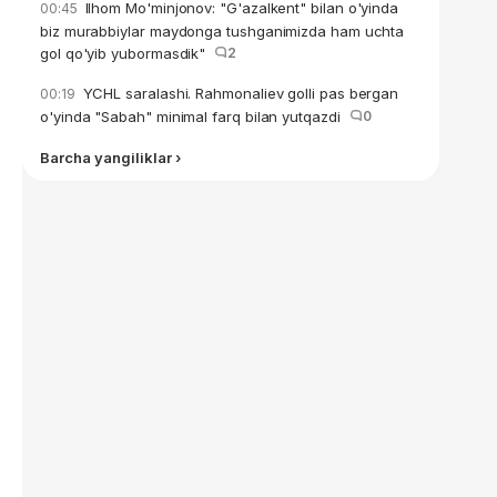
Ilhom Mo'minjonov: "G'azalkent" bilan o'yinda
00:45
biz murabbiylar maydonga tushganimizda ham uchta
gol qo'yib yubormasdik"
2
YCHL saralashi. Rahmonaliev golli pas bergan
00:19
o'yinda "Sabah" minimal farq bilan yutqazdi
0
Barcha yangiliklar ›