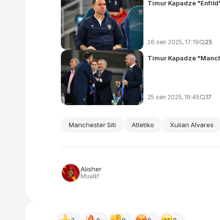
Timur Kapadze "Enfild"
26 sen 2025, 17:19
25
Timur Kapadze "Manches
25 sen 2025, 19:45
17
Manchester Siti
Atletiko
Xulian Alvares
Alisher
Muallif