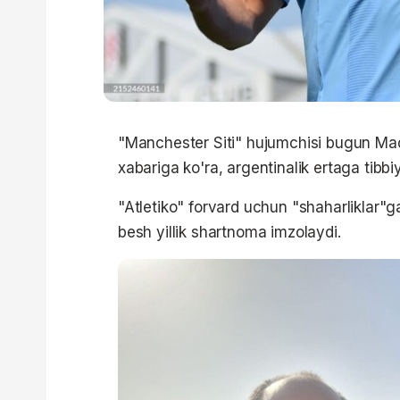
"Manchester Siti" hujumchisi bugun Mad
xabariga ko'ra, argentinalik ertaga tibbiy
"Atletiko" forvard uchun "shaharliklar"g
besh yillik shartnoma imzolaydi.