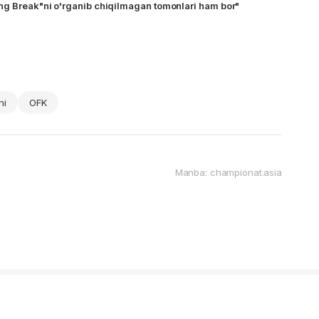
ng Break"ni o'rganib chiqilmagan tomonlari ham bor"
hi
OFK
Manba: championat.asia