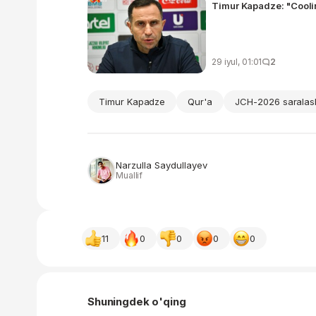
Timur Kapadze: "Cooli
29 iyul, 01:01
2
Timur Kapadze
Qur'a
JCH-2026 saralas
Narzulla Saydullayev
Muallif
11
0
0
0
0
Shuningdek o'qing