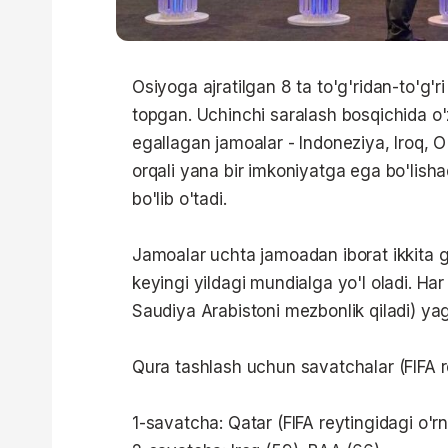
Osiyoga ajratilgan 8 ta to'g'ridan-to'g'r
topgan. Uchinchi saralash bosqichida o'z
egallagan jamoalar - Indoneziya, Iroq, 
orqali yana bir imkoniyatga ega bo'lisha
bo'lib o'tadi.
Jamoalar uchta jamoadan iborat ikkita gu
keyingi yildagi mundialga yo'l oladi. H
Saudiya Arabistoni mezbonlik qiladi) yag
Qura tashlash uchun savatchalar (FIFA r
1-savatcha: Qatar (FIFA reytingidagi o'rn