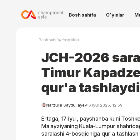
Bosh sahifa
O'yinlar
M
/
Bosh sahifa
Yangiliklar
JCH-2026 saral
Timur Kapadze
qur'a tashlaydi
Narzulla Saydullayev
16 iyul 2025, 12:59
Ertaga, 17 iyul, payshanba kuni Toshke
Malayziyaning Kuala-Lumpur shahrida
saralashi 4-bosqichiga qur'a tashlash 