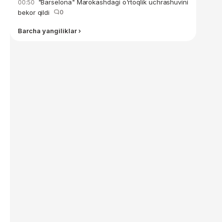
"Barselona" Marokashdagi o'rtoqlik uchrashuvini
00:50
bekor qildi
0
Barcha yangiliklar ›