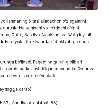
i yo'llanmaning 6 tasi allaqachon o'z egalarini
 guruhlarida uchinchi va to'rtinchi o'rinni
O'mon, Qatar, Saudiya Arabistoni va BAA pley-off
di. Bu o'yinlar 8 oktyabrdan 14 oktyabrga qadar
ruhga bo'linadi. Faqatgina guruh g'oliblari
ar bir guruh markazlashtirilgan maydonda (Qatar va
ona davra tizimida o'ynaladi.
eytingiga qarab):
i: 53), Saudiya Arabistoni (58)