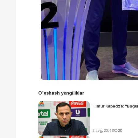
O'xshash yangiliklar
Timur Kapadze: "Bugun
2 avg, 22:43
20