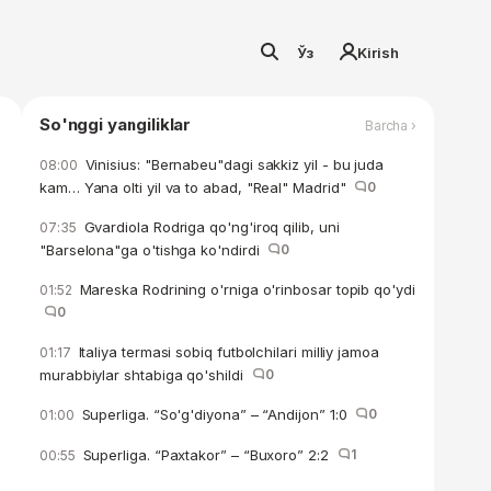
Ўз
Kirish
So'nggi yangiliklar
Barcha ›
Vinisius: "Bernabeu"dagi sakkiz yil - bu juda
08:00
kam… Yana olti yil va to abad, "Real" Madrid"
0
Gvardiola Rodriga qo'ng'iroq qilib, uni
07:35
"Barselona"ga o'tishga ko'ndirdi
0
Mareska Rodrining o'rniga o'rinbosar topib qo'ydi
01:52
0
Italiya termasi sobiq futbolchilari milliy jamoa
01:17
murabbiylar shtabiga qo'shildi
0
Superliga. “So'g'diyona” – “Andijon” 1:0
0
01:00
Superliga. “Paxtakor” – “Buxoro” 2:2
1
00:55