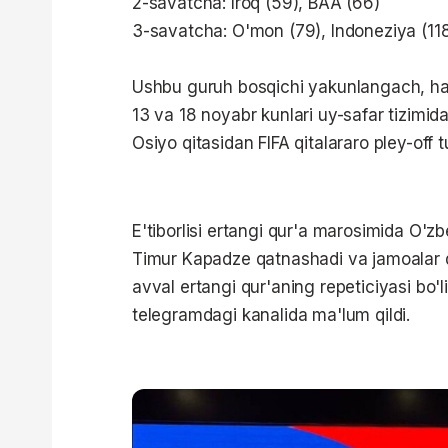
2-savatcha: Iroq (59), BAA (66)
3-savatcha: O'mon (79), Indoneziya (11
Ushbu guruh bosqichi yakunlangach, har 
13 va 18 noyabr kunlari uy-safar tizimida
Osiyo qitasidan FIFA qitalararo pley-off tu
E'tiborlisi ertangi qur'a marosimida O'z
Timur Kapadze qatnashadi va jamoalar qa
avval ertangi qur'aning repeticiyasi bo'
telegramdagi kanalida ma'lum qildi.