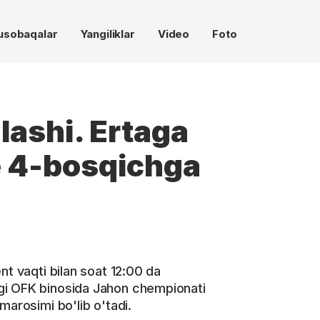
usobaqalar
Yangiliklar
Video
Foto
ashi. Ertaga
 4-bosqichga
nt vaqti bilan soat 12:00 da
gi OFK binosida Jahon chempionati
marosimi bo'lib o'tadi.