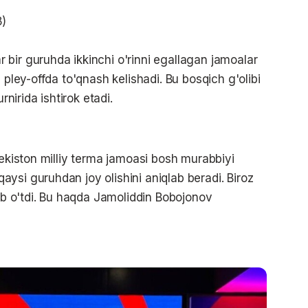
8)
bir guruhda ikkinchi o'rinni egallagan jamoalar
 pley-offda to'qnash kelishadi. Bu bosqich g'olibi
rnirida ishtirok etadi.
bekiston milliy terma jamoasi bosh murabbiyi
ysi guruhdan joy olishini aniqlab beradi. Biroz
lib o'tdi. Bu haqda Jamoliddin Bobojonov