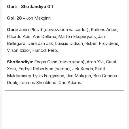
Gaiti - Shotlandiya 0:1
Gol: 28 -
Jon Makginn
Gaiti:
Jonni Plesid (darvozabon va sardor), Karlens Arkus,
Rikardo Ade, Ann Delkrua, Marten Eksperyans, Jan
Bellegard, Denli Jan Jak, Luisius Didson, Ruben Providens,
Vilson Izidor, Francdi Pero.
Shotlandiya:
Engus Gann (darvozabon), Aron Xiki, Grant
Xenli, Endryu Robertson (sardor), Jek Xendri, Skott
Maktominey, Lyuis Fergyuson, Jon Makginn, Ben Gennon-
Douk, Lourens Shenklend, Che Adams.