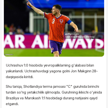
Uchrashuv 1:0 hisobida yevropaliklarning g'alabasi bilan
yakunlandi. Uchrashuvdagi yagona golni Jon Makginn 28-
daqiqasida kiritdi.
Shu tariqa, Shotlandiya terma jamoasi "C" guruhida birinchi
turdan so'ng yetakchilik qilmoqda. Guruhning ikkichi o'yinida
Braziliya va Marokash 1:1 hisobidagi durang natijasini qayd
etgandi.