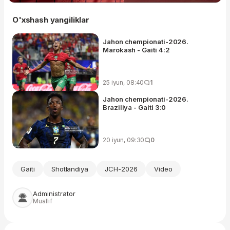
O'xshash yangiliklar
Jahon chempionati-2026.
Marokash - Gaiti 4:2
25 iyun, 08:40
1
Jahon chempionati-2026.
Braziliya - Gaiti 3:0
20 iyun, 09:30
0
Gaiti
Shotlandiya
JCH-2026
Video
Administrator
Muallif