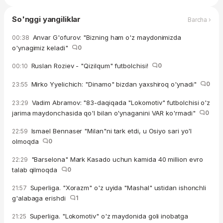
So'nggi yangiliklar
Barcha ›
Anvar G'ofurov: "Bizning ham o'z maydonimizda
00:38
o'ynagimiz keladi"
0
Ruslan Roziev - "Qizilqum" futbolchisi!
0
00:10
Mirko Yyelichich: "Dinamo" bizdan yaxshiroq o'ynadi"
0
23:55
Vadim Abramov: "83-daqiqada "Lokomotiv" futbolchisi o'z
23:29
jarima maydonchasida qo'l bilan o'ynaganini VAR ko'rmadi"
0
Ismael Bennaser "Milan"ni tark etdi, u Osiyo sari yo'l
22:59
olmoqda
0
"Barselona" Mark Kasado uchun kamida 40 million evro
22:29
talab qilmoqda
0
Superliga. "Xorazm" o'z uyida "Mashal" ustidan ishonchli
21:57
g'alabaga erishdi
1
Superliga. "Lokomotiv" o'z maydonida goli inobatga
21:25