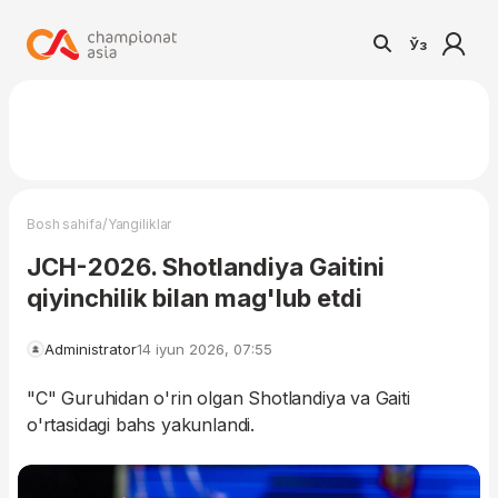
Ўз
/
Bosh sahifa
Yangiliklar
JCH-2026. Shotlandiya Gaitini
qiyinchilik bilan mag'lub etdi
Administrator
14 iyun 2026, 07:55
"C" Guruhidan o'rin olgan Shotlandiya va Gaiti
o'rtasidagi bahs yakunlandi.