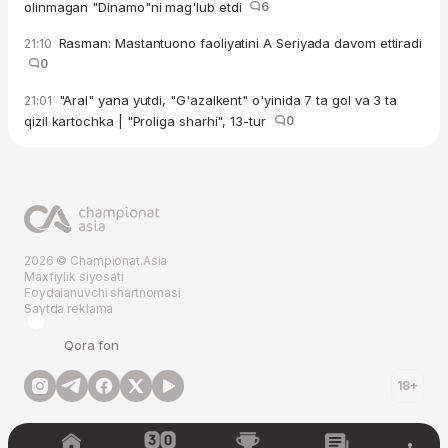
olinmagan "Dinamo"ni mag'lub etdi
6
Rasman: Mastantuono faoliyatini A Seriyada davom ettiradi
21:10
0
"Aral" yana yutdi, "G'azalkent" o'yinida 7 ta gol va 3 ta
21:01
qizil kartochka | "Proliga sharhi", 13-tur
0
2026 © Championat.Asia
Maxfiylik siyosati
Foydalanuvchi shartnomasi
Saytda reklama
Qora fon
18+