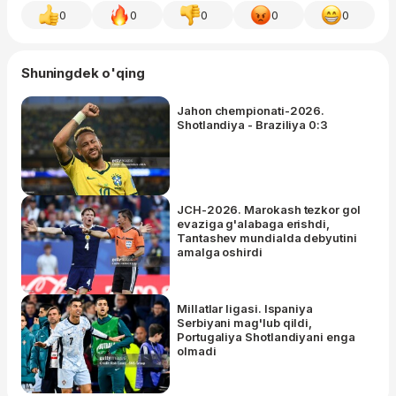
0
0
0
0
0
Shuningdek o'qing
Jahon chempionati-2026.
Shotlandiya - Braziliya 0:3
JCH-2026. Marokash tezkor gol
evaziga g'alabaga erishdi,
Tantashev mundialda debyutini
amalga oshirdi
Millatlar ligasi. Ispaniya
Serbiyani mag'lub qildi,
Portugaliya Shotlandiyani enga
olmadi