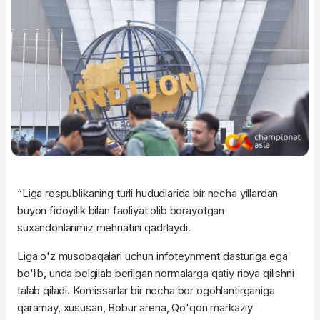
“Liga respublikaning turli hududlarida bir necha yillardan
buyon fidoyilik bilan faoliyat olib borayotgan
suxandonlarimiz mehnatini qadrlaydi.
Liga o'z musobaqalari uchun infoteynment dasturiga ega
bo'lib, unda belgilab berilgan normalarga qatiy rioya qilishni
talab qiladi. Komissarlar bir necha bor ogohlantirganiga
qaramay, xususan, Bobur arena, Qo'qon markaziy