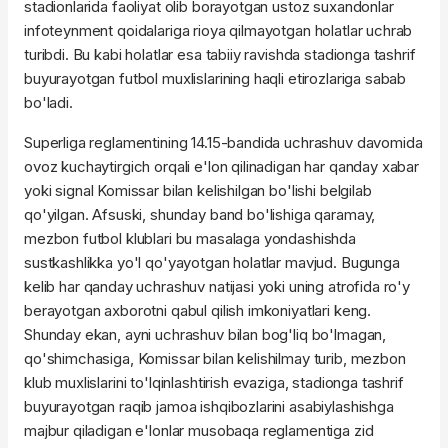
stadionlarida faoliyat olib borayotgan ustoz suxandonlar
infoteynment qoidalariga rioya qilmayotgan holatlar uchrab
turibdi. Bu kabi holatlar esa tabiiy ravishda stadionga tashrif
buyurayotgan futbol muxlislarining haqli etirozlariga sabab
bo'ladi.
Superliga reglamentining 14.15-bandida uchrashuv davomida
ovoz kuchaytirgich orqali e'lon qilinadigan har qanday xabar
yoki signal Komissar bilan kelishilgan bo'lishi belgilab
qo'yilgan. Afsuski, shunday band bo'lishiga qaramay,
mezbon futbol klublari bu masalaga yondashishda
sustkashlikka yo'l qo'yayotgan holatlar mavjud. Bugunga
kelib har qanday uchrashuv natijasi yoki uning atrofida ro'y
berayotgan axborotni qabul qilish imkoniyatlari keng.
Shunday ekan, ayni uchrashuv bilan bog'liq bo'lmagan,
qo'shimchasiga, Komissar bilan kelishilmay turib, mezbon
klub muxlislarini to'lqinlashtirish evaziga, stadionga tashrif
buyurayotgan raqib jamoa ishqibozlarini asabiylashishga
majbur qiladigan e'lonlar musobaqa reglamentiga zid