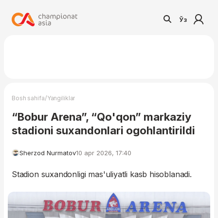
Ўз
/
Bosh sahifa
Yangiliklar
“Bobur Arena”, “Qo'qon” markaziy
stadioni suxandonlari ogohlantirildi
Sherzod Nurmatov
10 apr 2026, 17:40
Stadion suxandonligi mas'uliyatli kasb hisoblanadi.