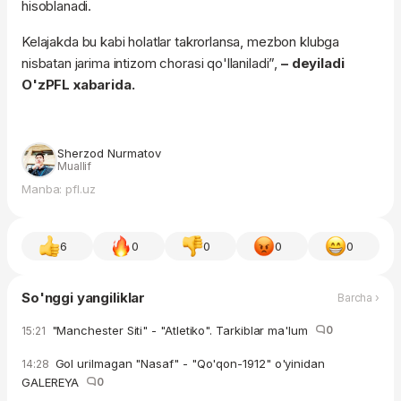
hisoblanadi.
Kelajakda bu kabi holatlar takrorlansa, mezbon klubga
nisbatan jarima intizom chorasi qo'llaniladi”,
– deyiladi
O'zPFL xabarida.
Sherzod Nurmatov
Muallif
Manba: pfl.uz
6
0
0
0
0
So'nggi yangiliklar
Barcha ›
"Manchester Siti" - "Atletiko". Tarkiblar ma'lum
0
15:21
Gol urilmagan "Nasaf" - "Qo'qon-1912" o'yinidan
14:28
GALEREYA
0