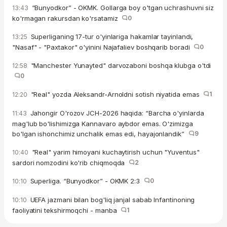
“Bunyodkor” - OKMK. Gollarga boy o'tgan uchrashuvni siz
13:43
ko'rmagan rakursdan ko'rsatamiz
0
Superliganing 17-tur o'yinlariga hakamlar tayinlandi,
13:25
"Nasaf" - "Paxtakor" o'yinini Najafaliev boshqarib boradi
0
"Manchester Yunayted" darvozaboni boshqa klubga o'tdi
12:58
0
"Real" yozda Aleksandr-Arnoldni sotish niyatida emas
1
12:20
Jahongir O'rozov JCH-2026 haqida: “Barcha o'yinlarda
11:43
mag'lub bo'lishimizga Kannavaro aybdor emas. O'zimizga
bo'lgan ishonchimiz unchalik emas edi, hayajonlandik”
9
"Real" yarim himoyani kuchaytirish uchun "Yuventus"
10:40
sardori nomzodini ko'rib chiqmoqda
2
Superliga. “Bunyodkor” - OKMK 2:3
0
10:10
UEFA jazmani bilan bog'liq janjal sabab Infantinoning
10:10
faoliyatini tekshirmoqchi - manba
1