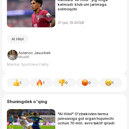
kelmadi: klub uni jarimaga
solmoqchi
31 iyul, 19:20
0
Al Hilol
Aslanov Jasurbek
Muallif
Manba: Sportowe Fakty
1
1
0
0
1
Shuningdek o'qing
"Al Hilol" O'zbekiston terma
jamoasiga gol urgan hujumchi
uchun 70 mln. evro taklif qiladi