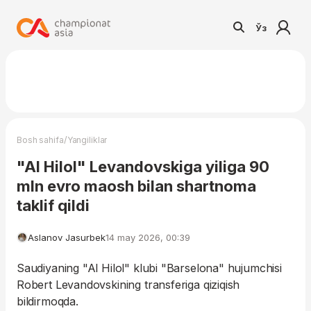
Ўз
/
Bosh sahifa
Yangiliklar
"Al Hilol" Levandovskiga yiliga 90
mln evro maosh bilan shartnoma
taklif qildi
Aslanov Jasurbek
14 may 2026, 00:39
Saudiyaning "Al Hilol" klubi "Barselona" hujumchisi
Robert Levandovskining transferiga qiziqish
bildirmoqda.