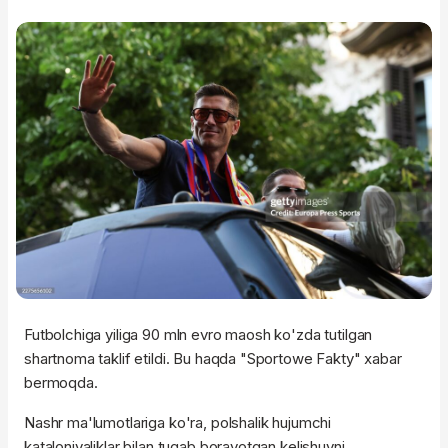
Futbolchiga yiliga 90 mln evro maosh ko'zda tutilgan
shartnoma taklif etildi. Bu haqda "Sportowe Fakty" xabar
bermoqda.
Nashr ma'lumotlariga ko'ra, polshalik hujumchi
kataloniyaliklar bilan tugab borayotgan kelishuvni