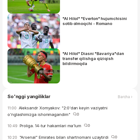
"Al Hilol" "Everton" hujumchisini
sotib olmoqchi - Romano
"Al Hilol" Diasni "Bavariya"dan
transfer qilishga qiziqish
bildirmoqda
So'nggi yangiliklar
Barcha ›
Aleksandr Xomyakov: "2:0'dan keyin vaziyatni
11:00
o'nglashimizga ishonmagandim"
0
Proliga. 14-tur hakamlari ma'lum
0
10:49
"Arsenal" Emirates bilan shartnomani uzaytirdi
0
10:20