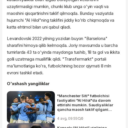
uzaytirmasligi mumkin, chunki klub unga o'yin vaqti va
maoshini qisqartirishni taklif qilmoqda. Bunday vaziyatda
hujumchi "Al Hilol"ning taklifini jiddiy ko'rib chiqmoqda va
katta ehtimol bilan uni qabul qiladi.
Levandovski 2022 yilning yozidan buyon "Barselona"
sharafini himoya qilib kelmoqda. Joriy mavsumda u barcha
turnirlarda 43 ta o'yinda maydonga tushib, 18 ta gol va ikkita
golli uzatmaga mualliflik qildi. "Transfermarkt" portali
ma'lumotlariga ko'ra, futbolchining bozor qiymati 8 mln
evroni tashkil etadi.
O'xshash yangiliklar
"Manchester Siti" futbolchisi
faoliyatini "Al Hilol"da davom
ettirishi mumkin. Saudiyaliklar
qancha maosh taklif qilgani
ma'lum
4 avg, 09:55
0
Kanselu “Al Hilol” yig'iniga