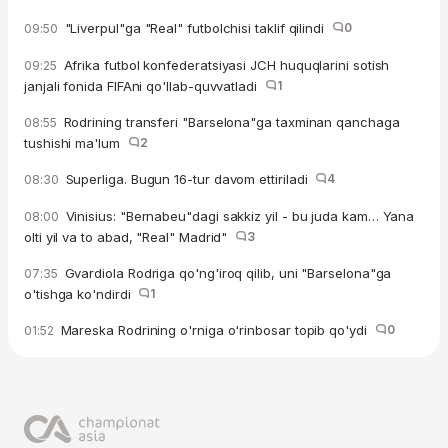
"Liverpul"ga "Real" futbolchisi taklif qilindi
0
09:50
Afrika futbol konfederatsiyasi JCH huquqlarini sotish
09:25
janjali fonida FIFAni qo'llab-quvvatladi
1
Rodrining transferi "Barselona"ga taxminan qanchaga
08:55
tushishi ma'lum
2
Superliga. Bugun 16-tur davom ettiriladi
4
08:30
Vinisius: "Bernabeu"dagi sakkiz yil - bu juda kam… Yana
08:00
olti yil va to abad, "Real" Madrid"
3
Gvardiola Rodriga qo'ng'iroq qilib, uni "Barselona"ga
07:35
o'tishga ko'ndirdi
1
Mareska Rodrining o'rniga o'rinbosar topib qo'ydi
0
01:52