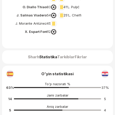
O. Diallo Thiao
83′
41′
L. Puljić
J. Salinas Viadero
54′
25′
L. Chelfi
J. Morante Antúnez
45′
X. Espart Font
12′
Sharh
Statistika
Tarkiblar
Fikrlar
O'yin statistikasi
To'p nazorati %
63
%
37
%
Jami zarbalar
14
5
Aniq zarbalar
5
4