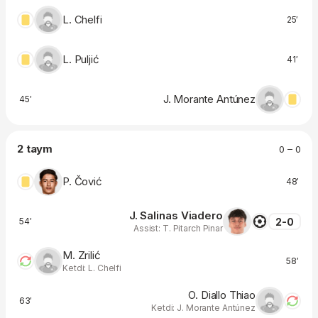
L. Chelfi
25′
L. Puljić
41′
J. Morante Antúnez
45′
2 taym
0 – 0
P. Čović
48′
J. Salinas Viadero
2-0
54′
Assist: T. Pitarch Pinar
M. Zrilić
58′
Ketdi: L. Chelfi
O. Diallo Thiao
63′
Ketdi: J. Morante Antúnez