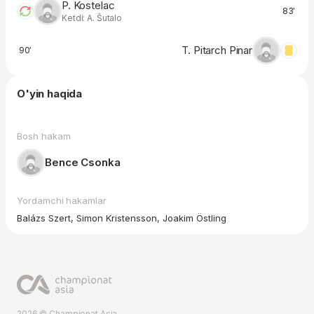
P. Kostelac
83′
Ketdi: A. Šutalo
T. Pitarch Pinar
90′
O'yin haqida
Bosh hakam
Bence Csonka
Yordamchi hakamlar
Balázs Szert, Simon Kristensson, Joakim Östling
2026 © Championat.Asia