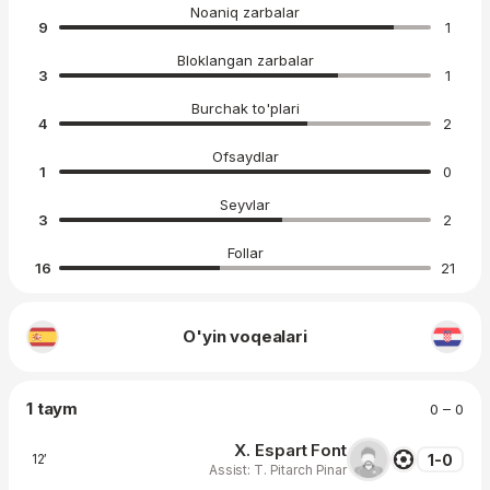
Noaniq zarbalar
9
1
Bloklangan zarbalar
3
1
Burchak to'plari
4
2
Ofsaydlar
1
0
Seyvlar
3
2
Follar
16
21
O'yin voqealari
1 taym
0 – 0
X. Espart Font
1-0
12′
Assist: T. Pitarch Pinar