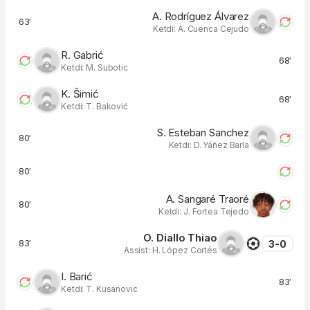
A. Rodríguez Álvarez
63′
Ketdi: A. Cuenca Cejudo
R. Gabrić
68′
Ketdi: M. Subotic
K. Šimić
68′
Ketdi: T. Baković
S. Esteban Sanchez
80′
Ketdi: D. Yáñez Barla
80′
A. Sangaré Traoré
80′
Ketdi: J. Fortea Tejedo
O. Diallo Thiao
3-0
83′
Assist: H. López Cortés
I. Barić
83′
Ketdi: T. Kusanovic