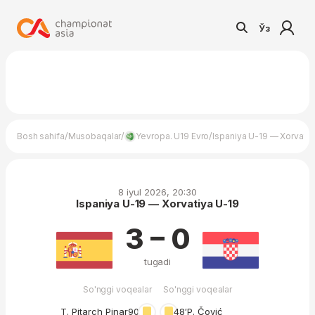
Ўз
/
/
/
Bosh sahifa
Musobaqalar
Yevropa. U19 Evro
Ispaniya U-19 — Xorvatiy
8 iyul 2026, 20:30
Ispaniya U-19 — Xorvatiya U-19
3 – 0
tugadi
So'nggi voqealar
So'nggi voqealar
T. Pitarch Pinar
90′
48′
P. Čović