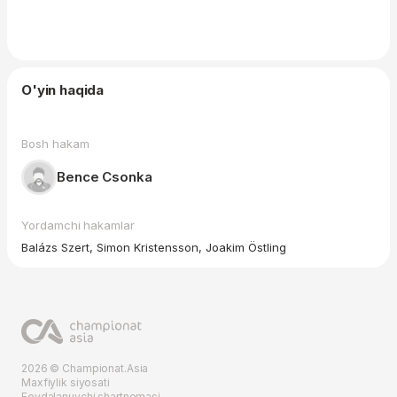
O'yin haqida
Bosh hakam
Bence Csonka
Yordamchi hakamlar
Balázs Szert, Simon Kristensson, Joakim Östling
2026 © Championat.Asia
Maxfiylik siyosati
Foydalanuvchi shartnomasi