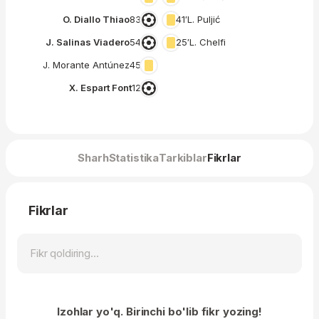
O. Diallo Thiao
83′
41′
L. Puljić
J. Salinas Viadero
54′
25′
L. Chelfi
J. Morante Antúnez
45′
X. Espart Font
12′
Sharh
Statistika
Tarkiblar
Fikrlar
Fikrlar
Izohlar yo'q. Birinchi bo'lib fikr yozing!