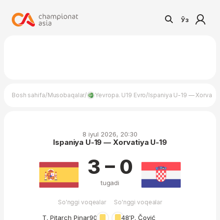
Ўз
/
/
/
Bosh sahifa
Musobaqalar
Yevropa. U19 Evro
Ispaniya U-19 — Xorvatiy
8 iyul 2026, 20:30
Ispaniya U-19 — Xorvatiya U-19
3 – 0
tugadi
So'nggi voqealar
So'nggi voqealar
T. Pitarch Pinar
90′
48′
P. Čović