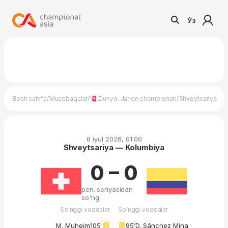
Ўз
/
/
/
Bosh sahifa
Musobaqalar
Dunyo. Jahon chempionati
Shveytsariya — 
8 iyul 2026, 01:00
Shveytsariya — Kolumbiya
0 – 0
pen. seriyasidan
so'ng
So'nggi voqealar
So'nggi voqealar
M. Muheim
105′
95′
D. Sánchez Mina