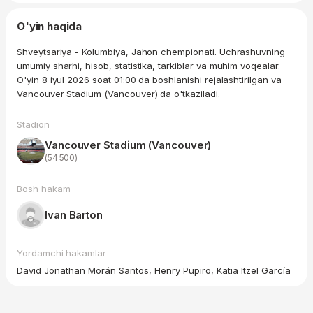
O'yin haqida
Shveytsariya - Kolumbiya, Jahon chempionati. Uchrashuvning
umumiy sharhi, hisob, statistika, tarkiblar va muhim voqealar.
O'yin 8 iyul 2026 soat 01:00 da boshlanishi rejalashtirilgan va
Vancouver Stadium (Vancouver) da o'tkaziladi.
Stadion
Vancouver Stadium (Vancouver)
(54 500)
Bosh hakam
Ivan Barton
Yordamchi hakamlar
David Jonathan Morán Santos, Henry Pupiro, Katia Itzel García