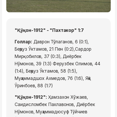
"Қўқон-1912" - "Пахтакор" 1:7
Голлар:
Даврон Тўлаганов, 6 (0:1),
Беҳруз Ўктамов, 21 Пен (0:2),Сардор
Мирқобилов, 37 (0:3), Диёрбек
Нўмонов, 39 (1:3) Ферузбек Олимов, 44
(1:4), Беҳруз Ўктамов, 58 (1:5),
Муҳаммадшох Ахмедов, 76 (1:6), Яҳё
Ўринбоев, 88 (1:7)
"Қўқон-1912":
Ҳамзахон Хўжаев,
Саидисломбек Пахлавонов, Диёрбек
Нўмонов, Муҳаммадюсуф Тўйчиев