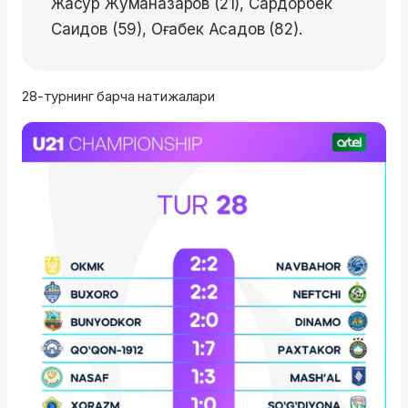
Жасур Жуманазаров (21), Сардорбек
Саидов (59), Оғабек Асадов (82).
28-турнинг барча натижалари