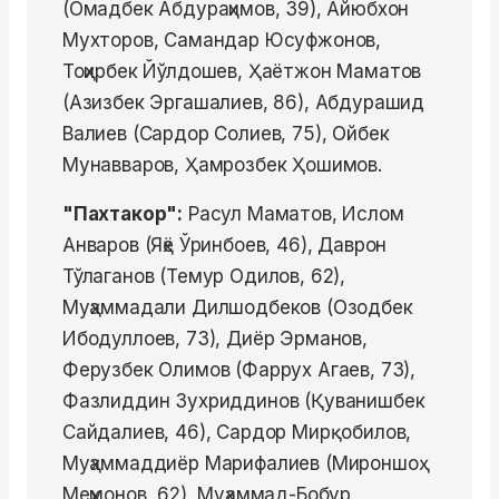
(Омадбек Абдураҳимов, 39), Айюбхон
Мухторов, Самандар Юсуфжонов,
Тоҳирбек Йўлдошев, Ҳаётжон Маматов
(Азизбек Эргашалиев, 86), Абдурашид
Валиев (Сардор Солиев, 75), Ойбек
Мунавваров, Ҳамрозбек Ҳошимов.
"Пахтакор":
Расул Маматов, Ислом
Анваров (Яҳё Ўринбоев, 46), Даврон
Тўлаганов (Темур Одилов, 62),
Муҳаммадали Дилшодбеков (Озодбек
Ибодуллоев, 73), Диёр Эрманов,
Ферузбек Олимов (Фаррух Агаев, 73),
Фазлиддин Зухриддинов (Қуванишбек
Сайдалиев, 46), Сардор Мирқобилов,
Муҳаммаддиёр Марифалиев (Мироншоҳ
Меҳмонов, 62), Муҳаммад-Бобур