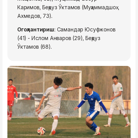
Каримов, Беҳруз Ўктамов (Муҳаммадшоҳ
Ахмедов, 73).
Огоҳлантириш
: Самандар Юсуфжонов
(41) - Ислом Анваров (29), Беҳруз
Ўктамов (68).