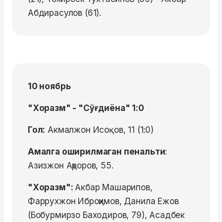
Абдирасулов (61).
10 ноябрь
"Хоразм" - "Сўғдиёна" 1:0
Гол:
Акмалжон Исоқов, 11 (1:0)
Амалга оширилмаган пенальти
:
Азизжон Аҳроров, 55.
"Хоразм":
Акбар Машарипов,
Фаррухжон Иброҳимов, Данила Ежов
(Бобурмирзо Баходиров, 79), Асадбек