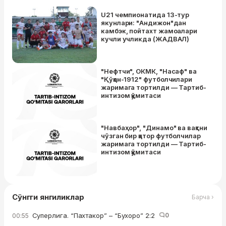
U21 чемпионатида 13-тур
якунлари: "Андижон"дан
камбэк, пойтахт жамоалари
кучли учликда (ЖАДВАЛ)
"Нефтчи", ОКМК, "Насаф" ва
"Қўқон-1912" футболчилари
жаримага тортилди — Тартиб-
интизом қўмитаси
"Навбаҳор", "Динамо" ва вақтни
чўзган бир қатор футболчилар
жаримага тортилди — Тартиб-
интизом қўмитаси
Сўнгги янгиликлар
Барча ›
Суперлига. “Пахтакор” – “Бухоро” 2:2
0
00:55