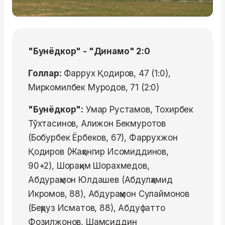
"Бунёдкор" - "Динамо" 2:0
Голлар:
Фаррух Қодиров, 47 (1:0),
Миркомилбек Муродов, 71 (2:0)
"Бунёдкор":
Умар Рустамов, Тохирбек
Тўхтасинов, Алижон Бекмуротов
(Бобурбек Ёрбеков, 67), Фаррухжон
Қодиров (Жаҳонгир Исомиддинов,
90+2), Шораҳим Шорахмедов,
Абдураҳмон Юлдашев (Абдулҳамид
Икромов, 88), Абдураҳмон Сулаймонов
(Беҳруз Исматов, 88), Абдуфатто
Фозилжонов, Шамсиддин