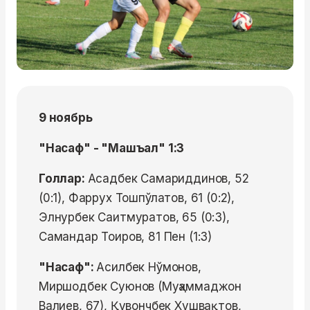
9 ноябрь
"Насаф" - "Машъал" 1:3
Голлар:
Асадбек Самариддинов, 52
(0:1), Фаррух Тошпўлатов, 61 (0:2),
Элнурбек Саитмуратов, 65 (0:3),
Самандар Тоиров, 81 Пен (1:3)
"Насаф":
Асилбек Нўмонов,
Миршодбек Суюнов (Муҳаммаджон
Валиев, 67), Қувончбек Хушвақтов,