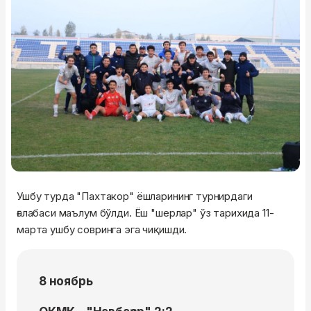
Ушбу турда "Пахтакор" ёшларининг турнирдаги
ғалабаси маълум бўлди. Ёш "шерлар" ўз тарихида 11-
марта ушбу совринга эга чиқишди.
8 ноябрь