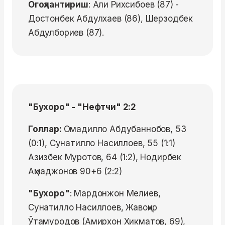
Огоҳлантириш
: Али Рихсибоев (87) -
Достонбек Абдулхаев (86), Шерзодбек
Абдулбориев (87).
"Бухоро" - "Нефтчи" 2:2
Голлар:
Омадилло Абдубаннобов, 53
(0:1), Сунатилло Насиллоев, 55 (1:1)
Азизбек Муротов, 64 (1:2), Нодирбек
Аҳмаджонов 90+6 (2:2)
"Бухоро"
: Мардонжон Мелиев,
Сунатилло Насиллоев, Жавоҳир
Ўтамуродов (Амирхон Хикматов, 69),