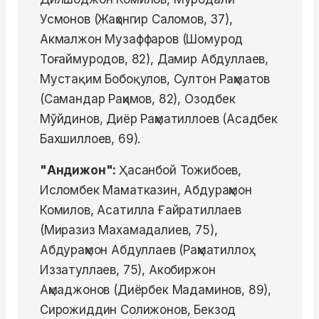
Усмонов (Жаҳонгир Саломов, 37),
Акмалжон Музаффаров (Шомурод
Тоғаймуродов, 82), Дамир Абдуллаев,
Мустақим Бобоқулов, Султон Раҳматов
(Самандар Раҳимов, 82), Озодбек
Мўйдинов, Диёр Раҳматиллоев (Асадбек
Бахшиллоев, 69).
"Андижон":
Ҳасанбой Тожибоев,
Исломбек Маматказин, Абдураҳмон
Комилов, Асатилла Ғайратиллаев
(Миразиз Махамадалиев, 75),
Абдураҳмон Абдуллаев (Раҳматиллоҳ
Иззатуллаев, 75), Акобиржон
Аҳмаджонов (Диёрбек Мадаминов, 89),
Сирожиддин Солижонов, Бекзод