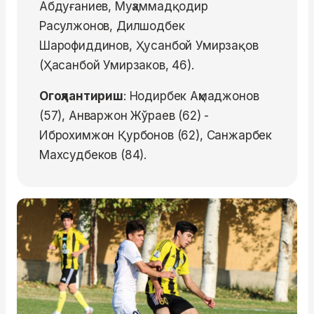
Абдуғаниев, Муҳаммадқодир
Расулжонов, Дилшодбек
Шарофиддинов, Ҳусанбой Умирзақов
(Ҳасанбой Умирзаков, 46).
Огоҳлантириш
: Нодирбек Аҳмаджонов
(57), Анваржон Жўраев (62) -
Иброхимжон Қурбонов (62), Санжарбек
Махсудбеков (84).