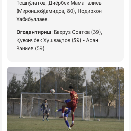
Тошпўлатов, Диёрбек Маматалиев
(Мироншоҳ Ҳамидов, 80), Нодирхон
Хабибуллаев.
Огоҳлантириш
: Бехруз Соатов (39),
Қувончбек Хушвақтов (59) - Асан
Ваниев (59).