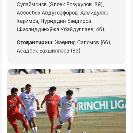
Сулаймонов (Элбек Розукулов, 89),
Аббосбек Абдуғоффоров, Ҳамидулло
Каримов, Нуриддин Баҳодиров
(Фазлиддинхўжа Убайдуллаев, 46).
Огоҳлантириш
: Жаҳонгир Саломов (66),
Асадбек Бахшиллоев (83).