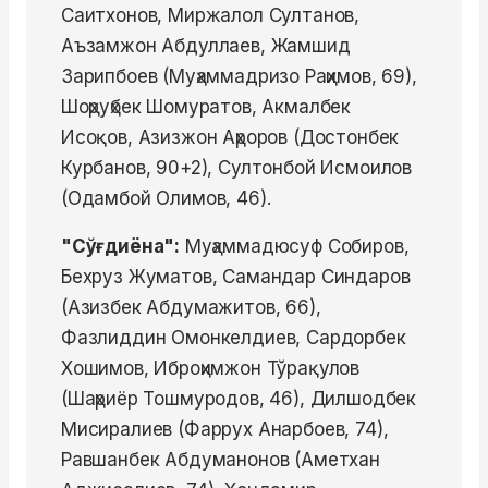
Саитхонов, Миржалол Султанов,
Аъзамжон Абдуллаев, Жамшид
Зарипбоев (Муҳаммадризо Раҳимов, 69),
Шоҳруҳбек Шомуратов, Акмалбек
Исоқов, Азизжон Аҳроров (Достонбек
Курбанов, 90+2), Султонбой Исмоилов
(Одамбой Олимов, 46).
"Сўғдиёна":
Муҳаммадюсуф Собиров,
Бехруз Жуматов, Самандар Синдаров
(Азизбек Абдумажитов, 66),
Фазлиддин Омонкелдиев, Сардорбек
Хошимов, Иброҳимжон Тўрақулов
(Шаҳриёр Тошмуродов, 46), Дилшодбек
Мисиралиев (Фаррух Анарбоев, 74),
Равшанбек Абдуманонов (Аметхан