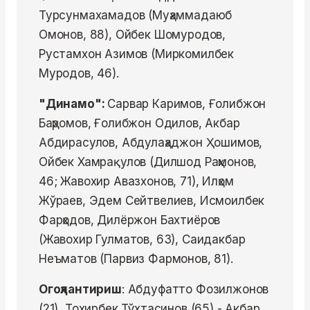
Турсунмахамадов (Муҳаммадаюб
Омонов, 88), Ойбек Шомуродов,
Рустамхон Азимов (Миркомилбек
Муродов, 46).
"Динамо":
Сарвар Каримов, Ғолибжон
Баҳромов, Ғолибжон Одилов, Акбар
Абдирасулов, Абдулаҳаджон Ҳошимов,
Ойбек Хамрақулов (Дилшод Раҳмонов,
46; Жавохир Авазхонов, 71), Илҳом
Жўраев, Эдем Сейтвелиев, Исмоилбек
Фарҳодов, Дилёржон Бахтиёров
(Жавохир Гулматов, 63), Саидакбар
Неъматов (Парвиз Фармонов, 81).
Огоҳлантириш
: Абдуфатто Фозилжонов
(21), Тохирбек Тўхтасинов (65) - Акбар