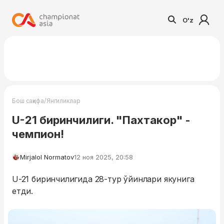
O'z
/
Бош саҳифа
Янгиликлар
U-21 биринчилиги. "Пахтакор" -
чемпион!
Mirjalol Normatov
12 ноя 2025, 20:58
U-21 биринчилигида 28-тур ўйинлари якунига
етди.