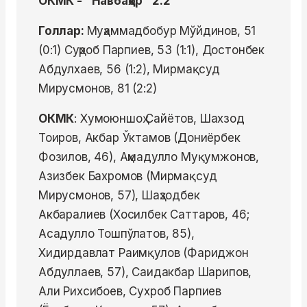
ОКМК - "Навбаҳор" 2:2
Голлар:
Муҳаммадбобур Мўйдинов, 51
(0:1) Суҳроб Парпиев, 53 (1:1), Достонбек
Абдулхаев, 56 (1:2), Мирмақсуд
Мирусмонов, 81 (2:2)
ОКМК
: Хумоюншоҳ Сайётов, Шахзод
Тоиров, Акбар Ўктамов (Дониёрбек
Фозилов, 46), Аҳмадулло Муқумжонов,
Азизбек Бахромов (Мирмақсуд
Мирусмонов, 57), Шаҳзодбек
Акбаралиев (Хосилбек Саттаров, 46;
Асадулло Тошпўлатов, 85),
Хидирдавлат Раимқулов (Фариджон
Абдуллаев, 57), Саидакбар Шарипов,
Али Рихсибоев, Сухроб Парпиев