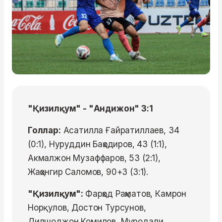
"Қизилқум" - "Андижон" 3:1
Голлар:
Асатилла Ғайратиллаев, 34
(0:1), Нуруддин Баҳодиров, 43 (1:1),
Акмалжон Музаффаров, 53 (2:1),
Жаҳонгир Саломов, 90+3 (3:1).
"Қизилқум":
Фарҳод Раҳматов, Камрон
Норқулов, Достон Турсунов,
Дилшоджон Комилов, Муродали