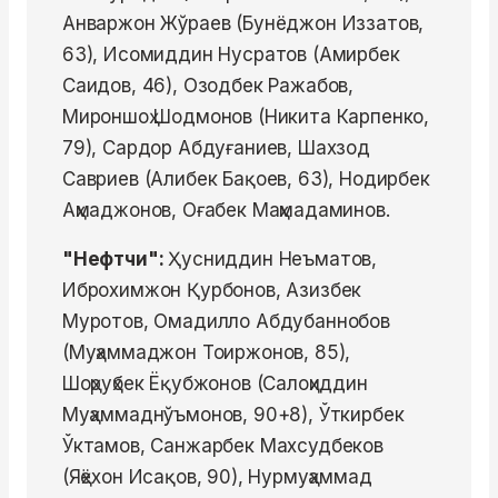
Анваржон Жўраев (Бунёджон Иззатов,
63), Исомиддин Нусратов (Амирбек
Саидов, 46), Озодбек Ражабов,
Мироншоҳ Шодмонов (Никита Карпенко,
79), Сардор Абдуғаниев, Шахзод
Савриев (Алибек Бақоев, 63), Нодирбек
Аҳмаджонов, Оғабек Маҳмадаминов.
"Нефтчи":
Ҳусниддин Неъматов,
Иброхимжон Қурбонов, Азизбек
Муротов, Омадилло Абдубаннобов
(Муҳаммаджон Тоиржонов, 85),
Шоҳруҳбек Ёқубжонов (Салоҳиддин
Муҳаммаднўъмонов, 90+8), Ўткирбек
Ўктамов, Санжарбек Махсудбеков
(Яҳёхон Исақов, 90), Нурмуҳаммад