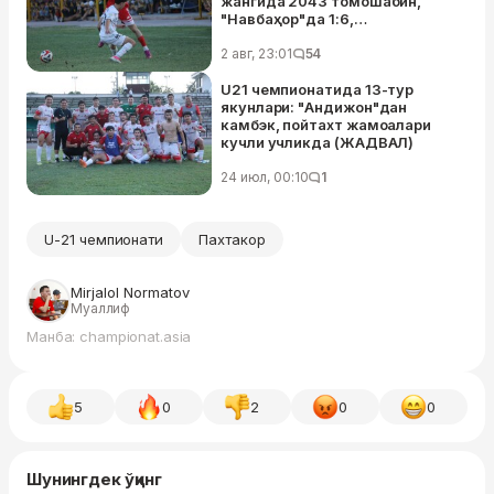
жангида 2043 томошабин,
"Навбаҳор"да 1:6,
"Қўқон-1912"да 5:1 (ЖАДВАЛ)
2 авг, 23:01
54
U21 чемпионатида 13-тур
якунлари: "Андижон"дан
камбэк, пойтахт жамоалари
кучли учликда (ЖАДВАЛ)
24 июл, 00:10
1
U-21 чемпионати
Пахтакор
Mirjalol Normatov
Муаллиф
Манба: championat.asia
5
0
2
0
0
Шунингдек ўқинг