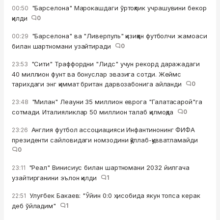
"Барселона" Марокашдаги ўртоқлик учрашувини бекор
00:50
қилди
0
"Барселона" ва "Ливерпуль" қизиққан футболчи жамоаси
00:29
билан шартномани узайтиради
0
"Сити" Траффордни "Лидс" учун рекорд даражадаги
23:53
40 миллион фунт ва бонуслар эвазига сотди. Жеймс
тарихдаги энг қиммат британ дарвозабонига айланди
0
"Милан" Леауни 35 миллион еврога "Галатасарой"га
23:48
сотмади. Италияликлар 50 миллион талаб қилмоқда
0
Англия футбол ассоциацияси Инфантинонинг ФИФА
23:26
президенти сайловидаги номзодини қўллаб-қувватламайди
0
"Реал" Винисиус билан шартномани 2032 йилгача
23:11
узайтирганини эълон қилди
1
Улуғбек Бакаев: "Ўйин 0:0 ҳисобида якун топса керак
22:51
деб ўйладим"
1