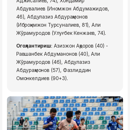
Аджисалиев, 74), Хондамир
Абдувалиев (Иномжон Абдумажидов,
46), Абдулазиз Абдураҳмонов
(Иброҳимжон Турсуналиев, 81), Али
Жўрамуродов (Улуғбек Кенжаев, 74).
Огоҳлантириш
: Азизжон Аҳроров (40) -
Равшанбек Абдуманонов (40), Али
Жўрамуродов (46), Абдулазиз
Абдураҳмонов (57), Фазлиддин
Омонкелдиев (90+3).