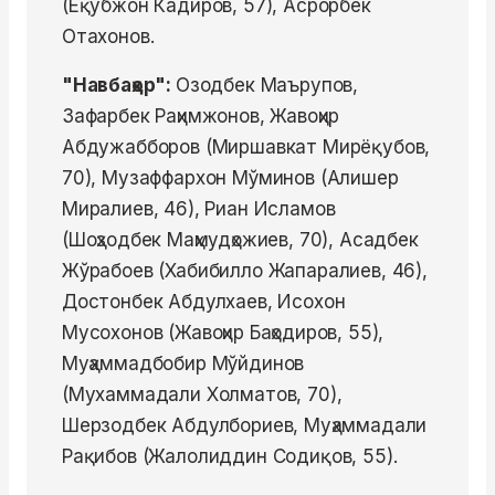
(Ёқубжон Кадиров, 57), Асрорбек
Отахонов.
"Навбаҳор":
Озодбек Маърупов,
Зафарбек Раҳимжонов, Жавоҳир
Абдужабборов (Миршавкат Мирёқубов,
70), Музаффархон Мўминов (Алишер
Миралиев, 46), Риан Исламов
(Шоҳзодбек Маҳмудҳожиев, 70), Асадбек
Жўрабоев (Хабибилло Жапаралиев, 46),
Достонбек Абдулхаев, Исохон
Мусохонов (Жавоҳир Баҳодиров, 55),
Муҳаммадбобир Мўйдинов
(Мухаммадали Холматов, 70),
Шерзодбек Абдулбориев, Муҳаммадали
Рақибов (Жалолиддин Содиқов, 55).