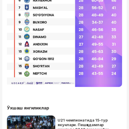
Ўхшаш янгиликлар
U21 чемпионатида 15-тур
якунлари. Пешқадамлар