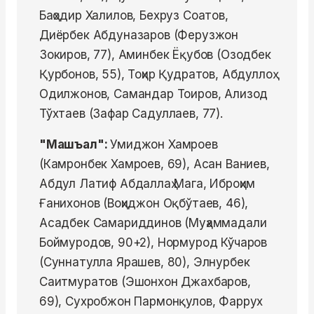
Баҳодир Халилов, Бехруз Соатов,
Диёрбек Абдуназаров (Ферузжон
Зокиров, 77), Аминбек Ёқубов (Озодбек
Қурбонов, 55), Тоҳир Қудратов, Абдуллоҳ
Одилжонов, Самандар Тоиров, Ализод
Тўхтаев (Зафар Садуллаев, 77).
"Машъал":
Умиджон Хамроев
(Камронбек Хамроев, 69), Асан Ваниев,
Абдул Латиф Абдаллаҳ Мага, Иброҳим
Ғанихонов (Воҳиджон Оқбўтаев, 46),
Асадбек Самариддинов (Муҳаммадали
Боймуродов, 90+2), Нормурод Кўчаров
(Суннатулла Ярашев, 80), Элнурбек
Саитмуратов (Эшонхон Джахбаров,
69), Сухробжон Пармонқулов, Фаррух