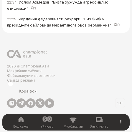
Ислом Аҳмедов: "Бизга ҳужумда агрессивлик
22:34
етишмади"
1
Иордания федерацияси раҳбари: "Биз ФИФА
22:29
президенти сайловида Инфантинога овоз бермаймиз"
0
2026 © Championat.Asia
Махфийлик сиёсати
Фойдаланувчи шартномаси
Сайтда реклама
Қора фон
18+
Бош саҳифа
Ўйинлар
Мусобақалар
Янгиликлар