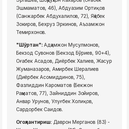
Эргашев, Шоҳруҳхон Кахаров (Оғабек
Эшмаматов, 46), Абдуазим Ортиқов
(Санжарбек Абдухалилов, 72), Яҳёбек
Зокиров, Бехруз Эркинов, Аъзамжон
Темирхонов.
"Шўртан":
Адҳамжон Мусулмонов,
Бекзод Сувонов (Бекзод Бўриев, 90+4),
Оғабек Асадов, Диёрбек Халиев, Жасур
Жуманазаров, Амирбек Шералиев
(Диёрбек Асомиддинов, 75),
Фазлиддин Кароматов (Бекжон
Раҳматов, 77), Зайниддин Зойиров,
Анвар Урунов, Улуғбек Холиқов,
Сардорбек Саидов.
Огоҳлантириш
: Даврон Мерганов (83) -