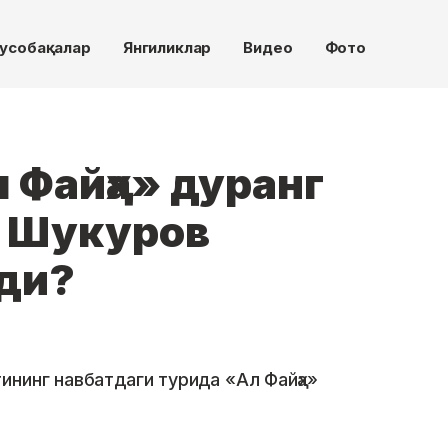
усобақалар
Янгиликлар
Видео
Фото
л Фaйҳа» дуранг
а Шукуров
лди?
ининг навбатдаги турида «Ал Фaйҳа»