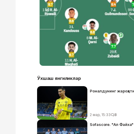
Ўхшаш янгиликлар
Роналдунинг жароҳат
2 мар, 15:33
8
Sofascore. "Ал Файха"