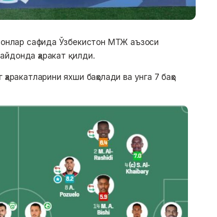
ҳмонлар сафида Ўзбекистон МТЖ аъзоси
айдонда ҳаракат қилди.
ҳаракатларини яхши баҳолади ва унга 7 баҳо