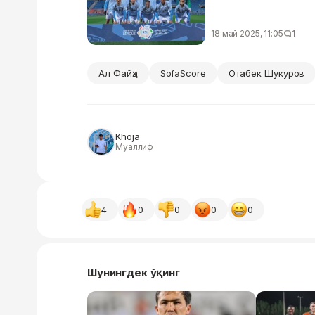
18 май 2025, 11:05
1
Ал Файҳа
SofaScore
Отабек Шукуров
Khoja
Муаллиф
4
0
0
0
0
Шунингдек ўқинг