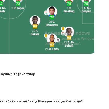
и бўйича тафсилотлар
 ғалаба қозонган баҳсда Шукуров қандай баҳо олди?