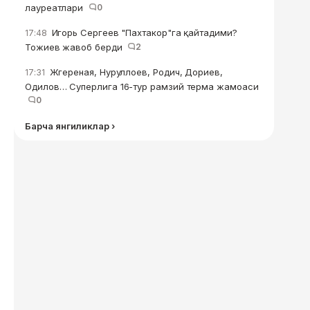
лауреатлари
0
Игорь Сергеев "Пахтакор"га қайтадими?
17:48
Тожиев жавоб берди
2
Жгереная, Нуруллоев, Родич, Дориев,
17:31
Одилов… Суперлига 16-тур рамзий терма жамоаси
0
Барча янгиликлар ›