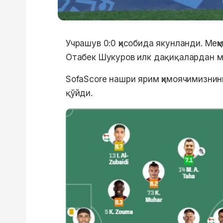
Учрашув 0:0 ҳисобида якунланди. Ме
Отабек Шукуров илк дақиқалардан м
SofaScore нашри ярим ҳимоячимизнинг 
қўйди.