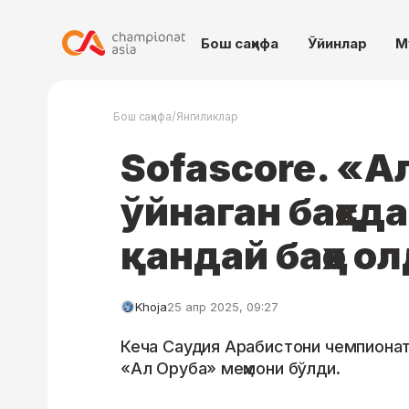
Бош саҳифа
Ўйинлар
М
/
Бош саҳифа
Янгиликлар
Sofascore. «А
ўйнаган баҳсд
қандай баҳо о
Khoja
25 апр 2025, 09:27
Кеча Саудия Арабистони чемпионат
«Ал Оруба» меҳмони бўлди.