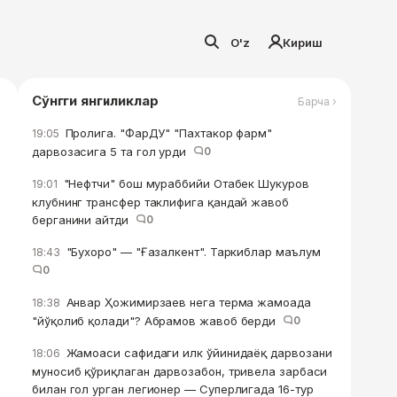
O'z
Кириш
Сўнгги янгиликлар
Барча ›
Пролига. "ФарДУ" "Пахтакор фарм"
19:05
дарвозасига 5 та гол урди
0
"Нефтчи" бош мураббийи Отабек Шукуров
19:01
клубнинг трансфер таклифига қандай жавоб
берганини айтди
0
"Бухоро" — "Ғазалкент". Таркиблар маълум
18:43
0
Анвар Ҳожимирзаев нега терма жамоада
18:38
"йўқолиб қолади"? Абрамов жавоб берди
0
Жамоаси сафидаги илк ўйинидаёқ дарвозани
18:06
муносиб қўриқлаган дарвозабон, тривела зарбаси
билан гол урган легионер — Суперлигада 16-тур