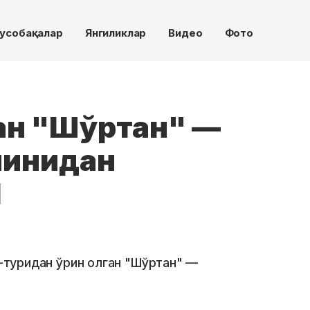
усобақалар
Янгиликлар
Видео
Фото
ган "Шўртан" —
йинидан
Я
1-туридан ўрин олган "Шўртан" —