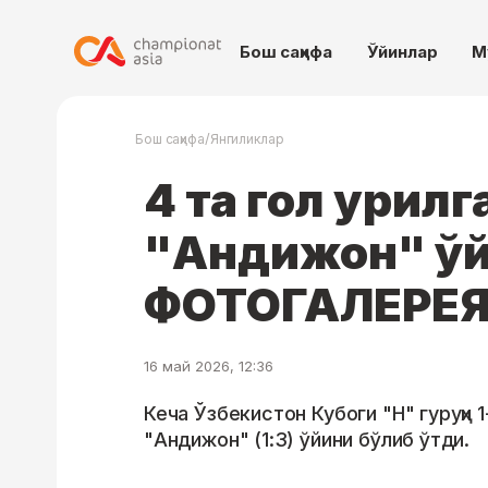
Бош саҳифа
Ўйинлар
М
/
Бош саҳифа
Янгиликлар
4 та гол урил
"Андижон" ў
ФОТОГАЛЕРЕ
16 май 2026, 12:36
Кеча Ўзбекистон Кубоги "H" гуруҳи 
"Андижон" (1:3) ўйини бўлиб ўтди.