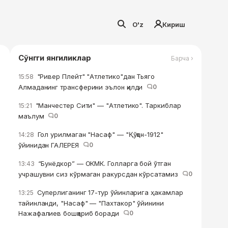
O'z
Кириш
Сўнгги янгиликлар
Барча ›
"Ривер Плейт" "Атлетико"дан Тьяго
15:58
Алмаданинг трансферини эълон қилди
0
"Манчестер Сити" — "Атлетико". Таркиблар
15:21
маълум
0
Гол урилмаган "Насаф" — "Қўқон-1912"
14:28
ўйинидан ГАЛЕРЕЯ
0
“Бунёдкор” — ОКМК. Голларга бой ўтган
13:43
учрашувни сиз кўрмаган ракурсдан кўрсатамиз
0
Суперлиганинг 17-тур ўйинларига ҳакамлар
13:25
тайинланди, "Насаф" — "Пахтакор" ўйинини
Нажафалиев бошқариб боради
0