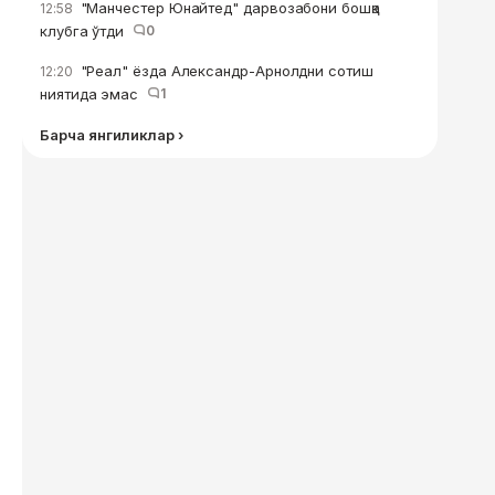
"Манчестер Юнайтед" дарвозабони бошқа
12:58
клубга ўтди
0
"Реал" ёзда Александр-Арнолдни сотиш
12:20
ниятида эмас
1
Барча янгиликлар ›