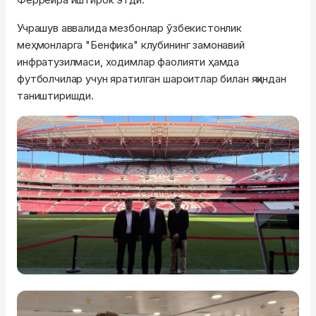
Учрашув аввалида мезбонлар ўзбекистонлик
меҳмонларга "Бенфика" клубининг замонавий
инфратузилмаси, ходимлар фаолияти ҳамда
футболчилар учун яратилган шароитлар билан яқиндан
таништиришди.