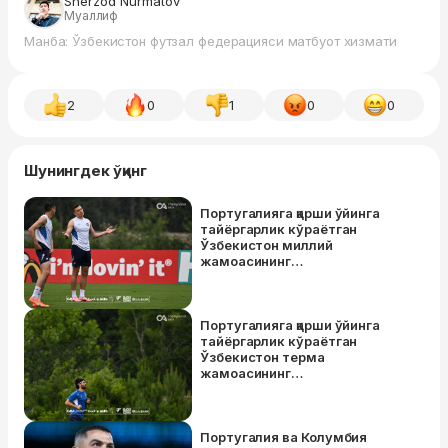
Sherzod Nurmatov
Муаллиф
Манба: Ўзбекистон футзал федерацияси матбуот хизмати
2
0
1
0
0
Шунингдек ўқинг
Португалияга қарши ўйинга
тайёргарлик кўраётган
Ўзбекистон миллий
жамоасининг
машғулотларидан суратлар
Португалияга қарши ўйинга
тайёргарлик кўраётган
Ўзбекистон терма
жамоасининг
машғулотларидан суратлар
Португалия ва Колумбия