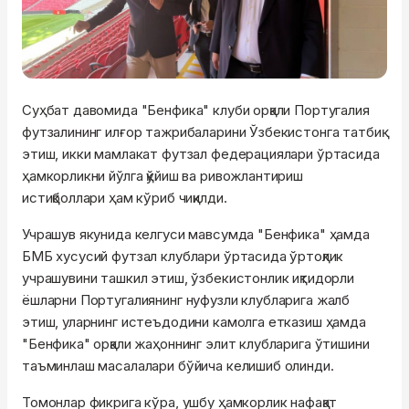
Суҳбат давомида "Бенфика" клуби орқали Португалия
футзалининг илғор тажрибаларини Ўзбекистонга татбиқ
этиш, икки мамлакат футзал федерациялари ўртасида
ҳамкорликни йўлга қўйиш ва ривожлантириш
истиқболлари ҳам кўриб чиқилди.
Учрашув якунида келгуси мавсумда "Бенфика" ҳамда
БМБ хусусий футзал клублари ўртасида ўртоқлик
учрашувини ташкил этиш, ўзбекистонлик иқтидорли
ёшларни Португалиянинг нуфузли клубларига жалб
этиш, уларнинг истеъдодини камолга етказиш ҳамда
"Бенфика" орқали жаҳоннинг элит клубларига ўтишини
таъминлаш масалалари бўйича келишиб олинди.
Томонлар фикрига кўра, ушбу ҳамкорлик нафақат