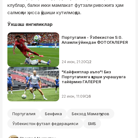
клублар, балки икки мамлакат футзали ривожига ҳам
салмоқли ҳисса қўшиши кутилмоқда.
Ўхшаш янгиликлар
Португалия - Ўзбекистон 5:0.
Аламли ўйиндан ФОТОГАЛЕРЕЯ
24 июн, 21:20
2
"Кайфиятлар аъло"! Биз
Португалияга қарши учрашувга
тайёрмиз ГАЛEРEЯ
22 июн, 11:09
6
Португалия
Бенфика
Бекзод Маматқулов
Ўзбекистон футзал федерацияси
БМБ