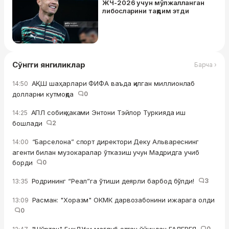
ЖЧ-2026 учун мўлжалланган
либосларини тақдим этди
Сўнгги янгиликлар
Барча ›
АҚШ шаҳарлари ФИФА ваъда қилган миллионлаб
14:50
долларни кутмоқда
0
АПЛ собиқ ҳаками Энтони Тэйлор Туркияда иш
14:25
бошлади
2
“Барселона” спорт директори Деку Альвареснинг
14:00
агенти билан музокаралар ўтказиш учун Мадридга учиб
борди
0
Родрининг “Реал”га ўтиши деярли барбод бўлди!
3
13:35
Расман: "Хоразм" ОКМК дарвозабонини ижарага олди
13:09
0
"Шўртан" БухДУни мағлуб этган ўйиндан ГАЛЕРЕЯ
0