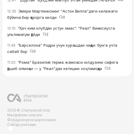
12:47
Эмери Мартинеснинг “Астон Вилла”даги келажаги
12:35
бўйича бир қарорга келди
0
“Ҳеч ким клубдан устун эмас”: “Реал” Винисиусга
12:10
ультиматум қўйди
2
“Барселона” Родри учун курашдан чиқди: бунга учта
11:45
сабаб бор
0
"Рома" Бразилия терма жамоаси юлдузини сафига
11:20
қўшиб олмоқчи — у "Реал"дан кетишни хоҳламоқда
3
2026 © Championat.Asia
Махфийлик сиёсати
Фойдаланувчи шартномаси
Сайтда реклама