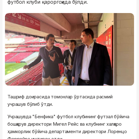
футбол клуби қароргоҳида бўлди.
Ташриф доирасида томонлар ўртасида расмий
учрашув бўлиб ўтди.
Учрашувда "Бенфика" футбол клубининг футзал бўйича
бошқарув директори Мигел Рейс ва клубнинг халқаро
ҳамкорлик бўйича департаменти директори Лоренцо
Феррейра иштирок этди.