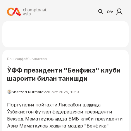
O'z
/
Бош саҳифа
Янгиликлар
ЎФФ президенти "Бенфика" клуби
шароити билан танишди
Sherzod Nurmatov
28 окт 2025, 11:59
Португалия пойтахти Лиссабон шаҳрида
Ўзбекистон футзал федерацияси президенти
Бекзод Маматқулов ҳамда БМБ клуби президенти
Азиз Маматқулов жаҳонга машҳур "Бенфика"