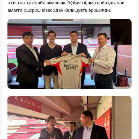
этиш ва тажриба алмашиш бўйича қўшма лойиҳаларни
амалга ошириш юзасидан келишувга эришилди.