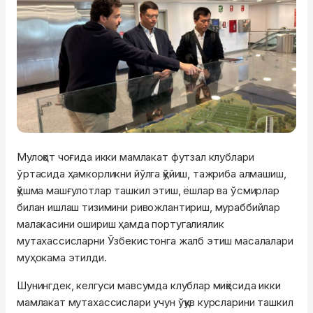
Мулоқот чоғида икки мамлакат футзал клублари
ўртасида ҳамкорликни йўлга қўйиш, тажриба алмашиш,
қўшма машғулотлар ташкил этиш, ёшлар ва ўсмирлар
билан ишлаш тизимини ривожлантириш, мураббийлар
малакасини ошириш ҳамда португалиялик
мутахассисларни Ўзбекистонга жалб этиш масалалари
муҳокама этилди.
Шунингдек, келгуси мавсумда клублар миқёсида икки
мамлакат мутахассислари учун ўқув курсларини ташкил