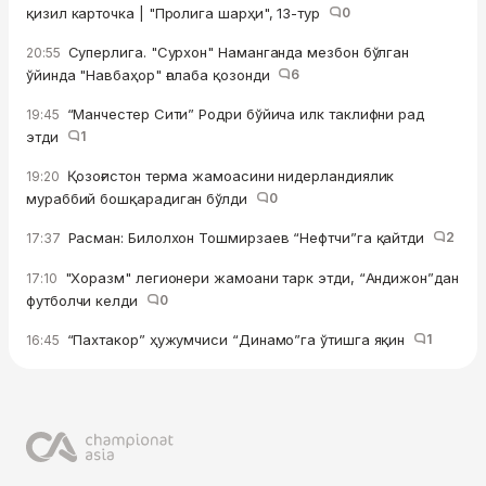
қизил карточка | "Пролига шарҳи", 13-тур
0
Суперлига. "Сурхон" Наманганда мезбон бўлган
20:55
ўйинда "Навбаҳор" ғалаба қозонди
6
“Манчестер Сити” Родри бўйича илк таклифни рад
19:45
этди
1
Қозоғистон терма жамоасини нидерландиялик
19:20
мураббий бошқарадиган бўлди
0
Расман: Билолхон Тошмирзаев “Нефтчи”га қайтди
2
17:37
"Хоразм" легионери жамоани тарк этди, “Андижон”дан
17:10
футболчи келди
0
“Пахтакор” ҳужумчиси “Динамо”га ўтишга яқин
1
16:45