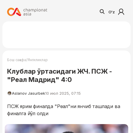
O'z
/
Бош саҳифа
Янгиликлар
Клублар ўртасидаги ЖЧ. ПСЖ -
"Реал Мадрид" 4:0
Aslanov Jasurbek
10 июл 2025, 07:15
ПСЖ ярим финалда "Реал"ни янчиб ташлади ва
финалга йўл олди