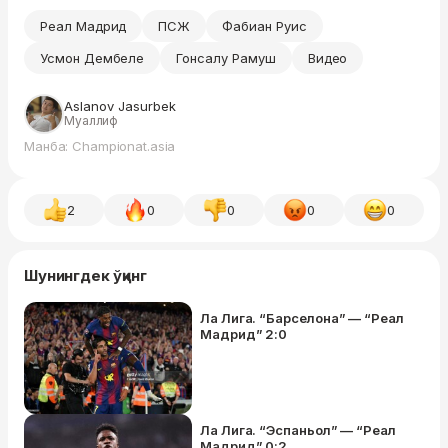
Реал Мадрид
ПСЖ
Фабиан Руис
Усмон Дембеле
Гонсалу Рамуш
Видео
Aslanov Jasurbek
Муаллиф
Манба: Championat.asia
2
0
0
0
0
Шунингдек ўқинг
Ла Лига. “Барселона” — “Реал
Мадрид” 2:0
Ла Лига. “Эспаньол” — “Реал
Мадрид” 0:2