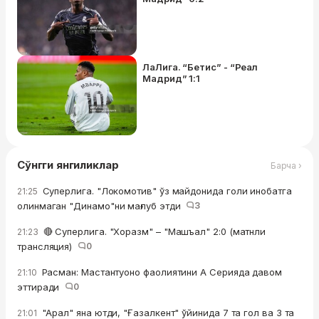
ЛаЛига. “Бетис” - “Реал
Мадрид” 1:1
Сўнгги янгиликлар
Барча ›
Суперлига. "Локомотив" ўз майдонида голи инобатга
21:25
олинмаган "Динамо"ни мағлуб этди
3
🔴 Суперлига. "Хоразм" – "Машъал" 2:0 (матнли
21:23
трансляция)
0
Расман: Мастантуоно фаолиятини А Серияда давом
21:10
эттиради
0
"Арал" яна ютди, "Ғазалкент" ўйинида 7 та гол ва 3 та
21:01