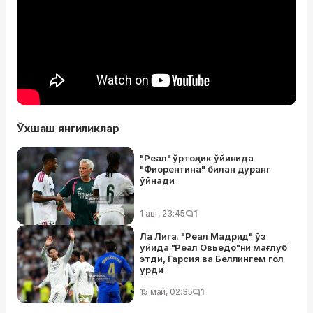
Ўхшаш янгиликлар
"Реал" ўртоқлик ўйинида
"Фиорентина" билан дуранг
ўйнади
1 авг, 23:45
1
Ла Лига. "Реал Мадрид" ўз
уйида "Реал Овьедо"ни мағлуб
этди, Гарсия ва Беллингем гол
урди
15 май, 02:35
1