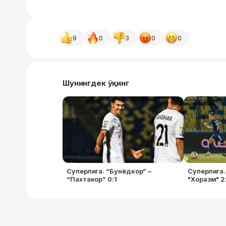
9
0
3
0
0
Шунингдек ўқинг
Суперлига. “Бунёдкор” –
Суперлига.
“Пахтакор” 0:1
"Хоразм" 2