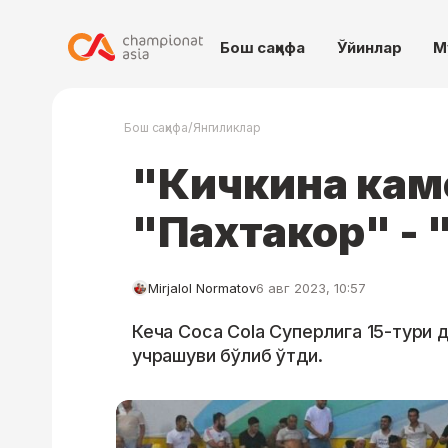
Бош саҳифа
Ўйинлар
М
/
Бош саҳифа
Янгиликлар
"Кичкина кам
"Пахтакор" - 
Mirjalol Normatov
6 авг 2023, 10:57
Кеча Coca Cola Суперлига 15-тури 
учрашуви бўлиб ўтди.