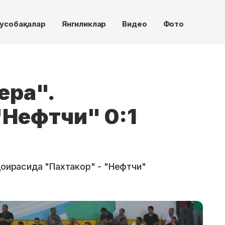
усобақалар
Янгиликлар
Видео
Фото
ера".
"Нефтчи" 0:1
доирасида "Пахтакор" - "Нефтчи"