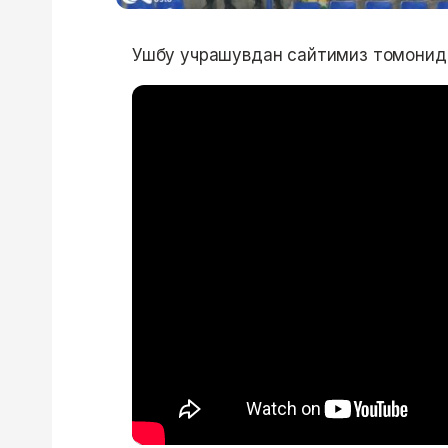
Ушбу учрашувдан сайтимиз томонида