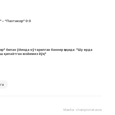
 – “Пахтакор” 0:0
р" билан ўйинда кўтарилган баннер ҳақида: "Шу ерда
 иш қилаётган жойимиз йўқ"
ига
Манба: championat.asia