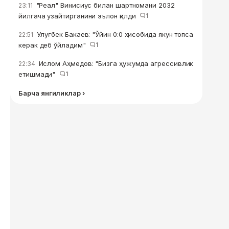
"Реал" Винисиус билан шартномани 2032
23:11
йилгача узайтирганини эълон қилди
1
Улуғбек Бакаев: "Ўйин 0:0 ҳисобида якун топса
22:51
керак деб ўйладим"
1
Ислом Аҳмедов: "Бизга ҳужумда агрессивлик
22:34
етишмади"
1
Барча янгиликлар ›