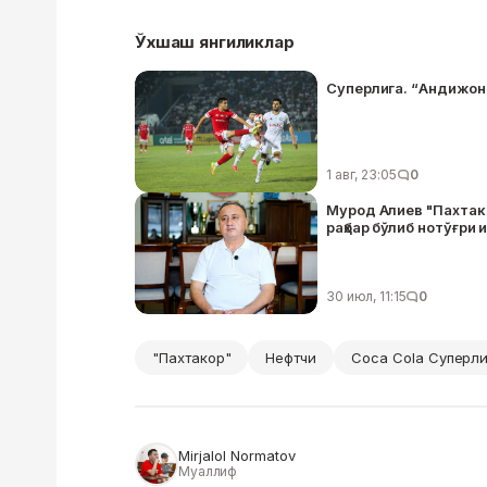
Ўхшаш янгиликлар
Суперлига. “Андижон”
1 авг, 23:05
0
Мурод Алиев "Пахтако
раҳбар бўлиб нотўғри
30 июл, 11:15
0
"Пахтакор"
Нефтчи
Coca Cola Суперл
Mirjalol Normatov
Муаллиф