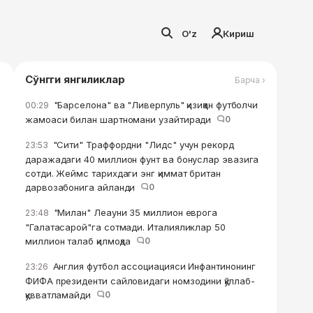
O'z
Кириш
Сўнгги янгиликлар
Барча ›
"Барселона" ва "Ливерпуль" қизиққан футболчи
00:29
жамоаси билан шартномани узайтиради
0
"Сити" Траффордни "Лидс" учун рекорд
23:53
даражадаги 40 миллион фунт ва бонуслар эвазига
сотди. Жеймс тарихдаги энг қиммат британ
дарвозабонига айланди
0
"Милан" Леауни 35 миллион еврога
23:48
"Галатасарой"га сотмади. Италияликлар 50
миллион талаб қилмоқда
0
Англия футбол ассоциацияси Инфантинонинг
23:26
ФИФА президенти сайловидаги номзодини қўллаб-
қувватламайди
0