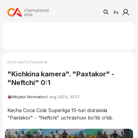
Ўз
/
Bosh sahifa
Yangiliklar
"Kichkina kamera". "Paxtakor" -
"Neftchi" 0:1
Mirjalol Normatov
6 avg 2023, 10:57
Kecha Coca Cola Superliga 15-turi doirasida
"Paxtakor" - "Neftchi" uchrashuvi bo'lib o'tdi.