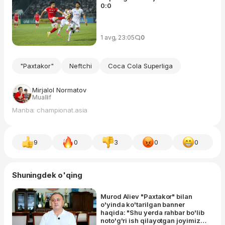
0:0
1 avg, 23:05
0
"Paxtakor"
Neftchi
Coca Cola Superliga
Mirjalol Normatov
Muallif
Manba: championat.asia
9
0
3
0
0
Shuningdek o'qing
Murod Aliev "Paxtakor" bilan
o'yinda ko'tarilgan banner
haqida: "Shu yerda rahbar bo'lib
noto'g'ri ish qilayotgan joyimiz