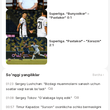
yo'q"
Superliga. “Bunyodkor” –
“Paxtakor” 0:1
Superliga. "Paxtakor" – "Xorazm"
2:1
So'nggi yangiliklar
Barcha ›
Sergey Lushchan: "Bizdagi muammolarni sanash uchun
01:23
soatlar vaqt kerak bo'ladi"
0
Sergey Tokov: "G'alabaga loyiq edik"
0
01:08
Timur Kapadze: "Surxon" osonlikcha ochko bermasligini
00:57