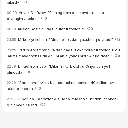
bilardik"
1
Anvar G'ofurov: "Bizning ham o'z maydonimizda
00:38
o'ynagimiz keladi"
0
Ruslan Roziev - "Qizilqum" futbolchisi!
0
00:10
Mirko Yyelichich: "Dinamo" bizdan yaxshiroq o'ynadi"
2
23:55
Vadim Abramov: "83-daqiqada "Lokomotiv" futbolchisi o'z
23:29
jarima maydonchasida qo'l bilan o'ynaganini VAR ko'rmadi"
0
Ismael Bennaser "Milan"ni tark etdi, u Osiyo sari yo'l
22:59
olmoqda
0
"Barselona" Mark Kasado uchun kamida 40 million evro
22:29
talab qilmoqda
0
Superliga. "Xorazm" o'z uyida "Mashal" ustidan ishonchli
21:57
g'alabaga erishdi
2