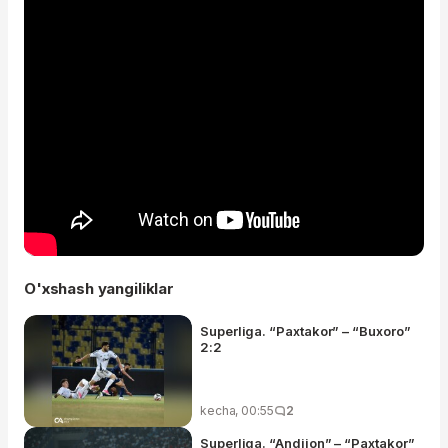
O'xshash yangiliklar
Superliga. “Paxtakor” – “Buxoro”
2:2
kecha, 00:55
2
Superliga. “Andijon” – “Paxtakor”