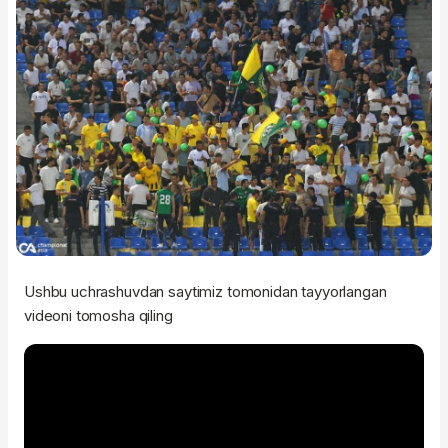
Ushbu uchrashuvdan saytimiz tomonidan tayyorlangan
videoni tomosha qiling