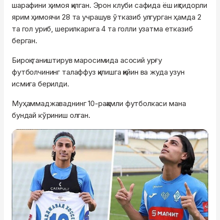
шарафини ҳимоя қилган. Эрон клуби сафида ёш иқтидорли
ярим ҳимоячи 28 та учрашув ўтказиб улгурган ҳамда 2
та гол уриб, шерилкарига 4 та голли узатма етказиб
берган.
Бироқ таништирув маросимида асосий урғу
футболчининг талаффуз қилишга қийин ва жуда узун
исмига берилди.
Муҳаммаджаваднинг 10-рақамли футболкаси мана
бундай кўриниш олган.