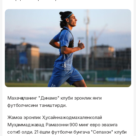
Махачқаланинг "Динамо" клуби эронлик янги
футболчисини таништирди.
Жамоа эронлик Ҳусайннажодмахаленколай
Муҳаммаджавад Рамазонни 900 минг евро эвазига
сотиб олди. 21 ёшли футболчи бунгача "Сепахон" клуби