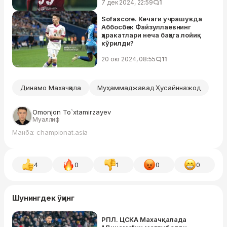
7 дек 2024, 22:59
1
Sofascore. Кечаги учрашувда
Аббосбек Файзуллаевнинг
ҳаракатлари неча баҳога лойиқ
кўрилди?
20 окт 2024, 08:55
11
Динамо Махачқала
Муҳаммаджавад Ҳусайннажод
Omonjon To`xtamirzayev
Муаллиф
Манба: championat.asia
4
0
1
0
0
Шунингдек ўқинг
РПЛ. ЦСКА Махачқалада