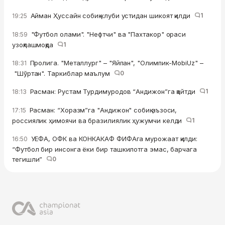
Айман Ҳуссайн собиқ клуби устидан шикоят қилди
1
19:25
"Футбол олами". "Нефтчи" ва "Пахтакор" ораси
18:59
узоқлашмоқда
1
Пролига. "Металлург" – "Яйпан", "Олимпик-MobiUz" –
18:31
"Шўртан". Таркиблар маълум
0
Расман: Рустам Турдимуродов “Андижон”га қайтди
1
18:13
Расман: “Хоразм”га "Андижон" собиқ аъзоси,
17:15
россиялик ҳимоячи ва бразилиялик ҳужумчи келди
1
УЕФА, ОФК ва КОНКАКАФ ФИФАга мурожаат қилди:
16:50
“Футбол бир инсонга ёки бир ташкилотга эмас, барчага
тегишли”
0