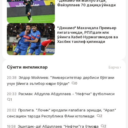
"Динамо"ни мағлуб этди,
Файзуллаев 70 дақиқа ўйнади
"Динамо" Махачқала Премьер
лигага чиқди, РПЛдаги илк
ўйинга Хабиб Нурмагомедов ва
Хасбик таклиф қилинади
Сўнгги янгиликлар
Барча ›
Элдор Мойлиев: "Университетлар дербиси бўлгани
20:38
учун ўйинга эътибор юқори бўлди"
0
Расман: Абдулла Абдуллаев - "Нефтчи" футболчиси
20:33
1
Пролига. "Лочин" иродали ғалабага эришди, "Арал"
20:02
сенсацион тарзда Республика ФАни ютолмади
2
Эшитдик-да! Абдуллаев “Нефтчи”га ўтмоқда
2
19:58