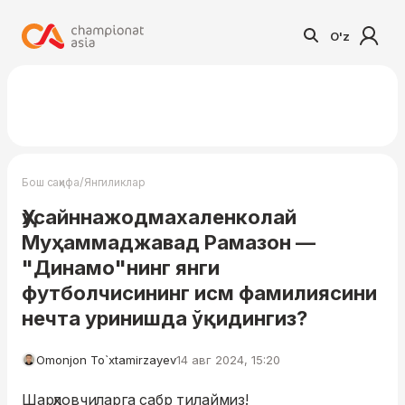
O'z
/
Бош саҳифа
Янгиликлар
Ҳусайннажодмахаленколай
Муҳаммаджавад Рамазон —
"Динамо"нинг янги
футболчисининг исм фамилиясини
нечта уринишда ўқидингиз?
Omonjon To`xtamirzayev
14 авг 2024, 15:20
Шарҳловчиларга сабр тилаймиз!