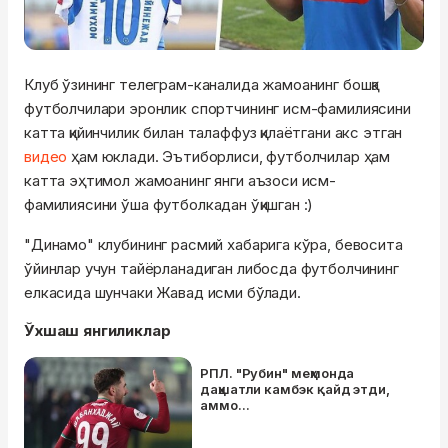
Клуб ўзининг телеграм-каналида жамоанинг бошқа
футболчилари эронлик спортчининг исм-фамилиясини
катта қийинчилик билан талаффуз қилаётгани акс этган
видео
ҳам юклади. Эътиборлиси, футболчилар ҳам
катта эҳтимол жамоанинг янги аъзоси исм-
фамилиясини ўша футболкадан ўқишган :)
"Динамо" клубининг расмий хабарига кўра, бевосита
ўйинлар учун тайёрланадиган либосда футболчининг
елкасида шунчаки Жавад исми бўлади.
Ўхшаш янгиликлар
РПЛ. "Рубин" меҳмонда
даҳшатли камбэк қайд этди,
аммо...