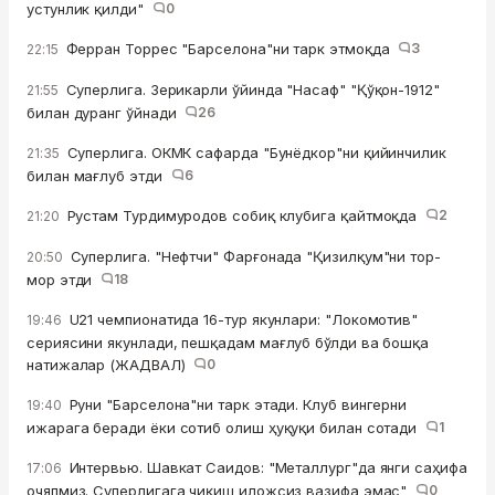
устунлик қилди"
0
Ферран Торрес "Барселона"ни тарк этмоқда
3
22:15
Суперлига. Зерикарли ўйинда "Насаф" "Қўқон-1912"
21:55
билан дуранг ўйнади
26
Суперлига. ОКМК сафарда "Бунёдкор"ни қийинчилик
21:35
билан мағлуб этди
6
Рустам Турдимуродов собиқ клубига қайтмоқда
2
21:20
Суперлига. "Нефтчи" Фарғонада "Қизилқум"ни тор-
20:50
мор этди
18
U21 чемпионатида 16-тур якунлари: "Локомотив"
19:46
сериясини якунлади, пешқадам мағлуб бўлди ва бошқа
натижалар (ЖАДВАЛ)
0
Руни "Барселона"ни тарк этади. Клуб вингерни
19:40
ижарага беради ёки сотиб олиш ҳуқуқи билан сотади
1
Интервью. Шавкат Саидов: "Металлург"да янги саҳифа
17:06
очяпмиз. Суперлигага чиқиш иложсиз вазифа эмас"
0