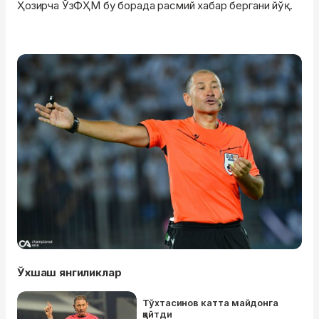
Ҳозирча ЎзФҲМ бу борада расмий хабар бергани йўқ.
Ўхшаш янгиликлар
Тўхтасинов катта майдонга
қайтди