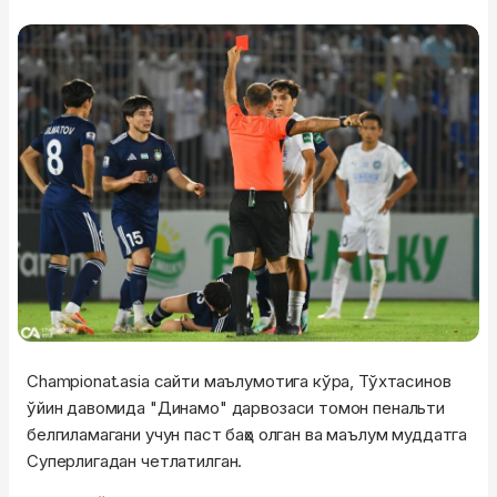
Championat.asia сайти маълумотига кўра, Тўхтасинов
ўйин давомида "Динамо" дарвозаси томон пенальти
белгиламагани учун паст баҳо олган ва маълум муддатга
Суперлигадан четлатилган.