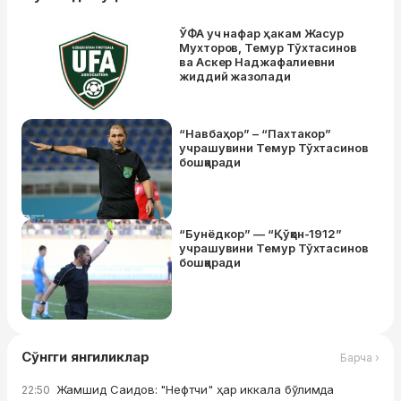
ЎФА уч нафар ҳакам Жасур
Мухторов, Темур Тўхтасинов
ва Аскер Наджафалиевни
жиддий жазолади
“Навбаҳор” – “Пахтакор”
учрашувини Темур Тўхтасинов
бошқаради
“Бунёдкор” — “Қўқон-1912”
учрашувини Темур Тўхтасинов
бошқаради
Сўнгги янгиликлар
Барча ›
Жамшид Саидов: "Нефтчи" ҳар иккала бўлимда
22:50