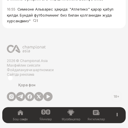
Симеоне Альварес ҳақида: "Атлетико" қарор қабул
16:55
қилди. Бундай футболчининг биз билан қолганидан жуда
хурсандмиз"
1
2026 © Championat.Asia
Махфийлик сиёсати
Фойдаланувчи шартномаси
Сайтда реклама
Қора фон
18+
Бош саҳифа
Ўйинлар
Мусобақалар
Янгиликлар