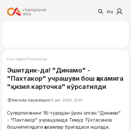
O'z
/
Бош саҳифа
Янгиликлар
Эшитдик-да! "Динамо" -
"Пахтакор" учрашуви бош ҳакамига
"қизил карточка" кўрсатилди
Narzulla Saydullayev
13 авг 2025, 12:01
Суперлиганинг 18-туридан ўрин олган "Динамо"
- "Пахтакор" учрашувида Темур Тўхтасинов
бошчилигидаги ҳакамлар бригадаси ишлади.