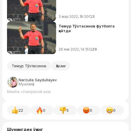
3 мар 2022, 18:30
3
Темур Тўхтасинов футболга
қайтди
28 янв 2022, 14:15
29
Темур Тўхтасинов
Ҳакам
Narzulla Saydullayev
Муаллиф
Манба: championat.asia
22
0
5
0
0
Шунингдек ўқинг