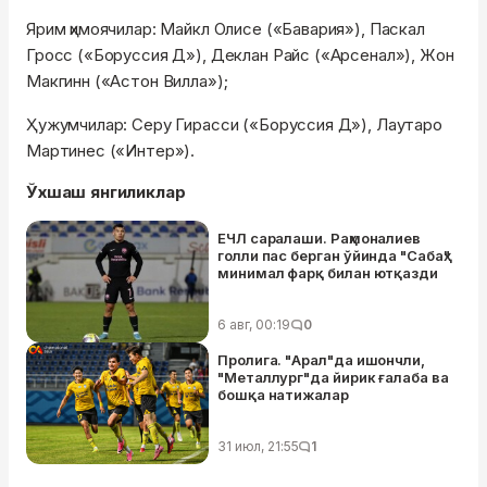
Ярим ҳимоячилар: Майкл Олисе («Бавария»), Паскал
Гросс («Боруссия Д»), Деклан Райс («Арсенал»), Жон
Макгинн («Астон Вилла»);
Ҳужумчилар: Серу Гирасси («Боруссия Д»), Лаутаро
Мартинес («Интер»).
Ўхшаш янгиликлар
ЕЧЛ саралаши. Раҳмоналиев
голли пас берган ўйинда "Сабаҳ"
минимал фарқ билан ютқазди
6 авг, 00:19
0
Пролига. "Арал"да ишончли,
"Металлург"да йирик ғалаба ва
бошқа натижалар
31 июл, 21:55
1