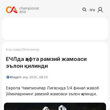
O'z
/
Бош саҳифа
Янгиликлар
ЕЧЛда ҳафта рамзий жамоаси
эълон қилинди
Khoja
18 апр 2025, 08:23
Европа Чемпионлар Лигасида 1/4 финал жавоб
ўйинларининг рамзий жамоаси эълон қилинди.