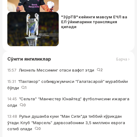
"ЗўрТВ" кейинги мавсум ЕЧЛ ва
ЕЛ ўйинларини трансляция
қилади
Сўнгги янгиликлар
Барча ›
Лионель Мессининг отаси вафот этди
2
15:57
“Пахтакор” собиқ ҳужумчиси “Галатасарой” мураббийи
15:31
бўлди
1
"Сельта" “Манчестер Юнайтед” футболчисини ижарага
14:45
олди
0
Рульи душанба куни "Ман Сити"да тиббий кўрикдан
13:48
ўтади. Клуб "Марсель” дарвозабонини 3,5 миллион еврога
сотиб олади
0