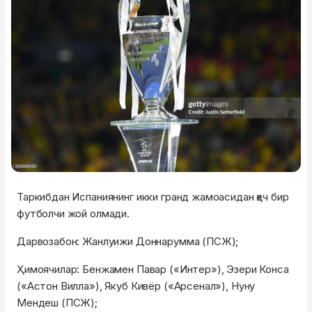
Таркибдан Испаниянинг икки гранд жамоасидан ҳеч бир
футболчи жой олмади.
Дарвозабон: Жанлуижи Доннарумма (ПСЖ);
Ҳимоячилар: Бенжамен Павар («Интер»), Эзери Конса
(«Астон Вилла»), Якуб Кивёр («Арсенал»), Нуну
Мендеш (ПСЖ);