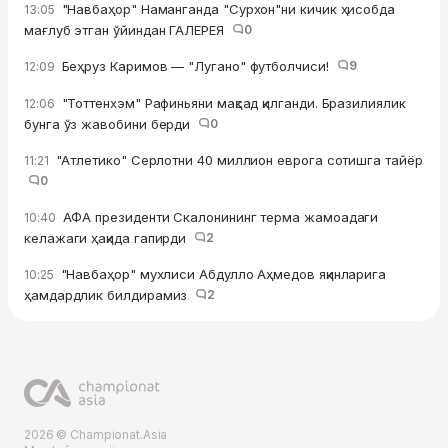
"Навбаҳор" Наманганда "Сурхон"ни кичик ҳисобда
13:05
мағлуб этган ўйиндан ГАЛЕРЕЯ
0
Беҳруз Каримов — "Лугано" футболчиси!
9
12:09
"Тоттенхэм" Рафиньяни мақсад қилганди. Бразилиялик
12:06
бунга ўз жавобини берди
0
"Атлетико" Серлотни 40 миллион еврога сотишга тайёр
11:21
0
АФА президенти Скалонининг терма жамоадаги
10:40
келажаги ҳақида гапирди
2
"Навбаҳор" мухлиси Абдулло Аҳмедов яқинларига
10:25
ҳамдардлик билдирамиз
2
2026 © Championat.Asia