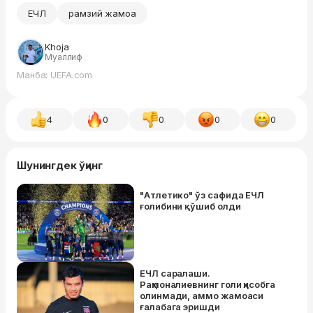
ЕЧЛ
рамзий жамоа
Khoja
Муаллиф
Манба: UEFA.com
4
0
0
0
0
Шунингдек ўқинг
"Атлетико" ўз сафида ЕЧЛ
ғолибини қўшиб олди
ЕЧЛ саралаши.
Раҳмоналиевнинг голи ҳисобга
олинмади, аммо жамоаси
ғалабага эришди