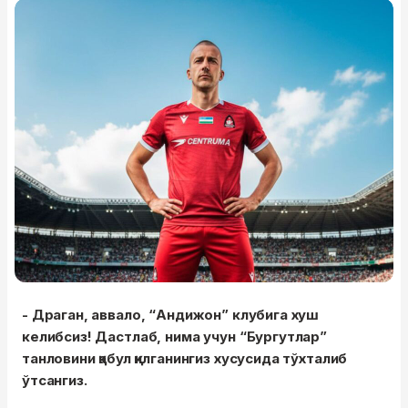
- Драган, аввало, “Андижон” клубига хуш
келибсиз! Дастлаб, нима учун “Бургутлар”
танловини қабул қилганингиз хусусида тўхталиб
ўтсангиз.