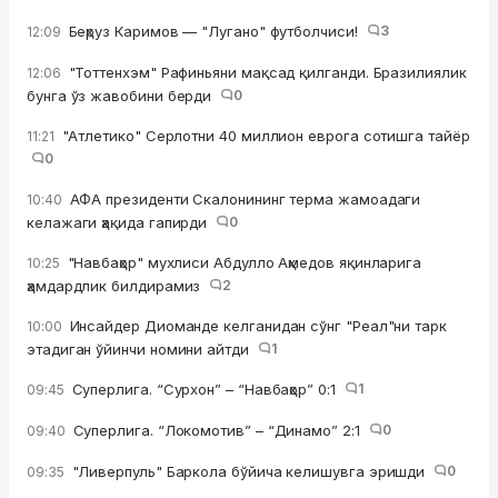
Беҳруз Каримов — "Лугано" футболчиси!
3
12:09
"Тоттенхэм" Рафиньяни мақсад қилганди. Бразилиялик
12:06
бунга ўз жавобини берди
0
"Атлетико" Серлотни 40 миллион еврога сотишга тайёр
11:21
0
АФА президенти Скалонининг терма жамоадаги
10:40
келажаги ҳақида гапирди
0
"Навбаҳор" мухлиси Абдулло Аҳмедов яқинларига
10:25
ҳамдардлик билдирамиз
2
Инсайдер Диоманде келганидан сўнг "Реал"ни тарк
10:00
этадиган ўйинчи номини айтди
1
Суперлига. “Сурхон” – “Навбаҳор” 0:1
1
09:45
Суперлига. “Локомотив” – “Динамо” 2:1
0
09:40
"Ливерпуль" Баркола бўйича келишувга эришди
0
09:35