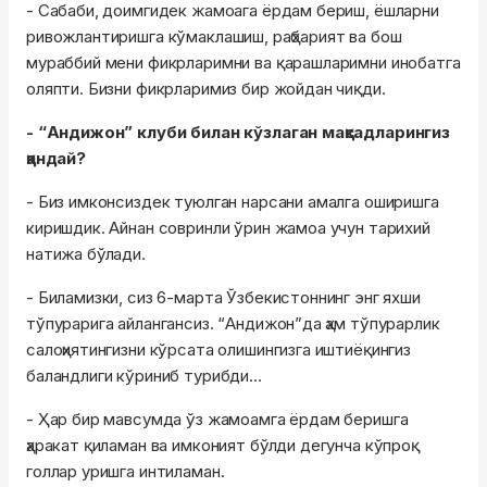
- Сабаби, доимгидек жамоага ёрдам бериш, ёшларни
ривожлантиришга кўмаклашиш, раҳбарият ва бош
мураббий мени фикрларимни ва қарашларимни инобатга
оляпти. Бизни фикрларимиз бир жойдан чиқди.
- “Андижон” клуби билан кўзлаган мақсадларингиз
қандай?
- Биз имконсиздек туюлган нарсани амалга оширишга
киришдик. Айнан совринли ўрин жамоа учун тарихий
натижа бўлади.
- Биламизки, сиз 6-марта Ўзбекистоннинг энг яхши
тўпурарига айлангансиз. “Андижон”да ҳам тўпурарлик
салоҳиятингизни кўрсата олишингизга иштиёқингиз
баландлиги кўриниб турибди...
- Ҳар бир мавсумда ўз жамоамга ёрдам беришга
ҳаракат қиламан ва имконият бўлди дегунча кўпроқ
голлар уришга интиламан.