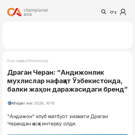
O'z
/
Бош саҳифа
Янгиликлар
Драган Черан: “Андижонлик
мухлислар нафақат Ўзбекистонда,
балки жаҳон даражасидаги бренд”
Khoja
4 янв 2026, 10:15
"Андижон" клуб матбуот хизмати Драган
Черандан қисқа интерву олди.