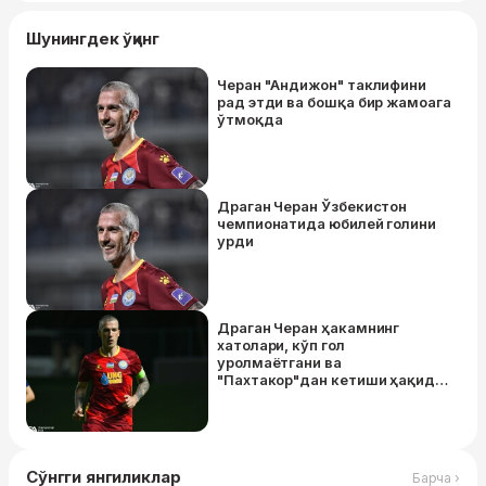
Шунингдек ўқинг
Черан "Андижон" таклифини
рад этди ва бошқа бир жамоага
ўтмоқда
Драган Черан Ўзбекистон
чемпионатида юбилей голини
урди
Драган Черан ҳакамнинг
хатолари, кўп гол
уролмаётгани ва
"Пахтакор"дан кетиши ҳақида
гапирди
Сўнгги янгиликлар
Барча ›