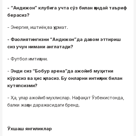
- “Андижон” клубига учта сўз билан қандай таъриф
берасиз?
- Энергия, иштиёқ ва ҳурмат.
- Фаолиятингизни “Андижон”да давом эттириш
сиз учун нимани англатади?
- Футбол имтиҳони.
-
Энди сиз “Бобур арена”да ажойиб муҳитни
кўрасиз ва ҳис қиласиз. Бу онларни интиқлик билан
кутяпсизми?
- Ҳа, улар ажойиб мухлислар. Нафақат Ўзбекистонда,
балки жаҳон даражасидаги бренд.
Ўхшаш янгиликлар