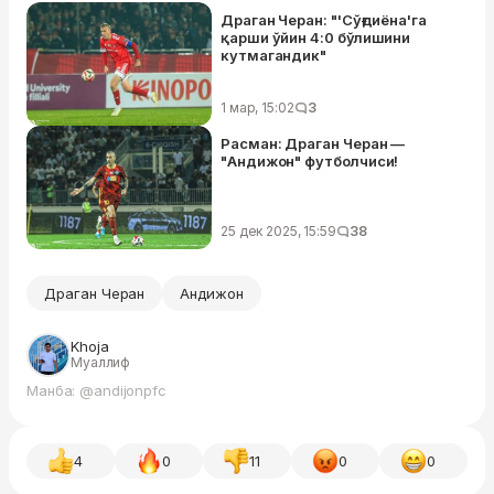
Драган Черан: "'Сўғдиёна'га
қарши ўйин 4:0 бўлишини
кутмагандик"
1 мар, 15:02
3
Расман: Драган Черан —
"Андижон" футболчиси!
25 дек 2025, 15:59
38
Драган Черан
Андижон
Khoja
Муаллиф
Манба: @andijonpfc
4
0
11
0
0