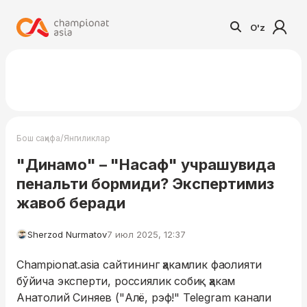
O'z
/
Бош саҳифа
Янгиликлар
"Динамо" – "Насаф" учрашувида
пенальти бормиди? Экспертимиз
жавоб беради
Sherzod Nurmatov
7 июл 2025, 12:37
Championat.asia сайтининг ҳакамлик фаолияти
бўйича эксперти, россиялик собиқ ҳакам
Анатолий Синяев ("Алё, рэф!" Telegram канали