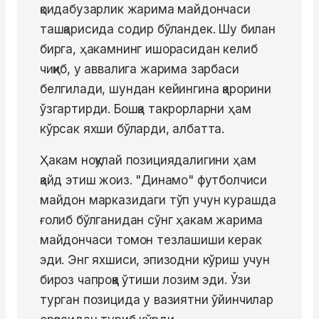
қоидабузарлик жарима майдончаси
ташқарисида содир бўландек. Шу билан
бирга, ҳакамнинг ишорасидан келиб
чиқиб, у аввалига жарима зарбаси
белгилади, шундан кейингина қарорини
ўзгартирди. Бошқа такрорларни ҳам
кўрсак яхши бўларди, албатта.
Ҳакам ноқулай позициядалигини ҳам
қайд этиш жоиз. "Динамо" футболчиси
майдон марказидаги тўп учун курашда
ғолиб бўлганидан сўнг ҳакам жарима
майдончаси томон тезлашиши керак
эди. Энг яхшиси, эпизодни кўриш учун
бироз чапроққа ўтиши лозим эди. Ўзи
турган позицида у вазиятни ўйинчилар