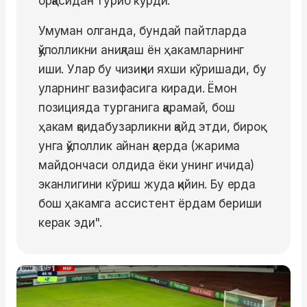
орқасидан туриб кўрди.
Умуман олганда, бундай пайтларда
қўполликни аниқлаш ён ҳакамларнинг
иши. Улар бу чизиқни яхши кўришади, бу
уларнинг вазифасига киради. Ёмон
позицияда турганига қарамай, бош
ҳакам қоидабузарликни қайд этди, бироқ
унга қўполлик айнан қаерда (жарима
майдончаси олдида ёки унинг ичида)
эканлигини кўриш жуда қийин. Бу ерда
бош ҳакамга ассистент ёрдам бериши
керак эди".