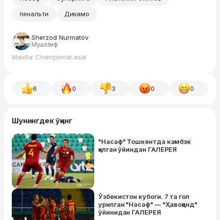
пенальти
Динамо
Sherzod Nurmatov
Муаллиф
Манба: Championat.asia
6
0
3
0
0
Шунингдек ўқинг
"Насаф" Тошкентда камбэк
қилган ўйиндан ГАЛЕРЕЯ
Ўзбекистон кубоги. 7 та гол
урилган "Насаф" — "Ҳавоқанд"
ўйинидан ГАЛЕРЕЯ