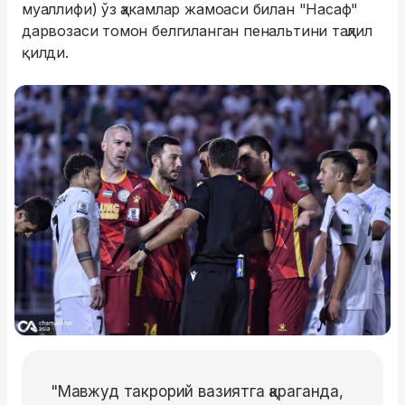
муаллифи) ўз ҳакамлар жамоаси билан "Насаф"
дарвозаси томон белгиланган пенальтини таҳлил
қилди.
"Мавжуд такрорий вазиятга қараганда,