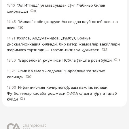
“Ал Иттиҳод” уч мавсумдан сўнг Фабиньо билан
15:10
хайрлашди
0
"Милан" собиқ юлдузи Англиядан клуб сотиб олишга
14:45
яқин
0
Козлов, Абдумажидов, Думбуя, Боакье
14:21
дисквалификация қилинди, бир қатор жамоалар вакиллари
жаримага тортилди — Тартиб-интизом қўмитаси
2
“Барселона” ҳужумчиси ПСЖга ўтишга рози бўлди
0
13:50
Флик ва Ямаль Родрини “Барселона”га таклиф
13:25
қилишди
0
Инфантинонинг кечирим сўраши камлик қилади:
13:00
Футболчилар касаба уюшмаси ФИФА олдига тўртта талаб
қўйди
1