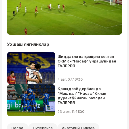
Ўхшаш янгиликлар
Шиддатли ва қизиқарли кечган
ОКМК - "Насаф" учрашувидан
ГАЛЕРЕЯ
4 авг, 07:16
0
Қашқадарё дербисида
"Машъал" "Насаф" билан
дуранг ўйнаган баҳсдан
ГАЛЕРЕЯ
23 июл, 11:41
0
Насаф
Суперлига
Анатолий Синяев