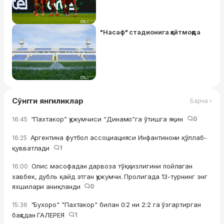
"Насаф" стадионига қайтмоқда
Сўнгги янгиликлар
Барча ›
“Пахтакор” ҳужумчиси “Динамо”га ўтишга яқин
0
16:45
Аргентина футбол ассоциацияси Инфантинони қўллаб-
16:25
қувватлади
1
Олис масофадан дарвоза тўққизлигини пойлаган
16:00
хавбек, дубль қайд этган ҳужумчи. Пролигада 13-турнинг энг
яхшилари аниқланди
0
"Бухоро" "Пахтакор" билан 0:2 ни 2:2 га ўзгартирган
15:36
баҳсдан ГАЛЕРЕЯ
1