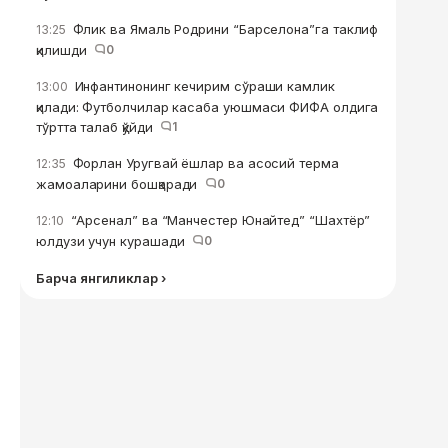
Флик ва Ямаль Родрини “Барселона”га таклиф
13:25
қилишди
0
Инфантинонинг кечирим сўраши камлик
13:00
қилади: Футболчилар касаба уюшмаси ФИФА олдига
тўртта талаб қўйди
1
Форлан Уругвай ёшлар ва асосий терма
12:35
жамоаларини бошқаради
0
“Арсенал” ва “Манчестер Юнайтед” “Шахтёр”
12:10
юлдузи учун курашади
0
Барча янгиликлар ›