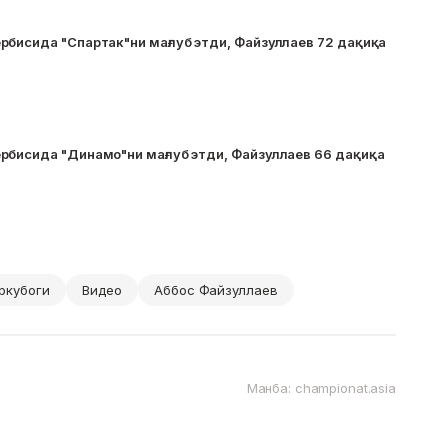
рбисида "Спартак"ни мағлуб этди, Файзуллаев 72 дақиқа
рбисида "Динамо"ни мағлуб этди, Файзуллаев 66 дақиқа
ркубоги
Видео
Аббос Файзуллаев
Манба: championat.asia