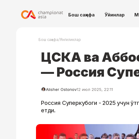
Бош саҳифа
Ўйинлар
М
/
Бош саҳифа
Янгиликлар
ЦСКА ва Аббо
— Россия Супе
Alisher Ostonov
12 июл 2025, 22:11
Россия Суперкубоги - 2025 учун ўт
етди.