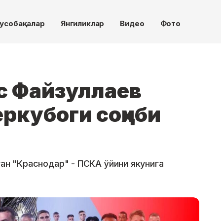
усобақалар
Янгиликлар
Видео
Фото
с Файзуллаев
ркубоги соҳиби
ган "Краснодар" - ПСКА ўйини якунига