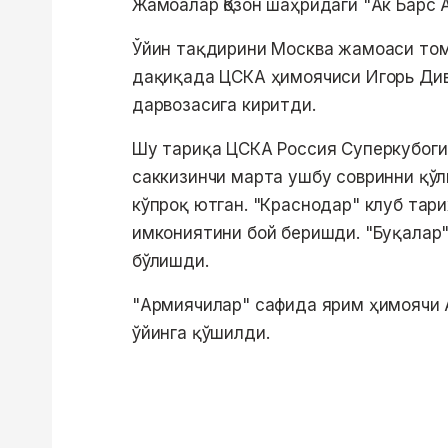
Жамоалар Қозон шаҳридаги "Ак Барс 
Ўйин тақдирини Москва жамоаси томо
дақиқада ЦСКА ҳимоячиси Игорь Див
дарвозасига киритди.
Шу тариқа ЦСКА Россия Суперкубоги 
саккизинчи марта ушбу совринни қўл
кўпроқ ютган. "Краснодар" клуб тар
имкониятини бой беришди. "Буқалар"
бўлишди.
"Армиячилар" сафида ярим ҳимоячи 
ўйинга қўшилди.