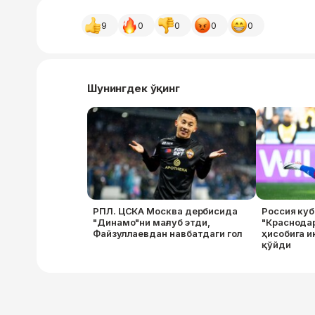
9
0
0
0
0
Шунингдек ўқинг
РПЛ. ЦСКА Москва дербисида
Россия куб
"Динамо"ни мағлуб этди,
"Краснодар
Файзуллаевдан навбатдаги гол
ҳисобига и
қўйди