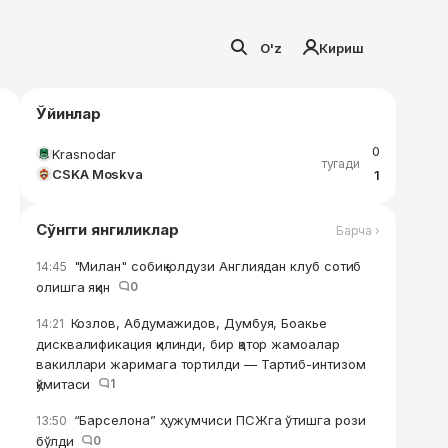
O'z
Кириш
Ўйинлар
0
Krasnodar
тугади
CSKA Moskva
1
Сўнгги янгиликлар
Барча ›
"Милан" собиқ юлдузи Англиядан клуб сотиб
14:45
олишга яқин
0
Козлов, Абдумажидов, Думбуя, Боакье
14:21
дисквалификация қилинди, бир қатор жамоалар
вакиллари жаримага тортилди — Тартиб-интизом
қўмитаси
1
“Барселона” ҳужумчиси ПСЖга ўтишга рози
13:50
бўлди
0