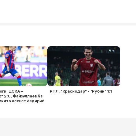
оги. ЦСКА –
РПЛ. "Краснодар" - "Рубин" 1:1
" 2:0, Файзуллаев ўз
ккита ассист ёздириб