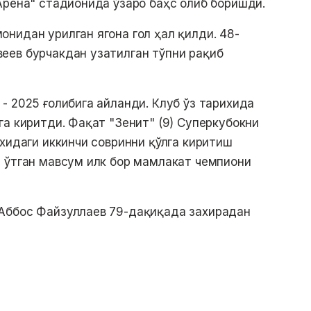
Арена" стадионида ўзаро баҳс олиб боришди.
нидан урилган ягона гол ҳал қилди. 48-
еев бурчакдан узатилган тўпни рақиб
- 2025 ғолибига айланди. Клуб ўз тарихида
га киритди. Фақат "Зенит" (9) Суперкубокни
ихидаги иккинчи совринни қўлга киритиш
 ўтган мавсум илк бор мамлакат чемпиони
Аббос Файзуллаев 79-дақиқада захирадан