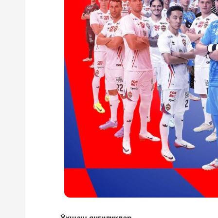
Ўхшаш янгиликлар