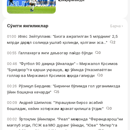
Сўнгги янгиликлар
Барча ›
Илёс Зейтуллаев: "Бизга ажратилган 5 млрднинг 2,5
01:00
млрди дарҳол солиққа ушлаб қолинди, қолгани эса..."
2
Галлахерга янги даъвогар пайдо бўлди
0
00:55
"Футбол 90 дақиқа ўйналади" – Миржалол Қосимов
00:46
"Бунёдкор"га қарши учрашув, ҳар ўйинда ўтказилаётган
голлар ва Миржамол Қосимов ҳақида гапирди
0
Рўзиқул Бердиев: "Биринчи бўлимда гол урганимизда
00:26
ўйин бошқача кечарди"
5
Андрей Шипилов: "Учрашувни бироз асабий
00:09
бошладик, кейин хотиржам ҳаракат қилишга ўтдик"
0
Ўртоқлик ўйинлари. "Реал" меҳмонда "Ференцварош"ни
00:02
мағлуб этди, ПСЖ ва МЮ дуранг ўйнади, "Юве" "Интер"га