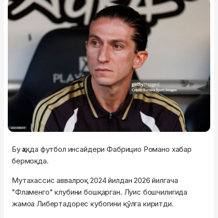
Бу ҳақда футбол инсайдери Фабрицио Романо хабар
бермоқда.
Мутахассис аввалроқ 2024 йилдан 2026 йилгача
"Фламенго" клубини бошқарган. Луис бошчилигида
жамоа Либертадорес кубогини қўлга киритди.