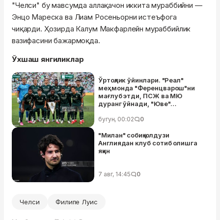
"Челси" бу мавсумда аллақачон иккита мураббийни —
Энцо Мареска ва Лиам Росеньорни истеъфога
чиқарди. Ҳозирда Калум Макфарлейн мураббийлик
вазифасини бажармоқда.
Ўхшаш янгиликлар
Ўртоқлик ўйинлари. "Реал"
меҳмонда "Ференцварош"ни
мағлуб этди, ПСЖ ва МЮ
дуранг ўйнади, "Юве"
"Интер"га мағлуб бўлди,
"Челси" "Милан"ни таслим этди
бугун, 00:02
0
"Милан" собиқ юлдузи
Англиядан клуб сотиб олишга
яқин
7 авг, 14:45
0
Челси
Филипе Луис