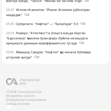
мағлуб бўлди, "Челси" "Милан"ни таслим этди
0
Ислом Исмоилов: "Йован Жокични рўйхатдан
23:47
чиқардик"
4
Суперлига. "Нефтчи" — "Қизилқум" 5:0
0
23:25
Ромеро "Атлетико"га ўтишга ваъда берган.
23:24
"Барселона" ҳимоячи трансфери бўйича келишувга
эришишга уриниши муваффақиятсиз тугади
0
Жамшид Саидов: "Нефтчи" ҳар иккала бўлимда
22:50
устунлик қилди"
0
2026 © Championat.Asia
Махфийлик сиёсати
Фойдаланувчи шартномаси
Сайтда реклама