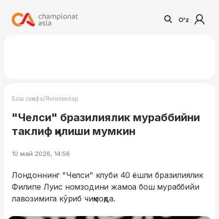
O'z
/
Бош саҳифа
Янгиликлар
"Челси" бразилиялик мураббийни
таклиф қилиши мумкин
10 май 2026, 14:56
Лондоннинг "Челси" клуби 40 ёшли бразилиялик
Филипе Луис номзодини жамоа бош мураббийи
лавозимига кўриб чиқмоқда.