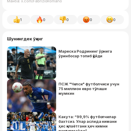
Манба: x.com/FabrizioRomano
1
0
0
0
0
Шунингдек ўқинг
Мареска Родрининг ўрнига
ўринбосар топиб қўйди
ПСЖ "Челси" футболчиси учун
75 миллион евро тўлаши
мумкин
Какута: “99,9% футболчилар
бахтсиз. Улар аслида нимани
ҳис қилаётгани ҳеч кимни
қизиқтирмайди”