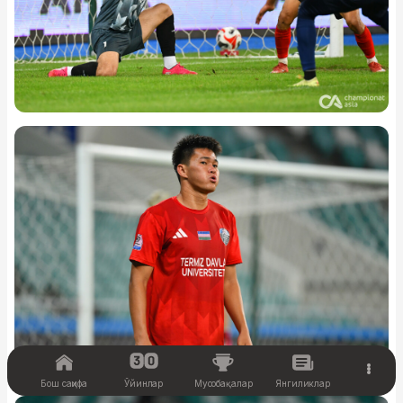
Бош саҳифа
Ўйинлар
Мусобақалар
Янгиликлар