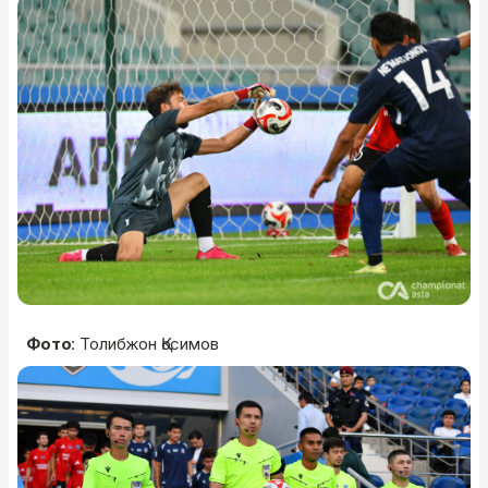
Фото
: Толибжон Қосимов