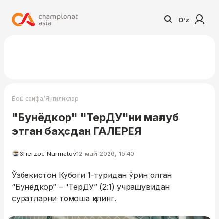
O'z
/
Бош саҳифа
Янгиликлар
"Бунёдкор" "ТерДУ"ни мағлуб
этган баҳсдан ГАЛЕРЕЯ
Sherzod Nurmatov
12 май 2026, 15:40
Ўзбекистон Кубоги 1-туридан ўрин олган
“Бунёдкор” – "ТерДУ” (2:1) учрашувидан
суратларни томоша қилинг.