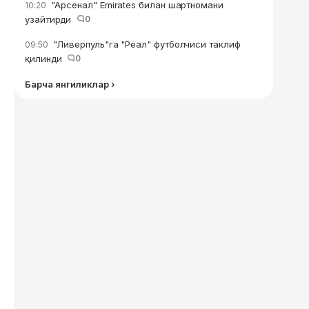
"Арсенал" Emirates билан шартномани
10:20
узайтирди
0
"Ливерпуль"га "Реал" футболчиси таклиф
09:50
қилинди
0
Барча янгиликлар ›