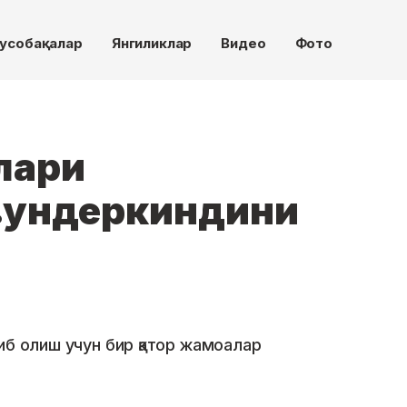
усобақалар
Янгиликлар
Видео
Фото
лари
вундеркиндини
иб олиш учун бир қатор жамоалар