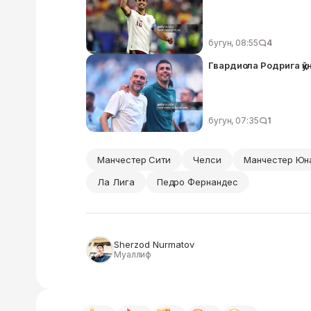
бугун, 08:55
4
Гвардиола Родрига қўн
бугун, 07:35
1
Манчестер Сити
Челси
Манчестер Юн
Ла Лига
Педро Фернандес
Sherzod Nurmatov
Муаллиф