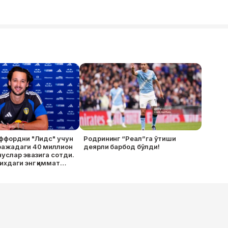
ффордни "Лидс" учун
Родрининг “Реал”га ўтиши
ражадаги 40 миллион
деярли барбод бўлди!
нуслар эвазига сотди.
хдаги энг қиммат
рвозабонига айланди