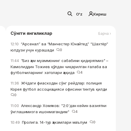
O'z
Кириш
Сўнгги янгиликлар
Барча ›
“Арсенал” ва “Манчестер Юнайтед” “Шахтёр”
12:10
юлдузи учун курашади
0
"Биз ҳам муаммонинг сабабини қидиряпмиз" –
11:44
Камолиддин Тожиев қўлдан чиқарилган ғалаба ва
футболчиларнинг хатолари ҳақида
4
ЖЧдаги фиаскодан сўнг рейдлар: полиция
11:36
Корея футбол ассоциацияси офисини тинтув қилди
0
Александр Хомяков: "2:0'дан кейин вазиятни
11:00
ўнглашимизга ишонмагандим"
4
Пролига. 14-тур ҳакамлари маълум
0
10:49