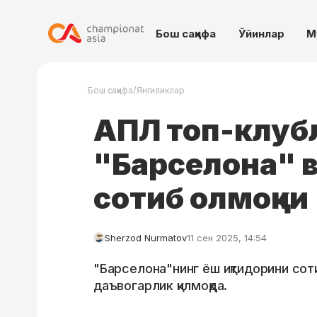
Бош саҳифа
Ўйинлар
М
/
Бош саҳифа
Янгиликлар
АПЛ топ-клуб
"Барселона" 
сотиб олмоқчи
Sherzod Nurmatov
11 сен 2025, 14:54
"Барселона"нинг ёш иқтидорини сот
даъвогарлик қилмоқда.