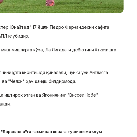
стер Юнайтед" 17 ёшли Педро Фернандесни сафига
 АПЛ клубидир.
 миш-мишларга кўра, Ла Лигадаги дебютини ўтказишга
ни қўлга киритишда қийналади, чунки уни Англияга
ва "Челси" ҳам қизиқиш билдирмоқда.
а иштирок этган ва Япониянинг "Виссел Кобе"
анди.
 "Барселона"га тахминан қанчага тушиши маълум