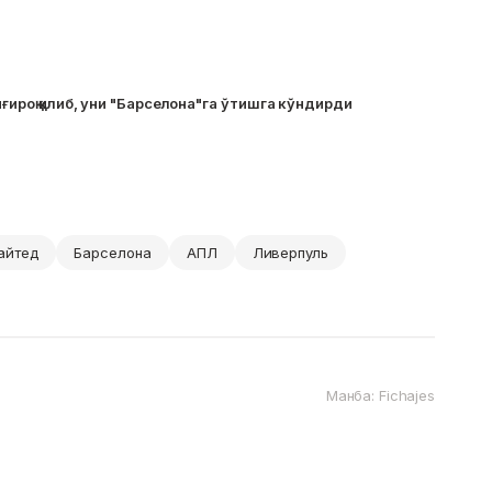
ғироқ қилиб, уни "Барселона"га ўтишга кўндирди
айтед
Барселона
АПЛ
Ливерпуль
Манба: Fichajes