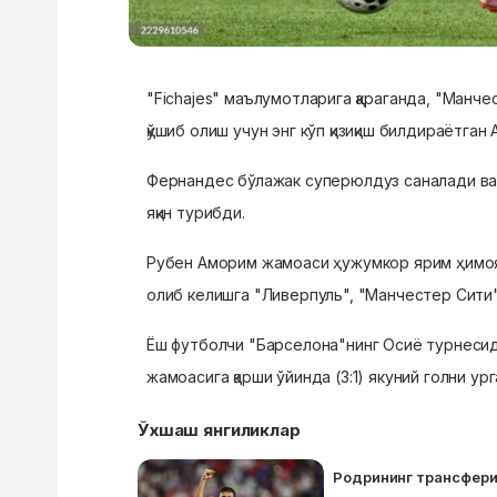
"Fichajes"
маълумотларига қараганда, "Манче
қўшиб олиш учун энг кўп қизиқиш билдираётган
Фернандес бўлажак суперюлдуз саналади ва
яқин турибди.
Рубен Аморим жамоаси ҳужумкор ярим ҳимоячи
олиб келишга "Ливерпуль", "Манчестер Сити" 
Ёш футболчи "Барселона"нинг Осиё турнесид
жамоасига қарши ўйинда (3:1) якуний голни ург
Ўхшаш янгиликлар
Родрининг трансфери