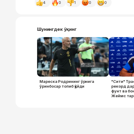
4
0
1
0
0
Шунингдек ўқинг
Мареска Родрининг ўрнига
"Сити" Тра
ўринбосар топиб қўйди
рекорд да
фунт ва бо
Жеймс тари
британ да