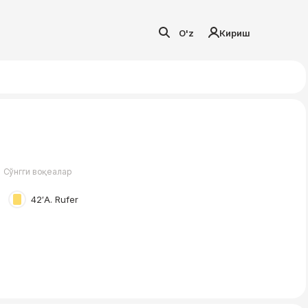
O'z
Кириш
Сўнгги воқеалар
42′
A. Rufer