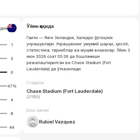
Ўйин ҳақида
ндия
Гаити — Янги Зеландия, Халқаро ўртоқлик
учрашувлари. Учрашувнинг умумий шарҳи, ҳисоб,
1
статистика, таркиблар ва муҳим воқеалар. Ўйин 3
июн 2026 соат 05:36 да бошланиши
3
режалаштирилган ва Chase Stadium (Fort
Lauderdale) да ўтказилади.
0
Стадион
47
%
Chase Stadium (Fort Lauderdale)
(21 550)
4
Бош ҳакам
8
Rubiel Vazquez
44