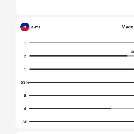
Мусо
Гаити
1
Ж
2
1
53
%
6
4
39