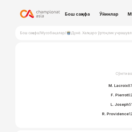
Бош саҳифа
Ўйинлар
М
/
/
Бош саҳифа
Мусобақалар
Дунё. Халқаро ўртоқлик учрашув
Сўнгги в
M. Lacroix
87
F. Pierrot
62
L. Joseph
51
R. Providence
12