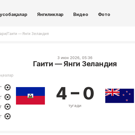
усобақалар
Янгиликлар
Видео
Фото
/
лари
Гаити — Янги Зеландия
3 июн 2026, 05:36
Гаити — Янги Зеландия
оқеалар
4 – 0
′
′
тугади
′
′