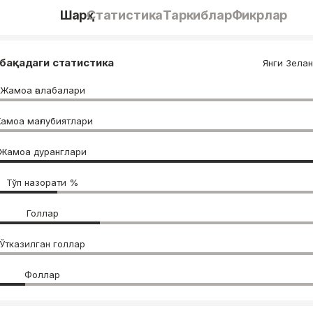
Шарҳ
Статистика
Таркиблар
Фикрлар
бақадаги статистика
Янги Зела
Жамоа ғалабалари
амоа мағлубиятлари
Жамоа дуранглари
Тўп назорати %
Голлар
Ўтказилган голлар
Фоллар