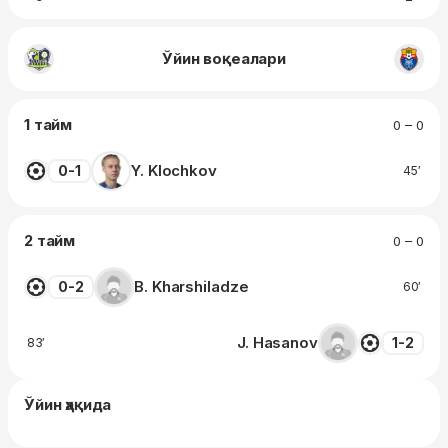
Ўйин воқеалари
1 тайм
0 – 0
Y. Klochkov
0-1
45′
2 тайм
0 – 0
B. Kharshiladze
0-2
60′
J. Hasanov
1-2
83′
Ўйин ҳақида