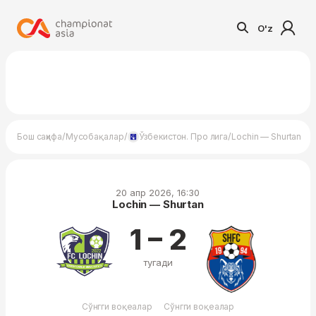
O'z
/
/
/
Бош саҳифа
Мусобақалар
Ўзбекистон. Про лига
Lochin — Shurtan
20 апр 2026, 16:30
Lochin — Shurtan
1 – 2
тугади
Сўнгги воқеалар
Сўнгги воқеалар