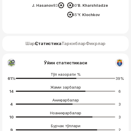
J. Hasanov
83′
60′
B. Kharshiladze
45′
Y. Klochkov
Шарҳ
Статистика
Таркиблар
Фикрлар
Ўйин статистикаси
Тўп назорати %
61
%
39
%
Жами зарбалар
14
6
Аниқ зарбалар
4
3
Ноаниқ зарбалар
10
3
Бурчак тўплари
9
2