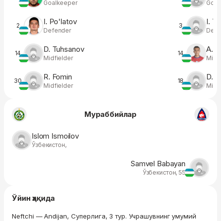
Goalkeeper
Goal
I. Po'latov
I. Y
2
3
Defender
Defe
D. Tuhsanov
A. K
14
14
Midfielder
Midfi
R. Fomin
D. T
30
18
Midfielder
Midfi
Мураббийлар
Islom Ismoilov
Ўзбекистон,
Samvel Babayan
Ўзбекистон, 55
Ўйин ҳақида
Neftchi — Andijan, Суперлига, 3 тур. Учрашувнинг умумий