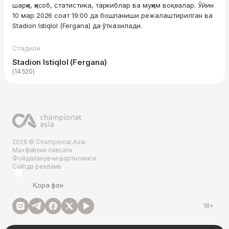
шарҳи, ҳисоб, статистика, таркиблар ва муҳим воқеалар. Ўйин
10 мар 2026 соат 19:00 да бошланиши режалаштирилган ва
Stadion Istiqlol (Fergana) да ўтказилади.
Стадион
Stadion Istiqlol (Fergana)
(14 520)
2026 © Championat.Asia
Махфийлик сиёсати
Фойдаланувчи шартномаси
Сайтда реклама
Қора фон
18+