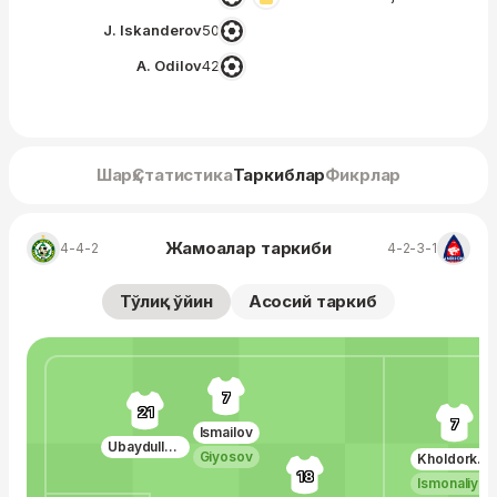
J. Iskanderov
50′
A. Odilov
42′
Шарҳ
Статистика
Таркиблар
Фикрлар
Жамоалар таркиби
4-4-2
4-2-3-1
Тўлиқ ўйин
Асосий таркиб
7
21
7
Ismailov
Ubaydullaev
Giyosov
Kholdorkhonov
18
Ismonaliyev