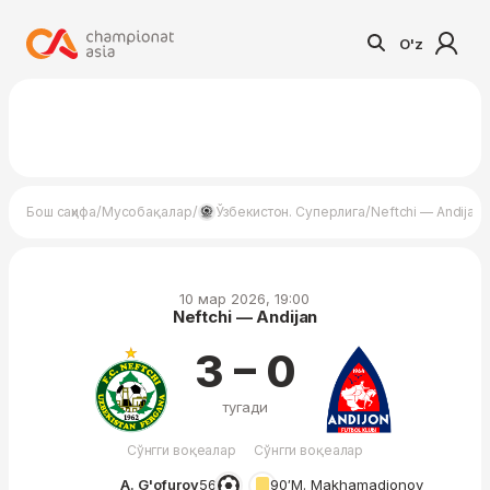
O'z
/
/
/
Бош саҳифа
Мусобақалар
Ўзбекистон. Суперлига
Neftchi — Andijan
10 мар 2026, 19:00
Neftchi — Andijan
3 – 0
тугади
Сўнгги воқеалар
Сўнгги воқеалар
A. G'ofurov
56′
90′
M. Makhamadjonov