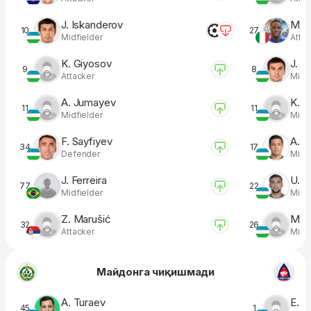
J. Iskanderov
M. 
10
27
Midfielder
Atta
K. Giyosov
J. B
9
8
Attacker
Midfi
A. Jumayev
K. I
11
11
Midfielder
Midfi
F. Sayfiyev
A. 
34
17
Defender
Midfi
J. Ferreira
U. I
77
22
Midfielder
Midfi
Z. Marušić
M. T
32
26
Attacker
Midfi
Майдонга чиқишмади
A. Turaev
E. 
45
1