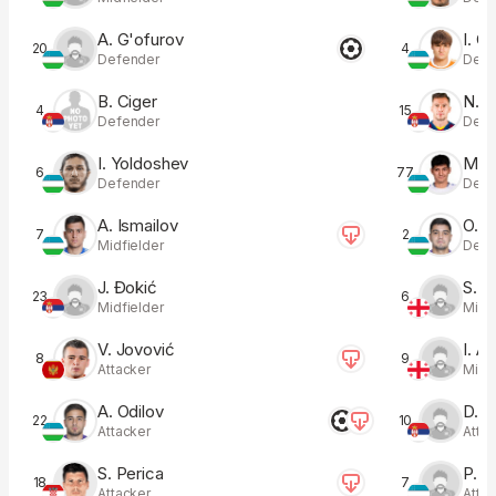
A. G'ofurov
I. G
20
4
Defender
Defe
B. Ciger
N. Ć
4
15
Defender
Defe
I. Yoldoshev
M. 
6
77
Defender
Defe
A. Ismailov
O. A
7
2
Midfielder
Defe
J. Đokić
S. A
23
6
Midfielder
Midfi
V. Jovović
I. A
8
9
Attacker
Midfi
A. Odilov
D. Ć
22
10
Attacker
Atta
S. Perica
P. K
18
7
Attacker
Atta