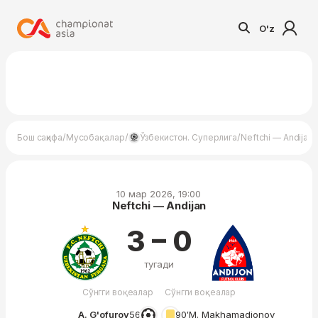
O'z
/
/
/
Бош саҳифа
Мусобақалар
Ўзбекистон. Суперлига
Neftchi — Andijan
10 мар 2026, 19:00
Neftchi — Andijan
3 – 0
тугади
Сўнгги воқеалар
Сўнгги воқеалар
A. G'ofurov
56′
90′
M. Makhamadjonov