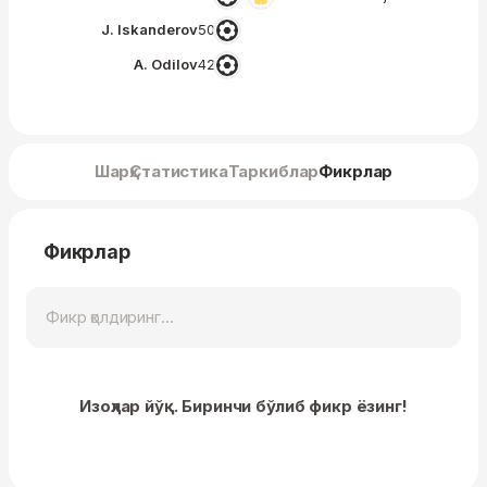
J. Iskanderov
50′
A. Odilov
42′
Шарҳ
Статистика
Таркиблар
Фикрлар
Фикрлар
Изоҳлар йўқ. Биринчи бўлиб фикр ёзинг!