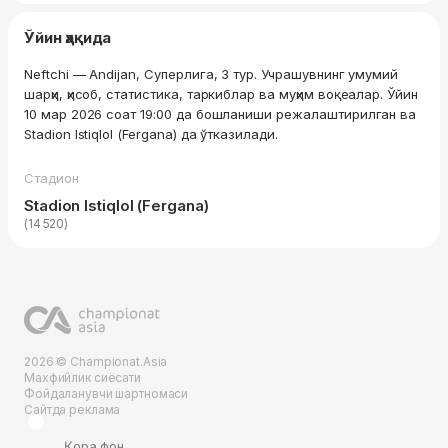
Ўйин ҳақида
Neftchi — Andijan, Суперлига, 3 тур. Учрашувнинг умумий
шарҳи, ҳисоб, статистика, таркиблар ва муҳим воқеалар. Ўйин
10 мар 2026 соат 19:00 да бошланиши режалаштирилган ва
Stadion Istiqlol (Fergana) да ўтказилади.
Стадион
Stadion Istiqlol (Fergana)
(14 520)
2026 © Championat.Asia
Махфийлик сиёсати
Фойдаланувчи шартномаси
Сайтда реклама
Қора фон