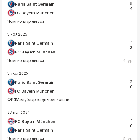
5
Paris Saint Germain
4
FC Bayern München
Чемпионлар лигаси
5 ноя 2025
1
Paris Saint Germain
2
FC Bayern München
Чемпионлар лигаси
4 тур
5 июл 2025
2
Paris Saint Germain
0
FC Bayern München
ФИФА клублар жаҳон чемпионати
27 ноя 2024
1
FC Bayern München
0
Paris Saint Germain
Чемпионлар лигаси
5 тур