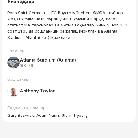
Ўйин ҳақида
Paris Saint Germain — FC Bayern München, ФИФА клублар
жаҳон чемпионати. Учрашувнинг умумий шарҳи, ҳисоб,
статистика, таркиблар ва муҳим воқеалар. Ўйин 5 июл 2025
соат 21:00 да бошланиши режалаштирилган ва Atlanta
Stadium (Atlanta) да ўтказилади.
Стадион
Atlanta Stadium (Atlanta)
(68 239)
Бош ҳакам
Anthony Taylor
Ёрдамчи ҳакамлар
Gary Beswick, Adam Nunn, Glenn Nyberg