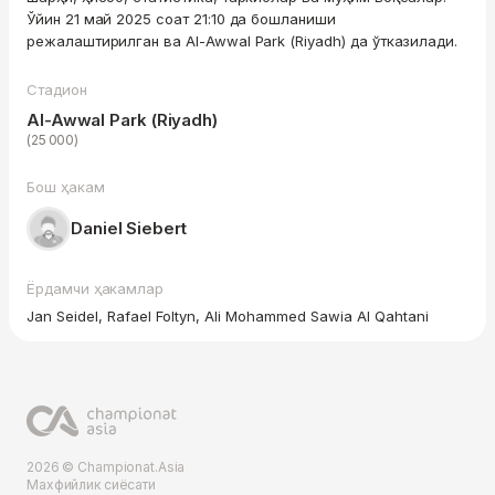
Ўйин 21 май 2025 соат 21:10 да бошланиши
режалаштирилган ва Al-Awwal Park (Riyadh) да ўтказилади.
Стадион
Al-Awwal Park (Riyadh)
(25 000)
Бош ҳакам
Daniel Siebert
Ёрдамчи ҳакамлар
Jan Seidel, Rafael Foltyn, Ali Mohammed Sawia Al Qahtani
2026 © Championat.Asia
Махфийлик сиёсати