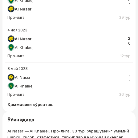
Al Khaleej
1
Al Nassr
Про-лига
29 тур
4 ноя 2023
2
Al Nassr
0
Al Khaleej
Про-лига
12 тур
8 май 2023
1
Al Nassr
1
Al Khaleej
Про-лига
26 тур
Ҳаммасини кўрсатиш
Ўйин ҳақида
Al Nassr — Al Khaleej, Про-лига, 33 тур. Учрашувнинг умумий
шарҳи, ҳисоб, статистика, таркиблар ва муҳим воқеалар.