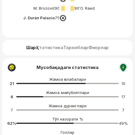
M. Brozović
90′
90′
O. Raed
J. Durán Palacio
75′
Шарҳ
Статистика
Таркиблар
Фикрлар
Мусобақадаги статистика
Жамоа ғалабалари
21
10
Жамоа мағлубиятлари
6
17
Жамоа дуранглари
7
7
Тўп назорати %
62
%
49
%
Голлар