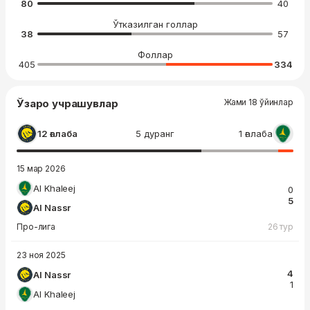
80
40
Ўтказилган голлар
38
57
Фоллар
405
334
Ўзаро учрашувлар
Жами 18 ўйинлар
12 ғалаба
5 дуранг
1 ғалаба
15 мар 2026
Al Khaleej
0
5
Al Nassr
Про-лига
26 тур
23 ноя 2025
4
Al Nassr
1
Al Khaleej