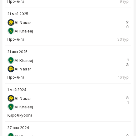
Про-лига
9 тур
21 май 2025
2
Al Nassr
0
Al Khaleej
Про-лига
33 тур
21 янв 2025
1
Al Khaleej
3
Al Nassr
Про-лига
16 тур
1 май 2024
3
Al Nassr
1
Al Khaleej
Қирол кубоги
27 апр 2024
0