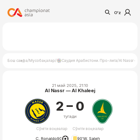
O'z
/
/
/
Бош саҳифа
Мусобақалар
Саудия Арабистони. Про-лига
Al Nassr — 
21 май 2025, 21:10
Al Nassr — Al Khaleej
2 – 0
тугади
Сўнгги воқеалар
Сўнгги воқеалар
C. Ronaldo
90′
90′
W. Saleh