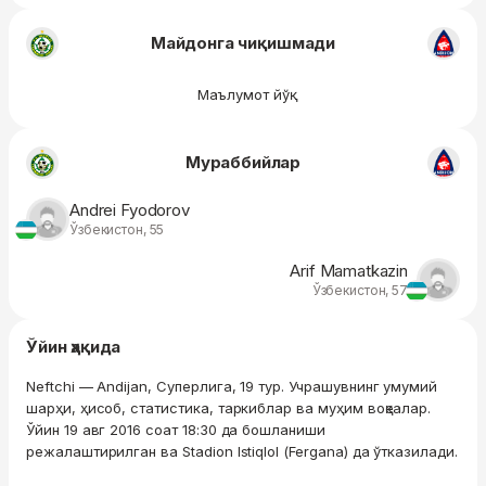
Майдонга чиқишмади
Маълумот йўқ
Мураббийлар
Andrei Fyodorov
Ўзбекистон, 55
Arif Mamatkazin
Ўзбекистон, 57
Ўйин ҳақида
Neftchi — Andijan, Суперлига, 19 тур. Учрашувнинг умумий
шарҳи, ҳисоб, статистика, таркиблар ва муҳим воқеалар.
Ўйин 19 авг 2016 соат 18:30 да бошланиши
режалаштирилган ва Stadion Istiqlol (Fergana) да ўтказилади.