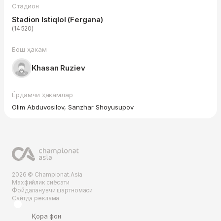
Стадион
Stadion Istiqlol (Fergana)
(14 520)
Бош ҳакам
Khasan Ruziev
Ёрдамчи ҳакамлар
Olim Abduvosilov, Sanzhar Shoyusupov
2026 © Championat.Asia
Махфийлик сиёсати
Фойдаланувчи шартномаси
Сайтда реклама
Қора фон