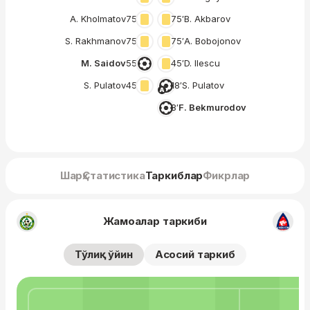
A. Kholmatov
75′
75′
B. Akbarov
S. Rakhmanov
75′
75′
A. Bobojonov
M. Saidov
55′
45′
D. Ilescu
S. Pulatov
45′
18′
S. Pulatov
8′
F. Bekmurodov
Шарҳ
Статистика
Таркиблар
Фикрлар
Жамоалар таркиби
Тўлиқ ўйин
Асосий таркиб