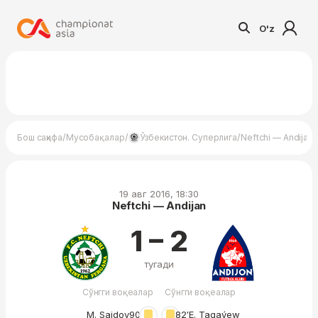
O'z
/
/
/
Бош саҳифа
Мусобақалар
Ўзбекистон. Суперлига
Neftchi — Andijan
19 авг 2016, 18:30
Neftchi — Andijan
1 – 2
тугади
Сўнгги воқеалар
Сўнгги воқеалар
M. Saidov
90′
82′
E. Tagaýew