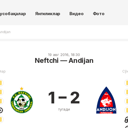
усобақалар
Янгиликлар
Видео
Фото
Andijan
19 авг 2016, 18:30
Neftchi — Andijan
лар
Сў
1 – 2
тугади