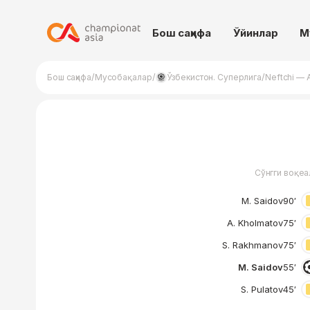
Бош саҳифа
Ўйинлар
М
/
/
/
Бош саҳифа
Мусобақалар
Ўзбекистон. Суперлига
Neftchi — 
Сўнгги воқеа
M. Saidov
90′
A. Kholmatov
75′
S. Rakhmanov
75′
M. Saidov
55′
S. Pulatov
45′