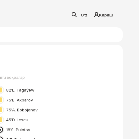
O'z
Кириш
нгги воқеалар
82′
E. Tagaýew
75′
B. Akbarov
75′
A. Bobojonov
45′
D. Ilescu
18′
S. Pulatov