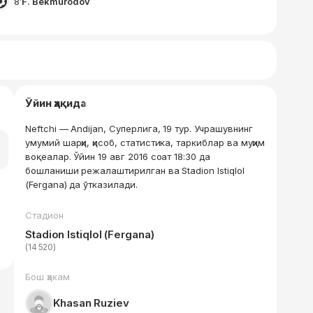
8′
F. Bekmurodov
Ўйин ҳақида
Neftchi — Andijan, Суперлига, 19 тур. Учрашувнинг
умумий шарҳи, ҳисоб, статистика, таркиблар ва муҳим
воқеалар. Ўйин 19 авг 2016 соат 18:30 да
бошланиши режалаштирилган ва Stadion Istiqlol
(Fergana) да ўтказилади.
Стадион
Stadion Istiqlol (Fergana)
(14 520)
Бош ҳакам
Khasan Ruziev