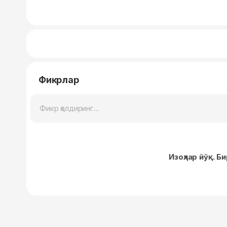
Фикрлар
Изоҳлар йўқ. Б