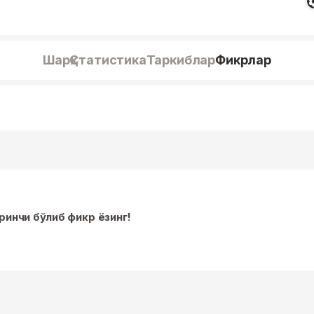
Шарҳ
Статистика
Таркиблар
Фикрлар
иринчи бўлиб фикр ёзинг!