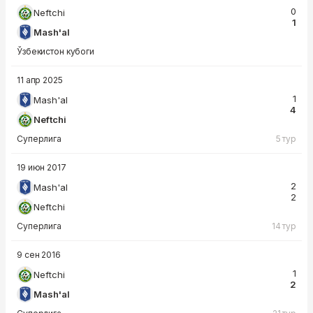
0
Neftchi
1
Mash'al
Ўзбекистон кубоги
11 апр 2025
1
Mash'al
4
Neftchi
Суперлига
5 тур
19 июн 2017
2
Mash'al
2
Neftchi
Суперлига
14 тур
9 сен 2016
1
Neftchi
2
Mash'al