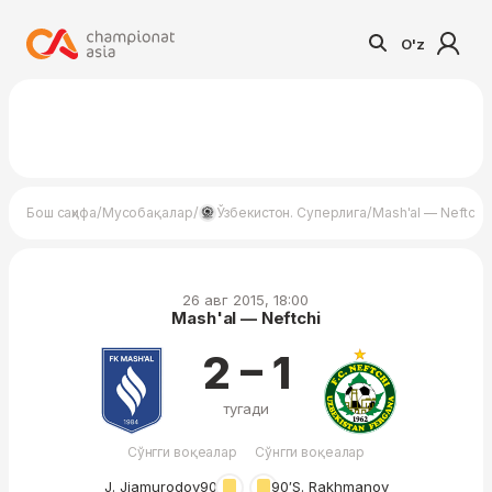
O'z
/
/
/
Бош саҳифа
Мусобақалар
Ўзбекистон. Суперлига
Mash'al — Neftchi
26 авг 2015, 18:00
Mash'al — Neftchi
2 – 1
тугади
Сўнгги воқеалар
Сўнгги воқеалар
J. Jiamurodov
90′
90′
S. Rakhmanov