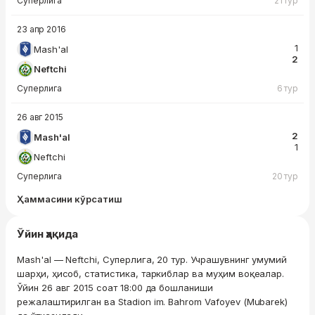
Суперлига
21 тур
23 апр 2016
1
Mash'al
2
Neftchi
Суперлига
6 тур
26 авг 2015
2
Mash'al
1
Neftchi
Суперлига
20 тур
Ҳаммасини кўрсатиш
Ўйин ҳақида
Mash'al — Neftchi, Суперлига, 20 тур. Учрашувнинг умумий
шарҳи, ҳисоб, статистика, таркиблар ва муҳим воқеалар.
Ўйин 26 авг 2015 соат 18:00 да бошланиши
режалаштирилган ва Stadion im. Bahrom Vafoyev (Mubarek)