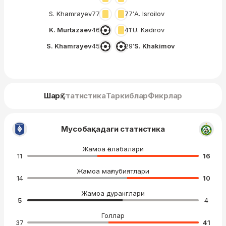
S. Khamrayev
77′
77′
A. Isroilov
K. Murtazaev
46′
41′
U. Kadirov
S. Khamrayev
45′
29′
S. Khakimov
Шарҳ
Статистика
Таркиблар
Фикрлар
Мусобақадаги статистика
Жамоа ғалабалари
11
16
Жамоа мағлубиятлари
14
10
Жамоа дуранглари
5
4
Голлар
37
41