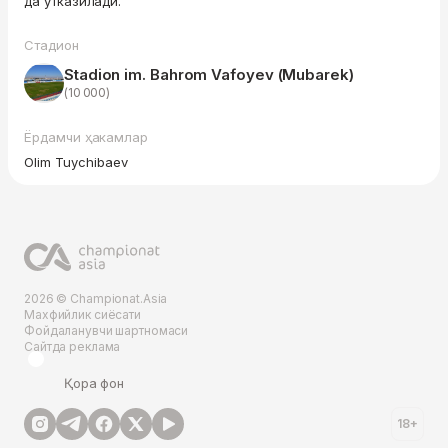
да ўтказилади.
Стадион
Stadion im. Bahrom Vafoyev (Mubarek)
(10 000)
Ёрдамчи ҳакамлар
Olim Tuychibaev
2026 © Championat.Asia
Махфийлик сиёсати
Фойдаланувчи шартномаси
Сайтда реклама
Қора фон
18+