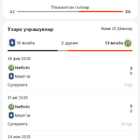
Ўтказилган голлар
42
30
Ўзаро учрашувлар
Жами 25 ўйинлар
10 ғалаба
2 дуранг
13 ғалаба
28 фев 2026
Neftchi
3
0
Mash'al
Суперлига
1 тур
21 авг 2025
3
Neftchi
0
Mash'al
Суперлига
20 тур
24 июн 2025