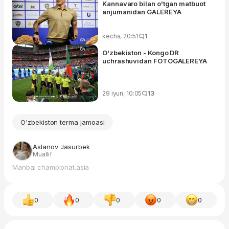
Kannavaro bilan o'tgan matbuot
anjumanidan GALEREYA
kecha, 20:51
1
O'zbekiston - Kongo DR
uchrashuvidan FOTOGALEREYA
29 iyun, 10:05
13
O'zbekiston terma jamoasi
Aslanov Jasurbek
Muallif
Manba: championat.asia
0
0
0
0
0