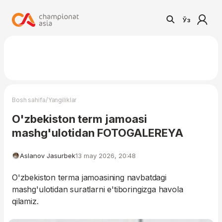
Ўз
/
Bosh sahifa
Yangiliklar
O'zbekiston term jamoasi
mashg'ulotidan FOTOGALEREYA
Aslanov Jasurbek
13 may 2026, 20:48
O'zbekiston terma jamoasining navbatdagi
mashg'ulotidan suratlarni e'tiboringizga havola
qilamiz.