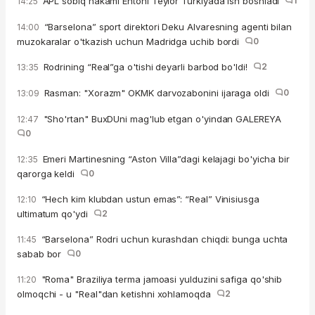
APL sobiq hakami Entoni Teylor Turkiyada ish boshladi
1
14:25
“Barselona” sport direktori Deku Alvaresning agenti bilan
14:00
muzokaralar o'tkazish uchun Madridga uchib bordi
0
Rodrining “Real”ga o'tishi deyarli barbod bo'ldi!
2
13:35
Rasman: "Xorazm" OKMK darvozabonini ijaraga oldi
0
13:09
"Sho'rtan" BuxDUni mag'lub etgan o'yindan GALEREYA
12:47
0
Emeri Martinesning “Aston Villa”dagi kelajagi bo'yicha bir
12:35
qarorga keldi
0
“Hech kim klubdan ustun emas”: “Real” Vinisiusga
12:10
ultimatum qo'ydi
2
“Barselona” Rodri uchun kurashdan chiqdi: bunga uchta
11:45
sabab bor
0
"Roma" Braziliya terma jamoasi yulduzini safiga qo'shib
11:20
olmoqchi - u "Real"dan ketishni xohlamoqda
2