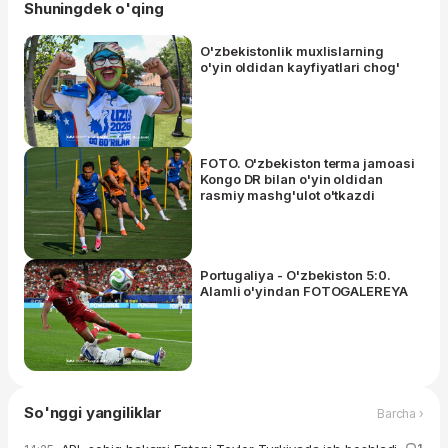
Shuningdek o'qing
O'zbekistonlik muxlislarning
o'yin oldidan kayfiyatlari chog'
FOTO. O'zbekiston terma jamoasi
Kongo DR bilan o'yin oldidan
rasmiy mashg'ulot o'tkazdi
Portugaliya - O'zbekiston 5:0.
Alamli o'yindan FOTOGALEREYA
So'nggi yangiliklar
Barcha ›