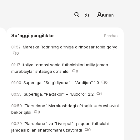
Ўз
Kirish
So'nggi yangiliklar
Barcha ›
Mareska Rodrining o'rniga o'rinbosar topib qo'ydi
01:52
0
Italiya termasi sobiq futbolchilari milliy jamoa
01:17
murabbiylar shtabiga qo'shildi
0
Superliga. “So'g'diyona” – “Andijon” 1:0
0
01:00
Superliga. “Paxtakor” – “Buxoro” 2:2
1
00:55
"Barselona" Marokashdagi o'rtoqlik uchrashuvini
00:50
bekor qildi
0
"Barselona" va "Liverpul" qiziqqan futbolchi
00:29
jamoasi bilan shartnomani uzaytiradi
0