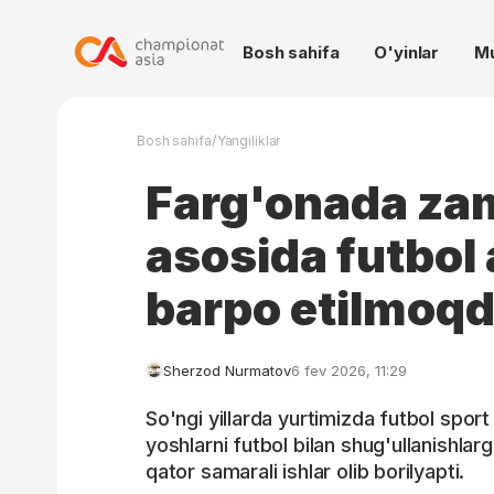
Bosh sahifa
O'yinlar
M
/
Bosh sahifa
Yangiliklar
Farg'onada zam
asosida futbol
barpo etilmoq
Sherzod Nurmatov
6 fev 2026, 11:29
So'ngi yillarda yurtimizda futbol sport
yoshlarni futbol bilan shug'ullanishla
qator samarali ishlar olib borilyapti.