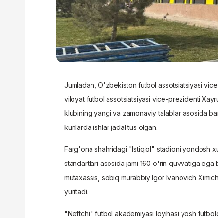
Jumladan, O'zbekiston futbol assotsiatsiyasi vic
viloyat futbol assotsiatsiyasi vice-prezidenti Xayr
klubining yangi va zamonaviy talablar asosida ba
kunlarda ishlar jadal tus olgan.
Farg'ona shahridagi "Istiqlol" stadioni yondosh 
standartlari asosida jami 160 o'rin quvvatiga ega b
mutaxassis, sobiq murabbiy Igor Ivanovich Ximich 
yuritadi.
"Neftchi" futbol akademiyasi loyihasi yosh futbolc