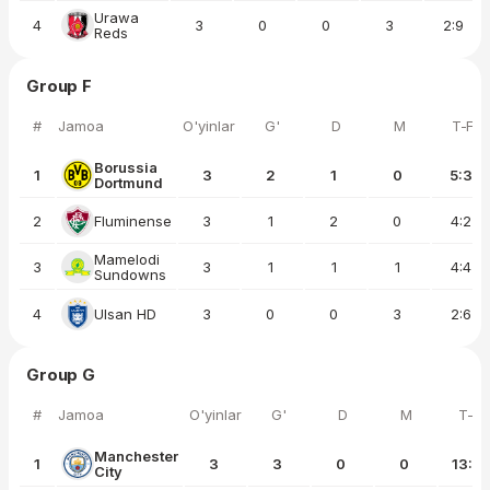
Urawa
4
3
0
0
3
2:9
Reds
Group F
#
Jamoa
O'yinlar
G'
D
M
T-F
Borussia
1
3
2
1
0
5:3
Dortmund
2
Fluminense
3
1
2
0
4:2
Mamelodi
3
3
1
1
1
4:4
Sundowns
4
Ulsan HD
3
0
0
3
2:6
Group G
#
Jamoa
O'yinlar
G'
D
M
T-F
Manchester
1
3
3
0
0
13:2
City