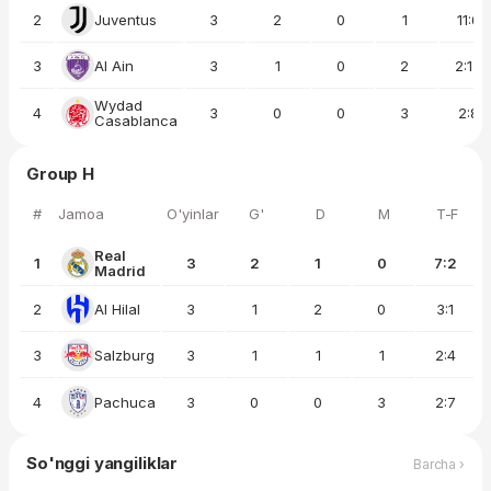
2
Juventus
3
2
0
1
11:6
3
Al Ain
3
1
0
2
2:12
Wydad
4
3
0
0
3
2:8
Casablanca
Group H
#
Jamoa
O'yinlar
G'
D
M
T-F
Real
1
3
2
1
0
7:2
Madrid
2
Al Hilal
3
1
2
0
3:1
3
Salzburg
3
1
1
1
2:4
4
Pachuca
3
0
0
3
2:7
So'nggi yangiliklar
Barcha ›