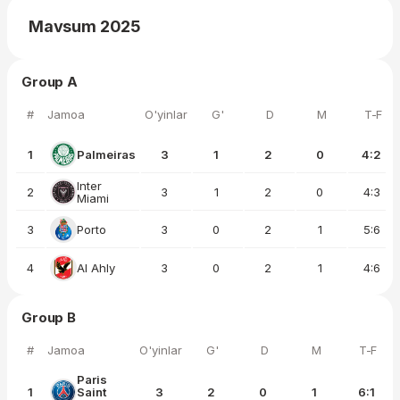
Mavsum 2025
Group A
#
Jamoa
O'yinlar
G'
D
M
T-F
1
Palmeiras
3
1
2
0
4:2
Inter
2
3
1
2
0
4:3
Miami
3
Porto
3
0
2
1
5:6
4
Al Ahly
3
0
2
1
4:6
Group B
#
Jamoa
O'yinlar
G'
D
M
T-F
Paris
1
Saint
3
2
0
1
6:1