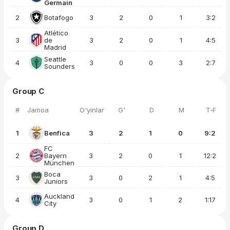
Germain
2
Botafogo
3
2
0
1
3:2
Atlético
3
de
3
2
0
1
4:5
Madrid
Seattle
4
3
0
0
3
2:7
Sounders
Group C
#
Jamoa
O'yinlar
G'
D
M
T-F
1
Benfica
3
2
1
0
9:2
FC
2
Bayern
3
2
0
1
12:2
München
Boca
3
3
0
2
1
4:5
Juniors
Auckland
4
3
0
1
2
1:17
City
Group D