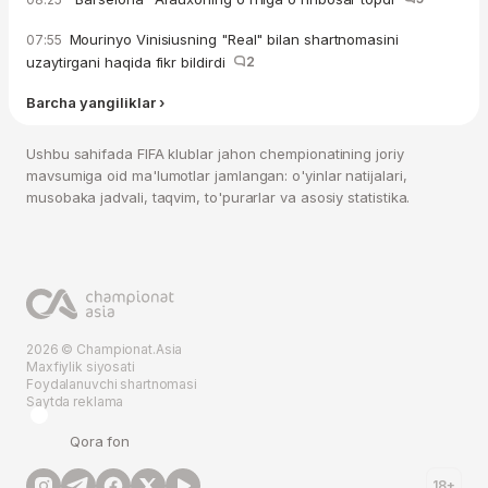
Mourinyo Vinisiusning "Real" bilan shartnomasini
07:55
uzaytirgani haqida fikr bildirdi
2
Barcha yangiliklar ›
Ushbu sahifada FIFA klublar jahon chempionatining joriy
mavsumiga oid ma'lumotlar jamlangan: o'yinlar natijalari,
musobaka jadvali, taqvim, to'purarlar va asosiy statistika.
2026 © Championat.Asia
Maxfiylik siyosati
Foydalanuvchi shartnomasi
Saytda reklama
Qora fon
18+