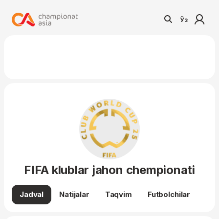
Ўз
FIFA klublar jahon chempionati
Jadval
Natijalar
Taqvim
Futbolchilar