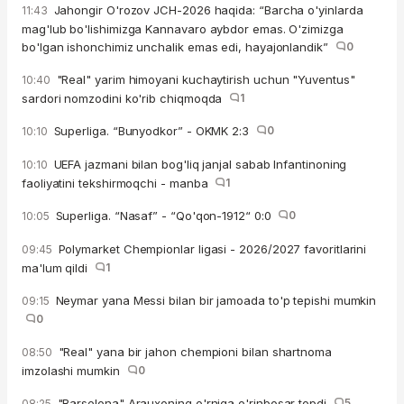
Jahongir O'rozov JCH-2026 haqida: “Barcha o'yinlarda
11:43
mag'lub bo'lishimizga Kannavaro aybdor emas. O'zimizga
bo'lgan ishonchimiz unchalik emas edi, hayajonlandik”
0
"Real" yarim himoyani kuchaytirish uchun "Yuventus"
10:40
sardori nomzodini ko'rib chiqmoqda
1
Superliga. “Bunyodkor” - OKMK 2:3
0
10:10
UEFA jazmani bilan bog'liq janjal sabab Infantinoning
10:10
faoliyatini tekshirmoqchi - manba
1
Superliga. “Nasaf” - “Qo'qon-1912“ 0:0
0
10:05
Polymarket Chempionlar ligasi - 2026/2027 favoritlarini
09:45
ma'lum qildi
1
Neymar yana Messi bilan bir jamoada to'p tepishi mumkin
09:15
0
"Real" yana bir jahon chempioni bilan shartnoma
08:50
imzolashi mumkin
0
"Barselona" Arauxoning o'rniga o'rinbosar topdi
5
08:25