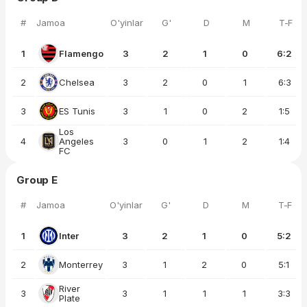
#
Jamoa
O'yinlar
G'
D
M
T-F
1
Flamengo
3
2
1
0
6:2
2
Chelsea
3
2
0
1
6:3
3
ES Tunis
3
1
0
2
1:5
Los
4
Angeles
3
0
1
2
1:4
FC
Group E
#
Jamoa
O'yinlar
G'
D
M
T-F
1
Inter
3
2
1
0
5:2
2
Monterrey
3
1
2
0
5:1
River
3
3
1
1
1
3:3
Plate