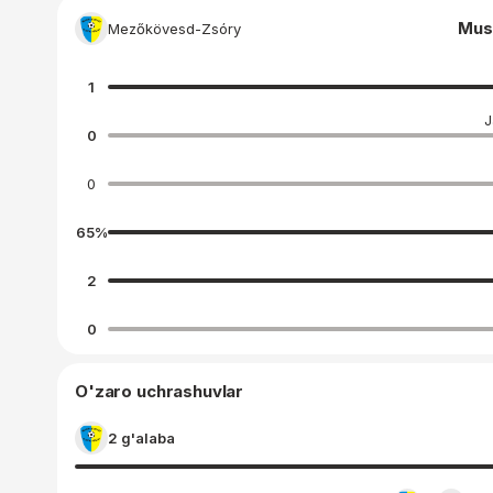
Mus
Mezőkövesd-Zsóry
1
J
0
0
65
%
2
0
O'zaro uchrashuvlar
2 g'alaba