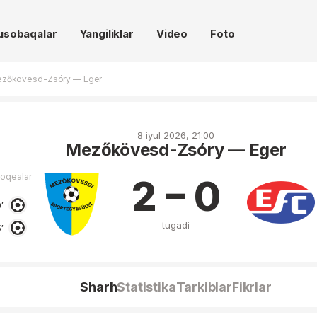
usobaqalar
Yangiliklar
Video
Foto
zőkövesd-Zsóry — Eger
8 iyul 2026, 21:00
Mezőkövesd-Zsóry — Eger
voqealar
2 – 0
′
tugadi
′
Sharh
Statistika
Tarkiblar
Fikrlar