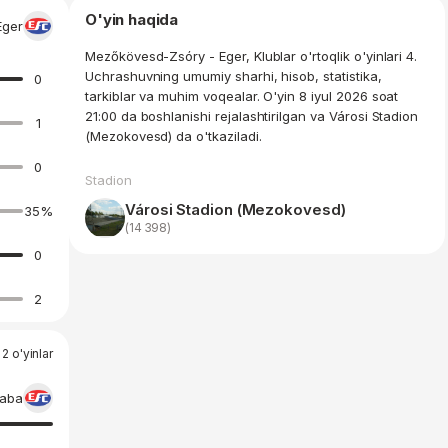
O'yin haqida
Eger
Mezőkövesd-Zsóry - Eger, Klublar o'rtoqlik o'yinlari 4.
Uchrashuvning umumiy sharhi, hisob, statistika,
0
tarkiblar va muhim voqealar. O'yin 8 iyul 2026 soat
21:00 da boshlanishi rejalashtirilgan va Városi Stadion
1
(Mezokovesd) da o'tkaziladi.
0
Stadion
Városi Stadion (Mezokovesd)
35
%
(14 398)
0
2
2 o'yinlar
laba