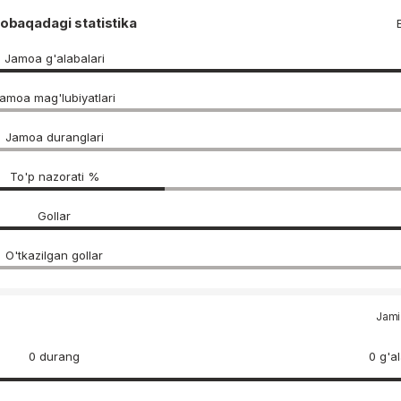
obaqadagi statistika
Jamoa g'alabalari
amoa mag'lubiyatlari
Jamoa duranglari
To'p nazorati %
Gollar
O'tkazilgan gollar
Jami 
0 durang
0 g'a