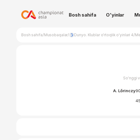
Bosh sahifa
O'yinlar
M
/
/
/
Bosh sahifa
Musobaqalar
Dunyo. Klublar o'rtoqlik o'yinlari 4
Me
So'nggi 
A. Lőrinczy
90
45