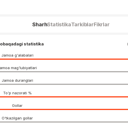
Sharh
Statistika
Tarkiblar
Fikrlar
obaqadagi statistika
Jamoa g'alabalari
amoa mag'lubiyatlari
Jamoa duranglari
To'p nazorati %
Gollar
O'tkazilgan gollar