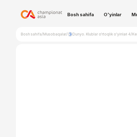
Bosh sahifa
O'yinlar
M
/
/
/
Bosh sahifa
Musobaqalar
Dunyo. Klublar o'rtoqlik o'yinlari 4
Ke