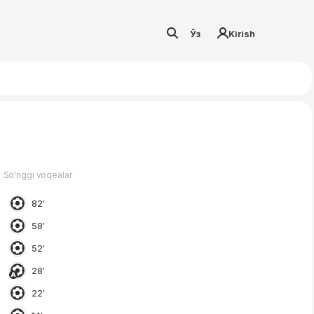
Ўз
Kirish
So'nggi voqealar
82′
58′
52′
28′
22′