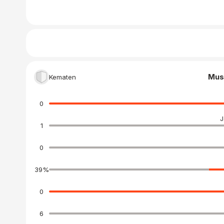
Mus
Kematen
0
J
1
0
39
%
0
6