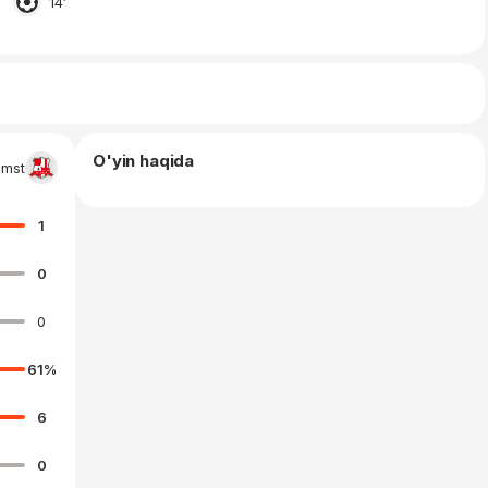
14′
O'yin haqida
Imst
1
0
0
61
%
6
0