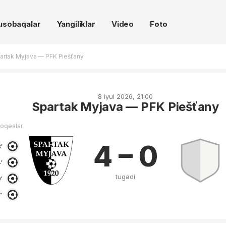
usobaqalar
Yangiliklar
Video
Foto
artak Myjava — PFK Piešťany
8 iyul 2026, 21:00
Spartak Myjava — PFK Piešťany
voqealar
4 – 0
′
′
tugadi
′
′