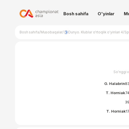
Bosh sahifa
O'yinlar
M
/
/
/
Bosh sahifa
Musobaqalar
Dunyo. Klublar o'rtoqlik o'yinlari 4
Sp
So'nggi 
G. Halabrin
83
T. Horniak
74
39
T. Horniak
17