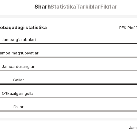
Sharh
Statistika
Tarkiblar
Fikrlar
obaqadagi statistika
PFK Pieš
Jamoa g'alabalari
amoa mag'lubiyatlari
Jamoa duranglari
Gollar
O'tkazilgan gollar
Follar
Jami