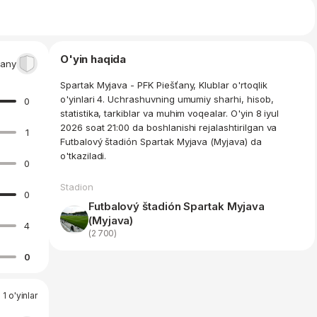
O'yin haqida
ťany
Spartak Myjava - PFK Piešťany, Klublar o'rtoqlik
o'yinlari 4. Uchrashuvning umumiy sharhi, hisob,
0
statistika, tarkiblar va muhim voqealar. O'yin 8 iyul
2026 soat 21:00 da boshlanishi rejalashtirilgan va
1
Futbalový štadión Spartak Myjava (Myjava) da
o'tkaziladi.
0
Stadion
0
Futbalový štadión Spartak Myjava
(Myjava)
4
(2 700)
0
 1 o'yinlar