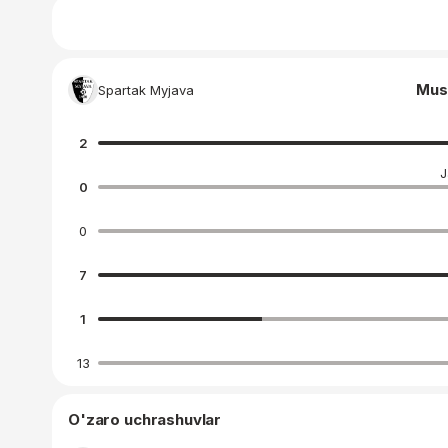
Mus
Spartak Myjava
2
J
0
0
7
1
13
O'zaro uchrashuvlar